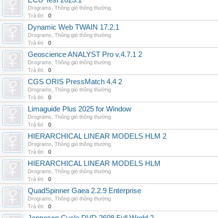
ECU Test 2023.1
Drograms
,
Thông gió thông thường
Trả lời:
0
Dynamic Web TWAIN 17.2.1
Drograms
,
Thông gió thông thường
Trả lời:
0
Geoscience ANALYST Pro v.4.7.1 2
Drograms
,
Thông gió thông thường
Trả lời:
0
CGS ORIS PressMatch 4.4 2
Drograms
,
Thông gió thông thường
Trả lời:
0
Limaguide Plus 2025 for Window
Drograms
,
Thông gió thông thường
Trả lời:
0
HIERARCHICAL LINEAR MODELS HLM 2
Drograms
,
Thông gió thông thường
Trả lời:
0
HIERARCHICAL LINEAR MODELS HLM
Drograms
,
Thông gió thông thường
Trả lời:
0
QuadSpinner Gaea 2.2.9 Enterprise
Drograms
,
Thông gió thông thường
Trả lời:
0