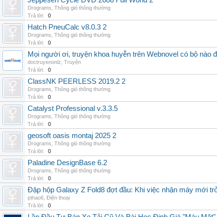
Jeppesen Cycle DVD 2608 Full World 2
Drograms
,
Thông gió thông thường
Trả lời:
0
Hatch PneuCalc v8.0.3 2
Drograms
,
Thông gió thông thường
Trả lời:
0
Mọi người ơi, truyện khoa huyễn trên Webnovel có bộ nào
doctruyenonlz
,
Truyện
Trả lời:
0
ClassNK PEERLESS 2019.2 2
Drograms
,
Thông gió thông thường
Trả lời:
0
Catalyst Professional v.3.3.5
Drograms
,
Thông gió thông thường
Trả lời:
0
geosoft oasis montaj 2025 2
Drograms
,
Thông gió thông thường
Trả lời:
0
Paladine DesignBase 6.2
Drograms
,
Thông gió thông thường
Trả lời:
0
Đập hộp Galaxy Z Fold8 đợt đầu: Khi việc nhận máy mới tr
pthao6
,
Điện thoại
Trả lời:
0