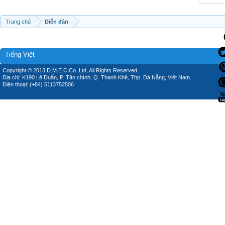
Trang chủ
Diễn đàn
Tiếng Việt
Copyright © 2013 D.M.E.C Co.,Ltd, All Rights Reserved.
Địa chỉ: K190 Lê Duẩn, P. Tân chính, Q. Thanh Khê, Thp. Đà Nẵng, Việt Nam.
Điện thoại: (+84) 5113752506