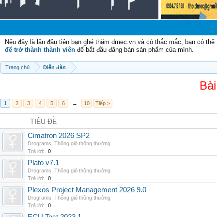
Nếu đây là lần đầu tiên bạn ghé thăm dmec.vn và có thắc mắc, bạn có th
để trở thành thành viên
để bắt đầu đăng bán sản phẩm của mình.
Trang chủ
Diễn đàn
Bài
1
2
3
4
5
6
→
10
Tiếp >
TIÊU ĐỀ
Cimatron 2026 SP2
Drograms
,
Thông gió thông thường
Trả lời:
0
Plato v7.1
Drograms
,
Thông gió thông thường
Trả lời:
0
Plexos Project Management 2026 9.0
Drograms
,
Thông gió thông thường
Trả lời:
0