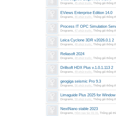
Drograms
,
45 phút trước
,
Thông gió thông 
EViews Enterprise Edition 14.0
Drograms
,
46 phút trước
,
Thông gió thông 
Process IT OPC Simulation Serv
Drograms
,
47 phút trước
,
Thông gió thông 
Leica Cyclone 3DR v2026.0.1 2
Drograms
,
48 phút trước
,
Thông gió thông 
Reliasoft 2024
Drograms
,
48 phút trước
,
Thông gió thông 
Drillsoft HDX Plus v.1.0.1.113 2
Drograms
,
49 phút trước
,
Thông gió thông 
geogiga seismic Pro 9.3
Drograms
,
56 phút trước
,
Thông gió thông 
Limaguide Plus 2025 for Window
Drograms
,
59 phút trước
,
Thông gió thông 
NextNano stable 2023
Drograms
,
Hôm nay lúc 01:31
,
Thông gió t