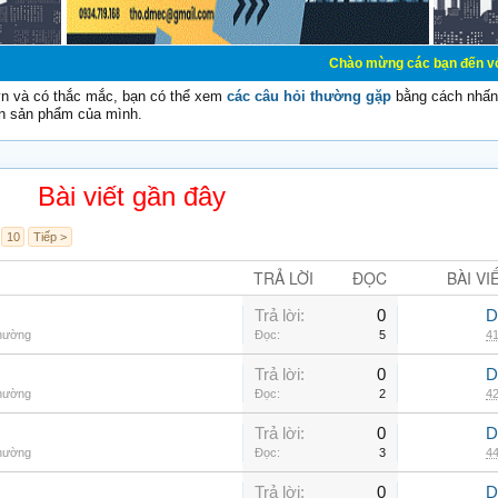
Chào mừng các bạn đến với Diễn đàn Cơ
vn và có thắc mắc, bạn có thể xem
các câu hỏi thường gặp
bằng cách nhấn 
n sản phẩm của mình.
Bài viết gần đây
10
Tiếp >
TRẢ LỜI
ĐỌC
BÀI VI
Trả lời:
0
D
thường
Đọc:
5
41
Trả lời:
0
D
thường
Đọc:
2
42
Trả lời:
0
D
thường
Đọc:
3
44
Trả lời:
0
D