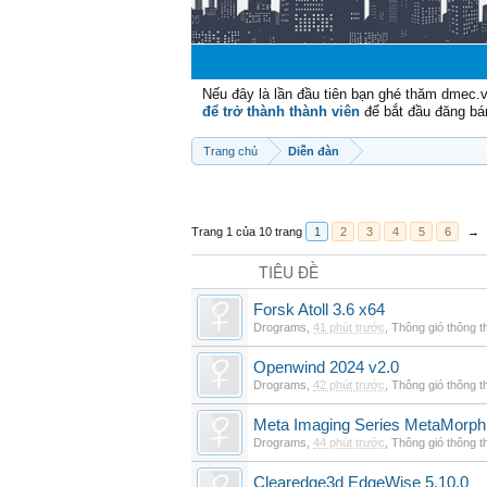
Nếu đây là lần đầu tiên bạn ghé thăm dmec.
để trở thành thành viên
để bắt đầu đăng bá
Trang chủ
Diễn đàn
Trang 1 của 10 trang
1
2
3
4
5
6
→
TIÊU ĐỀ
Forsk Atoll 3.6 x64
Drograms
,
41 phút trước
,
Thông gió thông 
Openwind 2024 v2.0
Drograms
,
42 phút trước
,
Thông gió thông 
Meta Imaging Series MetaMorph
Drograms
,
44 phút trước
,
Thông gió thông 
Clearedge3d EdgeWise 5.10.0