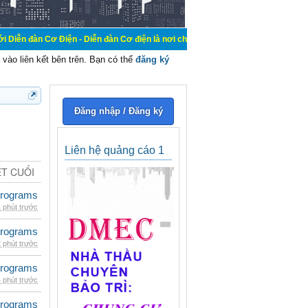
 Điện - Diễn đàn Cơ điện là nơi chia sẽ kiến thức kinh nghiệm trong lãnh vực 
vào liên kết bên trên. Bạn có thể
đăng ký
Đăng nhập / Đăng ký
Liên hệ quảng cáo 1
ẾT CUỐI
rograms
 phút trước
rograms
 phút trước
rograms
 phút trước
rograms