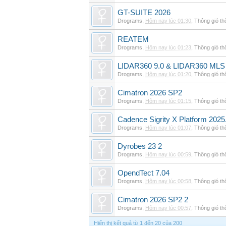
GT-SUITE 2026
Drograms
,
Hôm nay lúc 01:30
,
Thông gió t
REATEM
Drograms
,
Hôm nay lúc 01:23
,
Thông gió t
LIDAR360 9.0 & LIDAR360 MLS 
Drograms
,
Hôm nay lúc 01:20
,
Thông gió t
Cimatron 2026 SP2
Drograms
,
Hôm nay lúc 01:15
,
Thông gió t
Cadence Sigrity X Platform 2025
Drograms
,
Hôm nay lúc 01:07
,
Thông gió t
Dyrobes 23 2
Drograms
,
Hôm nay lúc 00:59
,
Thông gió t
OpendTect 7.04
Drograms
,
Hôm nay lúc 00:58
,
Thông gió t
Cimatron 2026 SP2 2
Drograms
,
Hôm nay lúc 00:57
,
Thông gió t
Hiển thị kết quả từ 1 đến 20 của 200