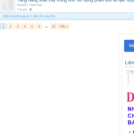
Tăng năng suất cây trồng nhờ sử dụng phân bón lá npk hợp 
nana01
,
Giao lưu
Trả lời:
0
Hiển thị kết quả từ 1 đến 20 của 200
1
2
3
4
5
6
→
10
Tiếp >
Đă
Liê