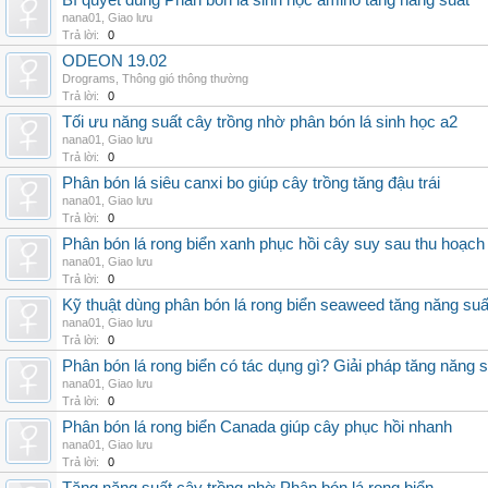
Bí quyết dùng Phân bón lá sinh học amino tăng năng suất
nana01
,
Giao lưu
Trả lời:
0
ODEON 19.02
Drograms
,
Thông gió thông thường
Trả lời:
0
Tối ưu năng suất cây trồng nhờ phân bón lá sinh học a2
nana01
,
Giao lưu
Trả lời:
0
Phân bón lá siêu canxi bo giúp cây trồng tăng đậu trái
nana01
,
Giao lưu
Trả lời:
0
Phân bón lá rong biển xanh phục hồi cây suy sau thu hoạch
nana01
,
Giao lưu
Trả lời:
0
Kỹ thuật dùng phân bón lá rong biển seaweed tăng năng suấ
nana01
,
Giao lưu
Trả lời:
0
Phân bón lá rong biển có tác dụng gì? Giải pháp tăng năng 
nana01
,
Giao lưu
Trả lời:
0
Phân bón lá rong biển Canada giúp cây phục hồi nhanh
nana01
,
Giao lưu
Trả lời:
0