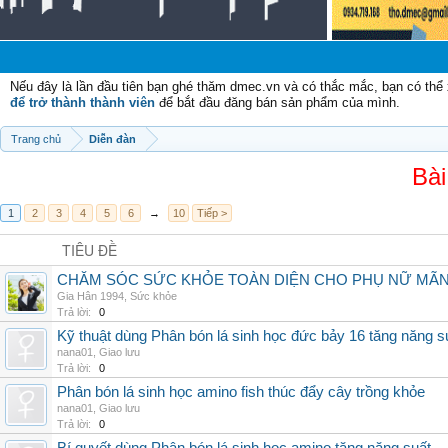
Nếu đây là lần đầu tiên bạn ghé thăm dmec.vn và có thắc mắc, bạn có th
để trở thành thành viên
để bắt đầu đăng bán sản phẩm của mình.
Trang chủ
Diễn đàn
Bài
1
2
3
4
5
6
→
10
Tiếp >
TIÊU ĐỀ
CHĂM SÓC SỨC KHỎE TOÀN DIỆN CHO PHỤ NỮ MÃN 
Gia Hân 1994
,
Sức khỏe
Trả lời:
0
Kỹ thuật dùng Phân bón lá sinh học đức bảy 16 tăng năng s
nana01
,
Giao lưu
Trả lời:
0
Phân bón lá sinh học amino fish thúc đẩy cây trồng khỏe
nana01
,
Giao lưu
Trả lời:
0