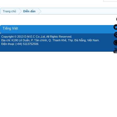
Trang chủ
Diễn đàn
Tiếng Việt
Copyright © 2013 D.M.E.C Co.,Ltd, All Rights Reserved.
Địa chỉ: K190 Lê Duẩn, P. Tân chính, Q. Thanh Khê, Thp. Đà Nẵng, Việt Nam.
Điện thoại: (+84) 5113752506