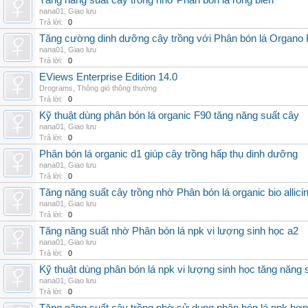
Tăng năng suất cây trồng nhờ Phân bón lá rong biển
nana01
,
Giao lưu
Trả lời:
0
Tăng cường dinh dưỡng cây trồng với Phân bón lá Organo 
nana01
,
Giao lưu
Trả lời:
0
EViews Enterprise Edition 14.0
Drograms
,
Thông gió thông thường
Trả lời:
0
Kỹ thuật dùng phân bón lá organic F90 tăng năng suất cây
nana01
,
Giao lưu
Trả lời:
0
Phân bón lá organic d1 giúp cây trồng hấp thụ dinh dưỡng
nana01
,
Giao lưu
Trả lời:
0
Tăng năng suất cây trồng nhờ Phân bón lá organic bio allici
nana01
,
Giao lưu
Trả lời:
0
Tăng năng suất nhờ Phân bón lá npk vi lượng sinh học a2
nana01
,
Giao lưu
Trả lời:
0
Kỹ thuật dùng phân bón lá npk vi lượng sinh học tăng năng 
nana01
,
Giao lưu
Trả lời:
0