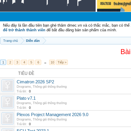
Nếu đây là lần đầu tiên bạn ghé thăm dmec.vn và có thắc mắc, bạn có th
để trở thành thành viên
để bắt đầu đăng bán sản phẩm của mình.
Trang chủ
Diễn đàn
Bài
1
2
3
4
5
6
→
10
Tiếp >
TIÊU ĐỀ
Cimatron 2026 SP2
Drograms
,
Thông gió thông thường
Trả lời:
0
Plato v7.1
Drograms
,
Thông gió thông thường
Trả lời:
0
Plexos Project Management 2026 9.0
Drograms
,
Thông gió thông thường
Trả lời:
0