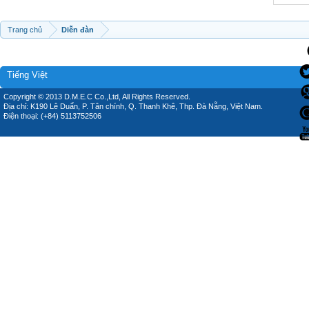
Trang chủ
Diễn đàn
Tiếng Việt
Copyright © 2013 D.M.E.C Co.,Ltd, All Rights Reserved.
Địa chỉ: K190 Lê Duẩn, P. Tân chính, Q. Thanh Khê, Thp. Đà Nẵng, Việt Nam.
Điện thoại: (+84) 5113752506