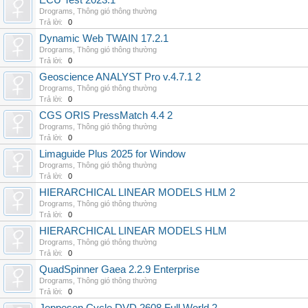
ECU Test 2023.1
Drograms
,
Thông gió thông thường
Trả lời:
0
Dynamic Web TWAIN 17.2.1
Drograms
,
Thông gió thông thường
Trả lời:
0
Geoscience ANALYST Pro v.4.7.1 2
Drograms
,
Thông gió thông thường
Trả lời:
0
CGS ORIS PressMatch 4.4 2
Drograms
,
Thông gió thông thường
Trả lời:
0
Limaguide Plus 2025 for Window
Drograms
,
Thông gió thông thường
Trả lời:
0
HIERARCHICAL LINEAR MODELS HLM 2
Drograms
,
Thông gió thông thường
Trả lời:
0
HIERARCHICAL LINEAR MODELS HLM
Drograms
,
Thông gió thông thường
Trả lời:
0
QuadSpinner Gaea 2.2.9 Enterprise
Drograms
,
Thông gió thông thường
Trả lời:
0