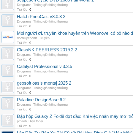
Jeppesen Cycle DVD 2608 Full World 2
Drograms
,
Thông gió thông thường
Trả lời:
0
Hatch PneuCalc v8.0.3 2
Drograms
,
Thông gió thông thường
Trả lời:
0
Mọi người ơi, truyện khoa huyễn trên Webnovel có bộ nào
doctruyenonlz
,
Truyện
Trả lời:
0
ClassNK PEERLESS 2019.2 2
Drograms
,
Thông gió thông thường
Trả lời:
0
Catalyst Professional v.3.3.5
Drograms
,
Thông gió thông thường
Trả lời:
0
geosoft oasis montaj 2025 2
Drograms
,
Thông gió thông thường
Trả lời:
0
Paladine DesignBase 6.2
Drograms
,
Thông gió thông thường
Trả lời:
0
Đập hộp Galaxy Z Fold8 đợt đầu: Khi việc nhận máy mới tr
pthao6
,
Điện thoại
Trả lời:
0