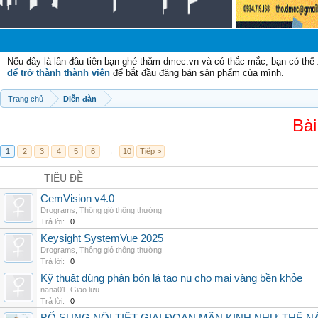
Chào
Nếu đây là lần đầu tiên bạn ghé thăm dmec.vn và có thắc mắc, bạn có th
để trở thành thành viên
để bắt đầu đăng bán sản phẩm của mình.
Trang chủ
Diễn đàn
Bài
1
2
3
4
5
6
→
10
Tiếp >
TIÊU ĐỀ
CemVision v4.0
Drograms
,
Thông gió thông thường
Trả lời:
0
Keysight SystemVue 2025
Drograms
,
Thông gió thông thường
Trả lời:
0
Kỹ thuật dùng phân bón lá tạo nụ cho mai vàng bền khỏe
nana01
,
Giao lưu
Trả lời:
0