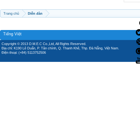
Trang chủ
Diễn đàn
Tiếng Việt
Copyright © 2013 D.M.E.C Co.,Ltd, All Rights Reserved.
Địa chỉ: K190 Lê Duẩn, P. Tân chính, Q. Thanh Khê, Thp. Đà Nẵng, Việt Nam.
Điện thoại: (+84) 5113752506