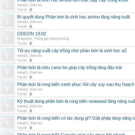
Phân bón lá sinh học amino fish thúc đẩy cây trồng khỏe
nana01
,
Giao lưu
Trả lời:
0
Bí quyết dùng Phân bón lá sinh học amino tăng năng suất
nana01
,
Giao lưu
Trả lời:
0
ODEON 19.02
Drograms
,
Thông gió thông thường
Trả lời:
0
Tối ưu năng suất cây trồng nhờ phân bón lá sinh học a2
nana01
,
Giao lưu
Trả lời:
0
Phân bón lá siêu canxi bo giúp cây trồng tăng đậu trái
nana01
,
Giao lưu
Trả lời:
0
Phân bón lá rong biển xanh phục hồi cây suy sau thu hoạch
nana01
,
Giao lưu
Trả lời:
0
Kỹ thuật dùng phân bón lá rong biển seaweed tăng năng suấ
nana01
,
Giao lưu
Trả lời:
0
Phân bón lá rong biển có tác dụng gì? Giải pháp tăng năng 
nana01
,
Giao lưu
Trả lời:
0