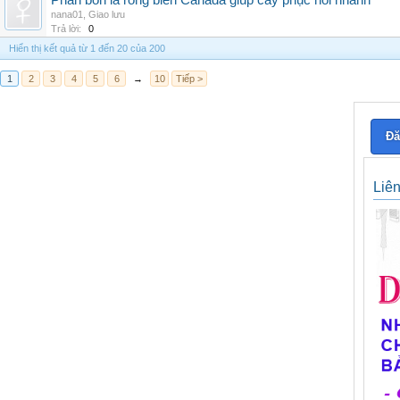
Phân bón lá rong biển Canada giúp cây phục hồi nhanh
nana01
,
Giao lưu
Trả lời:
0
Hiển thị kết quả từ 1 đến 20 của 200
1
2
3
4
5
6
→
10
Tiếp >
Đă
Liê