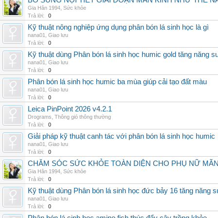
BỔ SUNG NỘI TIẾT GIAI ĐOẠN MÃN KINH NHƯ THẾ 
Gia Hân 1994
,
Sức khỏe
Trả lời:
0
Kỹ thuật nông nghiệp ứng dụng phân bón lá sinh học là gì
nana01
,
Giao lưu
Trả lời:
0
Kỹ thuật dùng Phân bón lá sinh học humic gold tăng năng s
nana01
,
Giao lưu
Trả lời:
0
Phân bón lá sinh học humic ba mùa giúp cải tạo đất màu
nana01
,
Giao lưu
Trả lời:
0
Leica PinPoint 2026 v4.2.1
Drograms
,
Thông gió thông thường
Trả lời:
0
Giải pháp kỹ thuật canh tác với phân bón lá sinh học humic
nana01
,
Giao lưu
Trả lời:
0
CHĂM SÓC SỨC KHỎE TOÀN DIỆN CHO PHỤ NỮ MÃN 
Gia Hân 1994
,
Sức khỏe
Trả lời:
0
Kỹ thuật dùng Phân bón lá sinh học đức bảy 16 tăng năng s
nana01
,
Giao lưu
Trả lời:
0