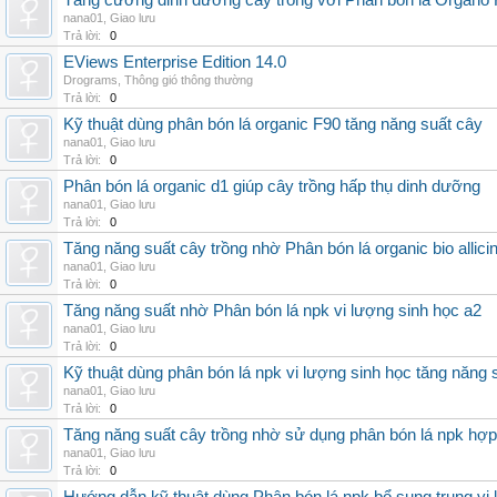
Tăng cường dinh dưỡng cây trồng với Phân bón lá Organo 
nana01
,
Giao lưu
Trả lời:
0
EViews Enterprise Edition 14.0
Drograms
,
Thông gió thông thường
Trả lời:
0
Kỹ thuật dùng phân bón lá organic F90 tăng năng suất cây
nana01
,
Giao lưu
Trả lời:
0
Phân bón lá organic d1 giúp cây trồng hấp thụ dinh dưỡng
nana01
,
Giao lưu
Trả lời:
0
Tăng năng suất cây trồng nhờ Phân bón lá organic bio allici
nana01
,
Giao lưu
Trả lời:
0
Tăng năng suất nhờ Phân bón lá npk vi lượng sinh học a2
nana01
,
Giao lưu
Trả lời:
0
Kỹ thuật dùng phân bón lá npk vi lượng sinh học tăng năng 
nana01
,
Giao lưu
Trả lời:
0
Tăng năng suất cây trồng nhờ sử dụng phân bón lá npk hợp 
nana01
,
Giao lưu
Trả lời:
0