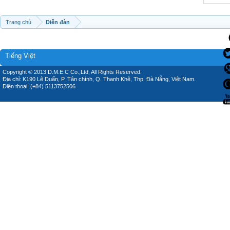
Trang chủ
Diễn đàn
Tiếng Việt
Copyright © 2013 D.M.E.C Co.,Ltd, All Rights Reserved.
Địa chỉ: K190 Lê Duẩn, P. Tân chính, Q. Thanh Khê, Thp. Đà Nẵng, Việt Nam.
Điện thoại: (+84) 5113752506