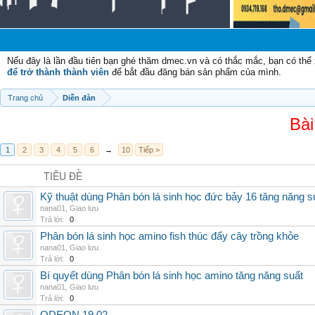
Nếu đây là lần đầu tiên bạn ghé thăm dmec.vn và có thắc mắc, bạn có th
để trở thành thành viên
để bắt đầu đăng bán sản phẩm của mình.
Trang chủ
Diễn đàn
Bài
1
2
3
4
5
6
→
10
Tiếp >
TIÊU ĐỀ
Kỹ thuật dùng Phân bón lá sinh học đức bảy 16 tăng năng s
nana01
,
Giao lưu
Trả lời:
0
Phân bón lá sinh học amino fish thúc đẩy cây trồng khỏe
nana01
,
Giao lưu
Trả lời:
0
Bí quyết dùng Phân bón lá sinh học amino tăng năng suất
nana01
,
Giao lưu
Trả lời:
0