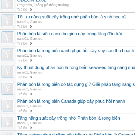
ODEON 19.02
Drograms
,
Thông gió thông thường
Trả lời:
0
Tối ưu năng suất cây trồng nhờ phân bón lá sinh học a2
nana01
,
Giao lưu
Trả lời:
0
Phân bón lá siêu canxi bo giúp cây trồng tăng đậu trái
nana01
,
Giao lưu
Trả lời:
0
Phân bón lá rong biển xanh phục hồi cây suy sau thu hoạch
nana01
,
Giao lưu
Trả lời:
0
Kỹ thuật dùng phân bón lá rong biển seaweed tăng năng suấ
nana01
,
Giao lưu
Trả lời:
0
Phân bón lá rong biển có tác dụng gì? Giải pháp tăng năng 
nana01
,
Giao lưu
Trả lời:
0
Phân bón lá rong biển Canada giúp cây phục hồi nhanh
nana01
,
Giao lưu
Trả lời:
0
Tăng năng suất cây trồng nhờ Phân bón lá rong biển
nana01
,
Giao lưu
Trả lời:
0