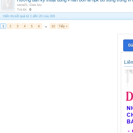
Hướng dẫn kỹ thuật dùng Phân bón lá npk bổ sung trung vi
nana01
,
Giao lưu
Trả lời:
0
Hiển thị kết quả từ 1 đến 20 của 200
1
2
3
4
5
6
→
10
Tiếp >
Đă
Liê