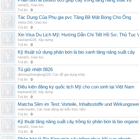
Phân bón lá Bioted 603 giúp cây trồng tăng năng suất vụ
nana01
,
Giao lưu
Trả lời:
0
Tác Dụng Của Phụ gia pvc Tăng Bề Mặt Bóng Cho Ống
Vietuc190
,
Giao lưu
Trả lời:
0
Xin Visa Du Lịch Mỹ: Hướng Dẫn Chi Tiết Hồ Sơ, Thủ Tục
baohan4228
,
Xây dựng
Trả lời:
0
Kỹ thuật sử dụng phân bón lá bio xanh tăng năng suất cây
nana01
,
Giao lưu
Trả lời:
0
Tủ giữ nhiệt 0826
dienmaythanglong229
,
Các đồ gia dụng khác
Trả lời:
0
Điều kiện đăng ký quốc tịch Mỹ cho con sinh tại Việt Nam
baohan4228
,
Xây dựng
Trả lời:
0
Matcha Slim im Test: Vorteile, Inhaltsstoffe und Wirkungswe
matchaslim
,
Các hoạt động dự kiến thực hiện
Trả lời:
0
Kỹ thuật tăng năng suất cây trồng từ phân bón lá bio organic
nana01
,
Giao lưu
Trả lời:
0