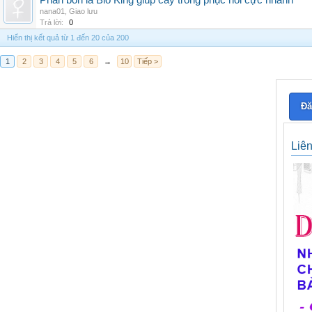
Phân bón lá Bio King giúp cây trồng phục hồi cực nhanh
nana01
,
Giao lưu
Trả lời:
0
Hiển thị kết quả từ 1 đến 20 của 200
1
2
3
4
5
6
→
10
Tiếp >
Đă
Liê