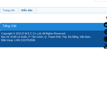
Trang chủ
Diễn đàn
Tiếng Việt
Copyright © 2013 D.M.E.C Co.,Ltd, All Rights Reserved.
Địa chỉ: K190 Lê Duẩn, P. Tân chính, Q. Thanh Khê, Thp. Đà Nẵng, Việt Nam.
Điện thoại: (+84) 5113752506