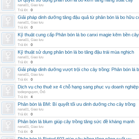
Bí quyết sử dụng phân bón lá bo kẽm tăng năng suất cây
nana01
,
Giao lưu
Trả lời:
0
Giải pháp dinh dưỡng tăng đậu quả từ phân bón lá bo hữu 
nana01
,
Giao lưu
Trả lời:
0
Kỹ thuật cung cấp Phân bón lá bo canxi magie kẽm bền cây
nana01
,
Giao lưu
Trả lời:
0
Kỹ thuật sử dụng phân bón lá bo tăng đậu trái mùa nghịch
nana01
,
Giao lưu
Trả lời:
0
Giải pháp dinh dưỡng vượt trội cho cây trồng: Phân bón lá 
nana01
,
Giao lưu
Trả lời:
0
Dịch vụ cho thuê xe 4 chỗ hạng sang phục vụ doanh nghiệ
todiepnguyen
,
Ôtô
Trả lời:
4
Phân bón lá BM: Bí quyết tối ưu dinh dưỡng cho cây trồng
nana01
,
Giao lưu
Trả lời:
0
Phân bón lá blum giúp cây trồng tăng sức đề kháng mạnh
nana01
,
Giao lưu
Trả lời:
0