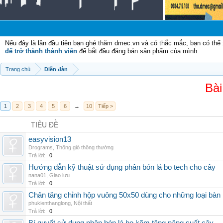
Nếu đây là lần đầu tiên bạn ghé thăm dmec.vn và có thắc mắc, bạn có th
để trở thành thành viên
để bắt đầu đăng bán sản phẩm của mình.
Trang chủ
Diễn đàn
Bài
1
2
3
4
5
6
→
10
Tiếp >
TIÊU ĐỀ
easyvision13
Drograms
,
Thông gió thông thường
Trả lời:
0
Hướng dẫn kỹ thuật sử dụng phân bón lá bo tech cho cây
nana01
,
Giao lưu
Trả lời:
0
Chân tăng chỉnh hộp vuông 50x50 dùng cho những loại bàn
phukienthanglong
,
Nội thất
Trả lời:
0