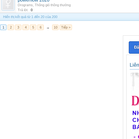
powerflow 2026
Drograms
,
Thông gió thông thường
Trả lời:
0
Hiển thị kết quả từ 1 đến 20 của 200
1
2
3
4
5
6
→
10
Tiếp >
Đă
Liê