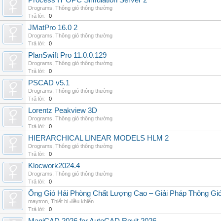
Process IT OPC Simulation Server 2
Drograms
,
Thông gió thông thường
Trả lời:
0
JMatPro 16.0 2
Drograms
,
Thông gió thông thường
Trả lời:
0
PlanSwift Pro 11.0.0.129
Drograms
,
Thông gió thông thường
Trả lời:
0
PSCAD v5.1
Drograms
,
Thông gió thông thường
Trả lời:
0
Lorentz Peakview 3D
Drograms
,
Thông gió thông thường
Trả lời:
0
HIERARCHICAL LINEAR MODELS HLM 2
Drograms
,
Thông gió thông thường
Trả lời:
0
Klocwork2024.4
Drograms
,
Thông gió thông thường
Trả lời:
0
Ống Gió Hải Phòng Chất Lượng Cao – Giải Pháp Thông Gió
maytron
,
Thiết bị điều khiển
Trả lời:
0