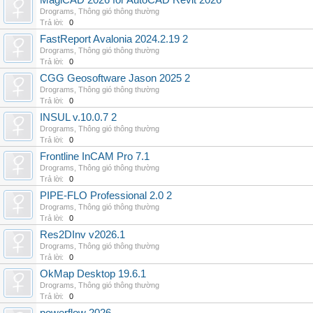
MagiCAD 2026 for AutoCAD Revit 2026
Drograms
,
Thông gió thông thường
Trả lời:
0
FastReport Avalonia 2024.2.19 2
Drograms
,
Thông gió thông thường
Trả lời:
0
CGG Geosoftware Jason 2025 2
Drograms
,
Thông gió thông thường
Trả lời:
0
INSUL v.10.0.7 2
Drograms
,
Thông gió thông thường
Trả lời:
0
Frontline InCAM Pro 7.1
Drograms
,
Thông gió thông thường
Trả lời:
0
PIPE-FLO Professional 2.0 2
Drograms
,
Thông gió thông thường
Trả lời:
0
Res2DInv v2026.1
Drograms
,
Thông gió thông thường
Trả lời:
0
OkMap Desktop 19.6.1
Drograms
,
Thông gió thông thường
Trả lời:
0