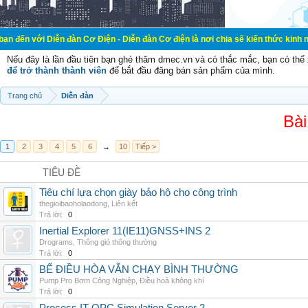
 Diễn đàn Cơ Điện - Diễn đàn Cơ điện là nơi chia sẽ kiến thức kinh nghiệm tro
Nếu đây là lần đầu tiên bạn ghé thăm dmec.vn và có thắc mắc, bạn có th
để trở thành thành viên
để bắt đầu đăng bán sản phẩm của mình.
Trang chủ
Diễn đàn
Bài
1
2
3
4
5
6
→
10
Tiếp >
TIÊU ĐỀ
Tiêu chí lựa chọn giày bảo hộ cho công trình
thegioibaoholaodong
,
Liên kết
Trả lời:
0
Inertial Explorer 11(IE11)GNSS+INS 2
Drograms
,
Thông gió thông thường
Trả lời:
0
BỂ ĐIỀU HÒA VẪN CHẠY BÌNH THƯỜNG
Pump Pro Bơm Công Nghiệp
,
Điều hoà không khí
Trả lời:
0