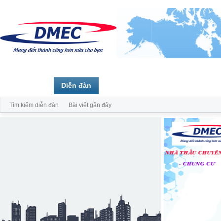
Trang chủ
Diễn đàn
Thành viên
Tìm kiếm diễn đàn
Bài viết gần đây