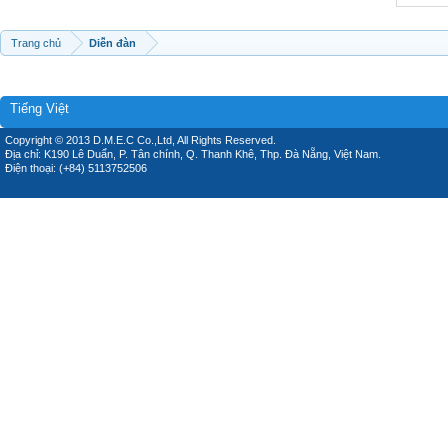
Trang chủ
Diễn đàn
Tiếng Việt
Copyright © 2013 D.M.E.C Co.,Ltd, All Rights Reserved.
Địa chỉ: K190 Lê Duẩn, P. Tân chính, Q. Thanh Khê, Thp. Đà Nẵng, Việt Nam.
Điện thoại: (+84) 5113752506