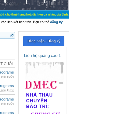
àng hoá dịch vụ cá nhân, gia đình. Mua bán, ký gửi, cho thuê thiết bị hệ thốn
vào liên kết bên trên. Bạn có thể
đăng ký
Đăng nhập / Đăng ký
Liên hệ quảng cáo 1
ẾT CUỐI
rograms
 phút trước
rograms
 phút trước
rograms
 phút trước
rograms