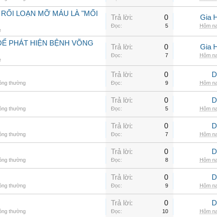
 RỐI LOẠN MỠ MÁU LÀ "MỐI
Trả lời:
0
Gia 
Đọc:
5
Hôm na
e
ĐỂ PHÁT HIỆN BỆNH VÕNG
Trả lời:
0
Gia 
Đọc:
7
Hôm na
e
Trả lời:
0
D
hông thường
Đọc:
9
Hôm na
Trả lời:
0
D
hông thường
Đọc:
5
Hôm na
Trả lời:
0
D
hông thường
Đọc:
7
Hôm na
Trả lời:
0
D
hông thường
Đọc:
8
Hôm na
Trả lời:
0
D
hông thường
Đọc:
9
Hôm na
Trả lời:
0
D
hông thường
Đọc:
10
Hôm na