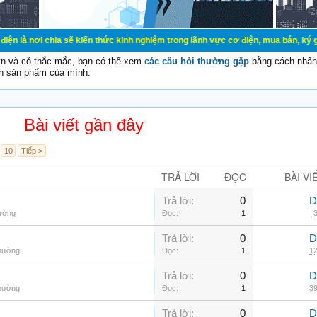
a sẽ kiến thức kinh nghiệm trong lãnh vực cơ điện, mua bán, ký gửi, cho thuê h
vn và có thắc mắc, bạn có thể xem
các câu hỏi thường gặp
bằng cách nhấn 
n sản phẩm của mình.
Bài viết gần đây
10
Tiếp >
TRẢ LỜI
ĐỌC
BÀI VI
Trả lời:
0
D
hường
Đọc:
1
3
Trả lời:
0
D
thường
Đọc:
1
12
Trả lời:
0
D
thường
Đọc:
1
39
Trả lời:
0
D