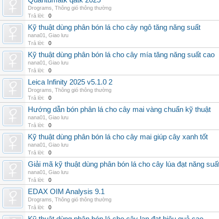
Quantumatk qatk 2025
Drograms
,
Thông gió thông thường
Trả lời:
0
Kỹ thuật dùng phân bón lá cho cây ngô tăng năng suất
nana01
,
Giao lưu
Trả lời:
0
Kỹ thuật dùng phân bón lá cho cây mía tăng năng suất cao
nana01
,
Giao lưu
Trả lời:
0
Leica Infinity 2025 v5.1.0 2
Drograms
,
Thông gió thông thường
Trả lời:
0
Hướng dẫn bón phân lá cho cây mai vàng chuẩn kỹ thuật
nana01
,
Giao lưu
Trả lời:
0
Kỹ thuật dùng phân bón lá cho cây mai giúp cây xanh tốt
nana01
,
Giao lưu
Trả lời:
0
Giải mã kỹ thuật dùng phân bón lá cho cây lúa đạt năng suấ
nana01
,
Giao lưu
Trả lời:
0
EDAX OIM Analysis 9.1
Drograms
,
Thông gió thông thường
Trả lời:
0