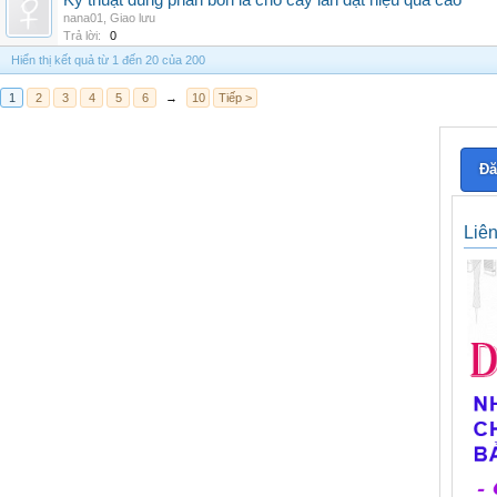
Kỹ thuật dùng phân bón lá cho cây lan đạt hiệu quả cao
nana01
,
Giao lưu
Trả lời:
0
Hiển thị kết quả từ 1 đến 20 của 200
1
2
3
4
5
6
→
10
Tiếp >
Đă
Liê