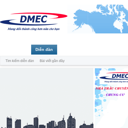
Trang chủ
Diễn đàn
Thành viên
Tìm kiếm diễn đàn
Bài viết gần đây