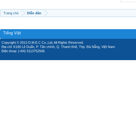
Trang chủ
Diễn đàn
Tiếng Việt
Copyright © 2013 D.M.E.C Co.,Ltd, All Rights Reserved.
Địa chỉ: K190 Lê Duẩn, P. Tân chính, Q. Thanh Khê, Thp. Đà Nẵng, Việt Nam.
Điện thoại: (+84) 5113752506