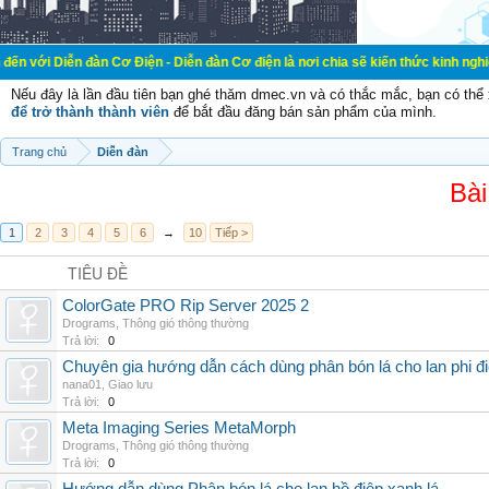
đàn Cơ Điện - Diễn đàn Cơ điện là nơi chia sẽ kiến thức kinh nghiệm trong lãn
Nếu đây là lần đầu tiên bạn ghé thăm dmec.vn và có thắc mắc, bạn có th
để trở thành thành viên
để bắt đầu đăng bán sản phẩm của mình.
Trang chủ
Diễn đàn
Bài
1
2
3
4
5
6
→
10
Tiếp >
TIÊU ĐỀ
ColorGate PRO Rip Server 2025 2
Drograms
,
Thông gió thông thường
Trả lời:
0
Chuyên gia hướng dẫn cách dùng phân bón lá cho lan phi đ
nana01
,
Giao lưu
Trả lời:
0
Meta Imaging Series MetaMorph
Drograms
,
Thông gió thông thường
Trả lời:
0