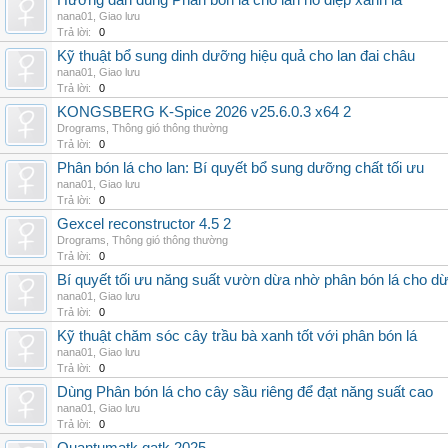
Hướng dẫn dùng Phân bón lá cho lan hồ điệp xanh lá
nana01
,
Giao lưu
Trả lời:
0
Kỹ thuật bổ sung dinh dưỡng hiệu quả cho lan đai châu
nana01
,
Giao lưu
Trả lời:
0
KONGSBERG K-Spice 2026 v25.6.0.3 x64 2
Drograms
,
Thông gió thông thường
Trả lời:
0
Phân bón lá cho lan: Bí quyết bổ sung dưỡng chất tối ưu
nana01
,
Giao lưu
Trả lời:
0
Gexcel reconstructor 4.5 2
Drograms
,
Thông gió thông thường
Trả lời:
0
Bí quyết tối ưu năng suất vườn dừa nhờ phân bón lá cho d
nana01
,
Giao lưu
Trả lời:
0
Kỹ thuật chăm sóc cây trầu bà xanh tốt với phân bón lá
nana01
,
Giao lưu
Trả lời:
0
Dùng Phân bón lá cho cây sầu riêng để đạt năng suất cao
nana01
,
Giao lưu
Trả lời:
0