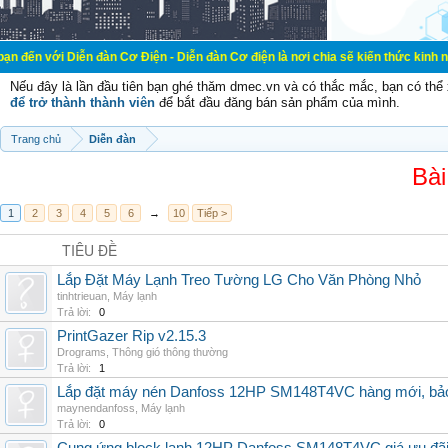
ễn đàn Cơ Điện - Diễn đàn Cơ điện là nơi chia sẽ kiến thức kinh nghiệm trong 
Nếu đây là lần đầu tiên bạn ghé thăm dmec.vn và có thắc mắc, bạn có th
để trở thành thành viên
để bắt đầu đăng bán sản phẩm của mình.
Trang chủ
Diễn đàn
Bài
1
2
3
4
5
6
→
10
Tiếp >
TIÊU ĐỀ
Lắp Đặt Máy Lạnh Treo Tường LG Cho Văn Phòng Nhỏ
tinhtrieuan
,
Máy lạnh
Trả lời:
0
PrintGazer Rip v2.15.3
Drograms
,
Thông gió thông thường
Trả lời:
1
Lắp đặt máy nén Danfoss 12HP SM148T4VC hàng mới, bảo 
maynendanfoss
,
Máy lạnh
Trả lời:
0