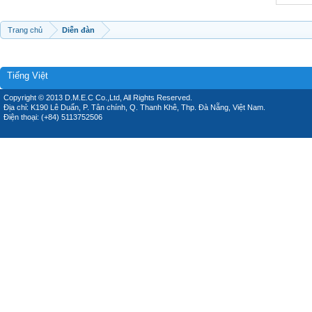
Trang chủ
Diễn đàn
Tiếng Việt
Copyright © 2013 D.M.E.C Co.,Ltd, All Rights Reserved.
Địa chỉ: K190 Lê Duẩn, P. Tân chính, Q. Thanh Khê, Thp. Đà Nẵng, Việt Nam.
Điện thoại: (+84) 5113752506