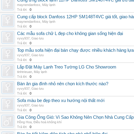
Cung ứng block lạnh 12HP Danfoss SM148T4VC giá ưu đãi, 
maynendanfoss
,
Máy lạnh
Trả lời:
0
Cung cấp block Danfoss 12HP SM148T4VC giá tốt, giao hàng
maynendanfoss
,
Máy lạnh
Trả lời:
0
Các mẫu sofa chữ L đẹp cho không gian sống hiện đại
vyvy937
,
Giao lưu
Trả lời:
0
Top mẫu sofa hiện đại bán chạy được nhiều khách hàng lự
vyvy937
,
Giao lưu
Trả lời:
0
Lắp Đặt Máy Lạnh Treo Tường LG Cho Showroom
tinhtrieuan
,
Máy lạnh
Trả lời:
0
Bàn ăn gia đình nhỏ nên chọn kích thước nào?
vyvy937
,
Giao lưu
Trả lời:
0
Sofa màu be đẹp theo xu hướng nội thất mới
vyvy937
,
Giao lưu
Trả lời:
0
Gia Công Ống Gió: Vì Sao Không Nên Chọn Nhà Cung Cấp
Hồng Hoa
,
Điều hoà không khí
Trả lời:
0