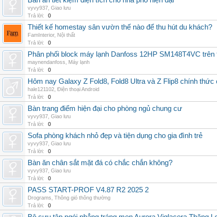
Bàn ăn tiết kiệm diện tích cho nhà phố hiện đại
vyvy937
,
Giao lưu
Trả lời:
0
Thiết kế homestay sân vườn thế nào để thu hút du khách?
FamInterior
,
Nội thất
Trả lời:
0
Phân phối block máy lạnh Danfoss 12HP SM148T4VC trên t
maynendanfoss
,
Máy lạnh
Trả lời:
0
Hôm nay Galaxy Z Fold8, Fold8 Ultra và Z Flip8 chính thức
hale121102
,
Điện thoại Android
Trả lời:
0
Bàn trang điểm hiện đại cho phòng ngủ chung cư
vyvy937
,
Giao lưu
Trả lời:
0
Sofa phòng khách nhỏ đẹp và tiện dụng cho gia đình trẻ
vyvy937
,
Giao lưu
Trả lời:
0
Bàn ăn chân sắt mặt đá có chắc chắn không?
vyvy937
,
Giao lưu
Trả lời:
0
PASS START-PROF V4.87 R2 2025 2
Drograms
,
Thông gió thông thường
Trả lời:
0