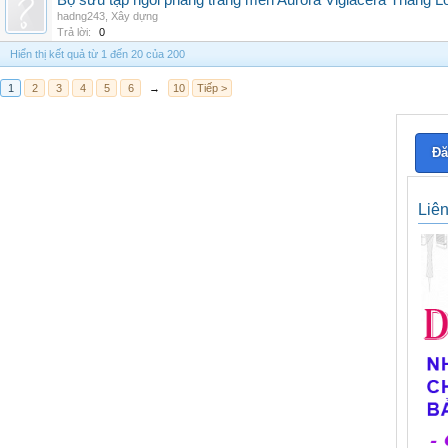
Bộ sưu tập ngói phẳng tráng men Aurora Viglacera Thăng L
hadng243
,
Xây dựng
Trả lời:
0
Hiển thị kết quả từ 1 đến 20 của 200
1
2
3
4
5
6
→
10
Tiếp >
Đă
Liê