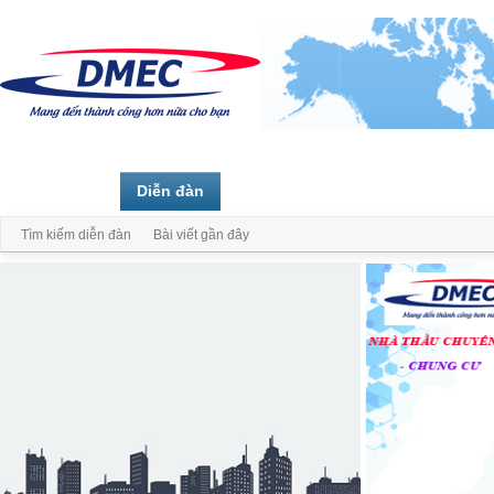
Trang chủ
Diễn đàn
Thành viên
Tìm kiếm diễn đàn
Bài viết gần đây