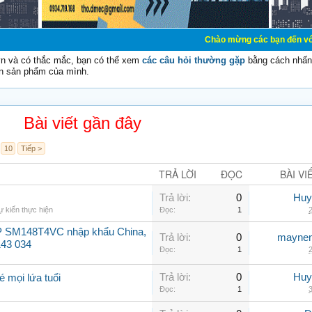
Chào mừng các bạn đến với Diễn đàn Cơ Đ
vn và có thắc mắc, bạn có thể xem
các câu hỏi thường gặp
bằng cách nhấn 
n sản phẩm của mình.
Bài viết gần đây
10
Tiếp >
TRẢ LỜI
ĐỌC
BÀI VI
Trả lời:
0
Huy
 kiến thực hiện
Đọc:
1
2
P SM148T4VC nhập khẩu China,
Trả lời:
0
maynen
143 034
Đọc:
1
2
Trả lời:
0
Huy
mọi lứa tuổi
Đọc:
1
3