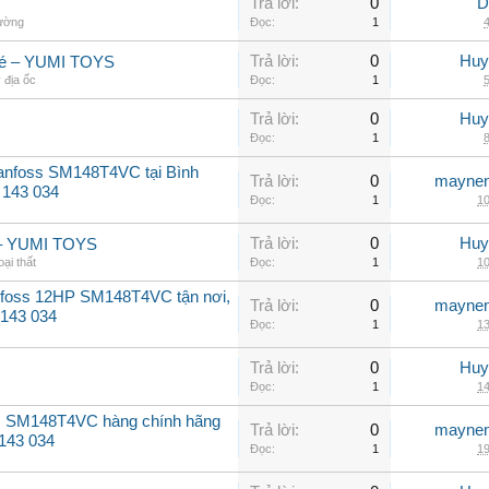
Trả lời:
0
D
hường
Đọc:
1
4
Trả lời:
0
Huy
 bé – YUMI TOYS
 địa ốc
Đọc:
1
5
Trả lời:
0
Huy
Đọc:
1
8
Danfoss SM148T4VC tại Bình
Trả lời:
0
maynen
 143 034
Đọc:
1
10
Trả lời:
0
Huy
bé – YUMI TOYS
oại thất
Đọc:
1
10
nfoss 12HP SM148T4VC tận nơi,
Trả lời:
0
maynen
 143 034
Đọc:
1
13
Trả lời:
0
Huy
Đọc:
1
14
ss SM148T4VC hàng chính hãng
Trả lời:
0
maynen
 143 034
Đọc:
1
19