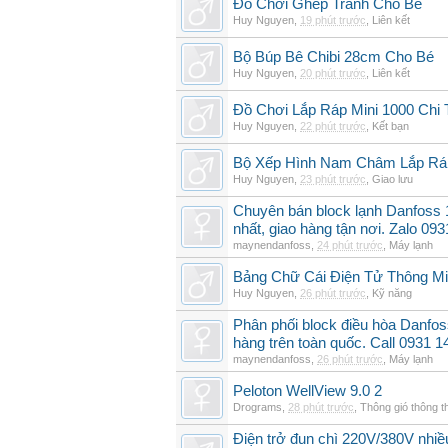
Đồ Chơi Ghép Tranh Cho Bé
Huy Nguyen
,
19 phút trước
,
Liên kết
Bộ Búp Bê Chibi 28cm Cho Bé
Huy Nguyen
,
20 phút trước
,
Liên kết
Đồ Chơi Lắp Ráp Mini 1000 Chi
Huy Nguyen
,
22 phút trước
,
Kết bạn
Bộ Xếp Hình Nam Châm Lắp 
Huy Nguyen
,
23 phút trước
,
Giao lưu
Chuyên bán block lạnh Danfoss
nhất, giao hàng tận nơi. Zalo 09
maynendanfoss
,
24 phút trước
,
Máy lạnh
Bảng Chữ Cái Điện Tử Thông Min
Huy Nguyen
,
26 phút trước
,
Kỹ năng
Phân phối block điều hòa Danfo
hàng trên toàn quốc. Call 0931 1
maynendanfoss
,
26 phút trước
,
Máy lạnh
Peloton WellView 9.0 2
Drograms
,
28 phút trước
,
Thông gió thông 
Điện trở đun chì 220V/380V nhiề