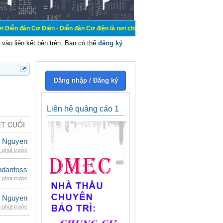
iện - Diễn đàn Cơ điện là nơi chia sẽ kiến thức kinh nghiệm trong lãnh vực cơ
vào liên kết bên trên. Bạn có thể
đăng ký
Đăng nhập / Đăng ký
Liên hệ quảng cáo 1
ẾT CUỐI
 Nguyen
 phút trước
danfoss
 phút trước
 Nguyen
 phút trước