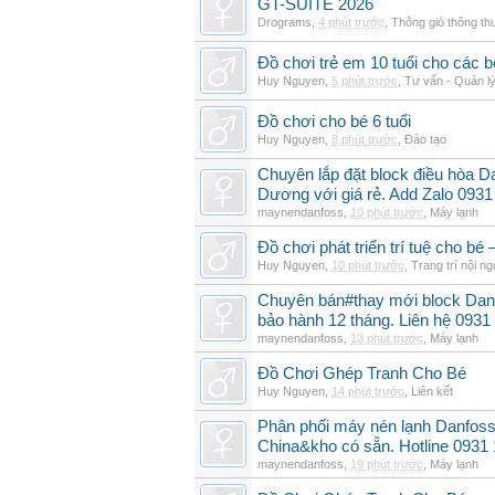
GT-SUITE 2026
Drograms
,
4 phút trước
,
Thông gió thông t
Đồ chơi trẻ em 10 tuổi cho các
Huy Nguyen
,
5 phút trước
,
Tư vấn - Quản lý
Đồ chơi cho bé 6 tuổi
Huy Nguyen
,
8 phút trước
,
Đào tạo
Chuyên lắp đặt block điều hòa 
Dương với giá rẻ. Add Zalo 0931
maynendanfoss
,
10 phút trước
,
Máy lạnh
Đồ chơi phát triển trí tuệ cho 
Huy Nguyen
,
10 phút trước
,
Trang trí nội ng
Chuyên bán#thay mới block Da
bảo hành 12 tháng. Liên hệ 0931
maynendanfoss
,
13 phút trước
,
Máy lạnh
Đồ Chơi Ghép Tranh Cho Bé
Huy Nguyen
,
14 phút trước
,
Liên kết
Phân phối máy nén lạnh Danfo
China&kho có sẵn. Hotline 0931
maynendanfoss
,
19 phút trước
,
Máy lạnh