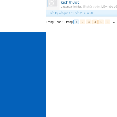
kích thước
vattunganhnhiet
,
35 phút trước
,
Máy móc cô
Hiển thị kết quả từ 1 đến 20 của 200
Trang 1 của 10 trang
1
2
3
4
5
6
→