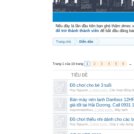
Nếu đây là lần đầu tiên bạn ghé thăm dmec.
để trở thành thành viên
để bắt đầu đăng bá
Trang chủ
Diễn đàn
Trang 1 của 10 trang
1
2
3
4
5
6
→
TIÊU ĐỀ
Đồ chơi cho bé 3 tuổi
Huy Nguyen
,
2 phút trước
,
Các hoạt động dự
Bán máy nén lạnh Danfoss 12H
giá tốt tại Hải Dương. Call 0931 
maynendanfoss
,
2 phút trước
,
Máy lạnh
Đồ chơi thiếu nhi dành cho các bé 
Huy Nguyen
,
3 phút trước
,
Góp ý xây dựng