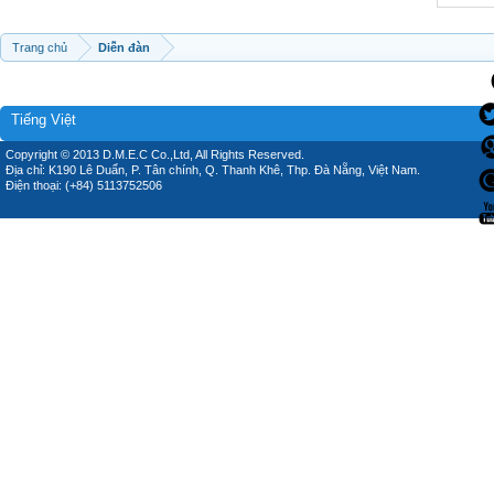
Trang chủ
Diễn đàn
Tiếng Việt
Copyright © 2013 D.M.E.C Co.,Ltd, All Rights Reserved.
Địa chỉ: K190 Lê Duẩn, P. Tân chính, Q. Thanh Khê, Thp. Đà Nẵng, Việt Nam.
Điện thoại: (+84) 5113752506