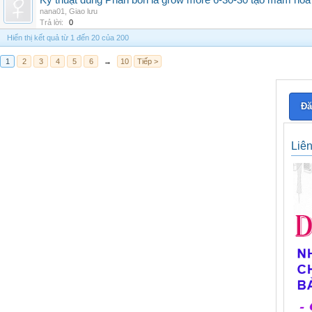
Kỹ thuật dùng Phân bón lá grow more 6-30-30 tạo mầm hoa
nana01
,
Giao lưu
Trả lời:
0
Hiển thị kết quả từ 1 đến 20 của 200
1
2
3
4
5
6
→
10
Tiếp >
Đă
Liê