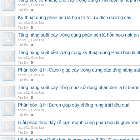
Tăng sức đề kháng cho cây trồng cùng Phân bón lá hợp trí 
nana01
,
Giao lưu
Trả lời:
0
Kỹ thuật dùng phân bón lá hợp trí tối ưu dinh dưỡng cây
nana01
,
Giao lưu
Trả lời:
0
Tăng năng suất cây trồng cùng phân bón lá hỗn hợp npk an
nana01
,
Giao lưu
Trả lời:
0
Tăng năng suất bền vững cùng kỹ thuật dùng Phân bón lá h
nana01
,
Giao lưu
Trả lời:
0
Phân bón lá Hi Canxi giúp cây trồng cứng cáp tăng năng su
nana01
,
Giao lưu
Trả lời:
0
Tăng năng suất cây trồng nhờ sử dụng phân bón lá hi boron
nana01
,
Giao lưu
Trả lời:
0
Phân bón lá Hi Boron giúp cây chống rụng trái hiệu quả
nana01
,
Giao lưu
Trả lời:
0
Giải pháp thúc đẩy rễ cực mạnh cùng phân bón lá grow mo
nana01
,
Giao lưu
Trả lời:
0