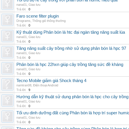
Tối ưu bộ rễ cây trồng với phân bón lá humic hiệu quả
nana01
,
Giao lưu
Trả lời:
0
Faro scene filter plugin
Drograms
,
Thông gió thông thường
Trả lời:
0
Kỹ thuật dùng Phân bón lá htc đại ngàn tăng năng suất lúa
nana01
,
Giao lưu
Trả lời:
0
Tăng năng suất cây trồng nhờ sử dụng phân bón lá hpc 97
nana01
,
Giao lưu
Trả lời:
0
Phân bón lá hpc 22hxn giúp cây trồng tăng sức đề kháng
nana01
,
Giao lưu
Trả lời:
0
Tecno Mobile giảm giá Shock tháng 4
namtran08
,
Điện thoại Android
Trả lời:
9
Hướng dẫn kỹ thuật sử dụng phân bón lá hpc cho cây trồng
nana01
,
Giao lưu
Trả lời:
0
Tối ưu dinh dưỡng đất cùng Phân bón lá hợp trí super humi
nana01
,
Giao lưu
Trả lời:
0