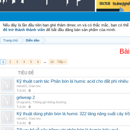
Nếu đây là lần đầu tiên bạn ghé thăm dmec.vn và có thắc mắc, bạn có th
để trở thành thành viên
để bắt đầu đăng bán sản phẩm của mình.
Trang chủ
Diễn đàn
Bài
1
2
3
4
5
6
→
10
Tiếp >
TIÊU ĐỀ
Kỹ thuật canh tác Phân bón lá humic acid cho đất phì nhiêu
nana01
,
Giao lưu
Trả lời:
0
grlweap 2
Drograms
,
Thông gió thông thường
Trả lời:
0
Kỹ thuật dùng phân bón lá humic 322 tăng năng suất cây tr
nana01
,
Giao lưu
Trả lời:
0