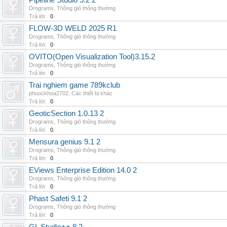
Pipeline Studio 5.2 2
Drograms
,
Thông gió thông thường
Trả lời:
0
FLOW-3D WELD 2025 R1
Drograms
,
Thông gió thông thường
Trả lời:
0
OVITO(Open Visualization Tool)3.15.2
Drograms
,
Thông gió thông thường
Trả lời:
0
Trai nghiem game 789kclub
phuockhoa2702
,
Các thiết bị khác
Trả lời:
0
GeoticSection 1.0.13 2
Drograms
,
Thông gió thông thường
Trả lời:
0
Mensura genius 9.1 2
Drograms
,
Thông gió thông thường
Trả lời:
0
EViews Enterprise Edition 14.0 2
Drograms
,
Thông gió thông thường
Trả lời:
0
Phast Safeti 9.1 2
Drograms
,
Thông gió thông thường
Trả lời:
0