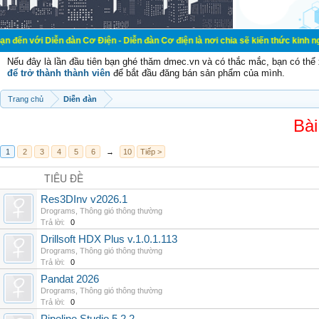
Diễn đàn Cơ Điện - Diễn đàn Cơ điện là nơi chia sẽ kiến thức kinh nghiệm tron
Nếu đây là lần đầu tiên bạn ghé thăm dmec.vn và có thắc mắc, bạn có th
để trở thành thành viên
để bắt đầu đăng bán sản phẩm của mình.
Trang chủ
Diễn đàn
Bài
1
2
3
4
5
6
→
10
Tiếp >
TIÊU ĐỀ
Res3DInv v2026.1
Drograms
,
Thông gió thông thường
Trả lời:
0
Drillsoft HDX Plus v.1.0.1.113
Drograms
,
Thông gió thông thường
Trả lời:
0
Pandat 2026
Drograms
,
Thông gió thông thường
Trả lời:
0