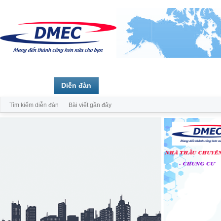
Trang chủ
Diễn đàn
Thành viên
Tìm kiếm diễn đàn
Bài viết gần đây