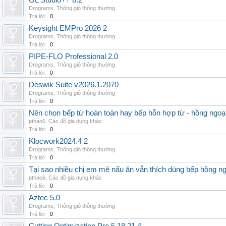
GL Studio++ 8.2
Drograms
,
Thông gió thông thường
Trả lời:
0
Keysight EMPro 2026 2
Drograms
,
Thông gió thông thường
Trả lời:
0
PIPE-FLO Professional 2.0
Drograms
,
Thông gió thông thường
Trả lời:
0
Deswik Suite v2026.1.2070
Drograms
,
Thông gió thông thường
Trả lời:
0
Nên chọn bếp từ hoàn toàn hay bếp hỗn hợp từ - hồng ngoại 
pthao6
,
Các đồ gia dụng khác
Trả lời:
0
Klocwork2024.4 2
Drograms
,
Thông gió thông thường
Trả lời:
0
Tại sao nhiều chị em mê nấu ăn vẫn thích dùng bếp hồng n
pthao6
,
Các đồ gia dụng khác
Trả lời:
0
Aztec 5.0
Drograms
,
Thông gió thông thường
Trả lời:
0