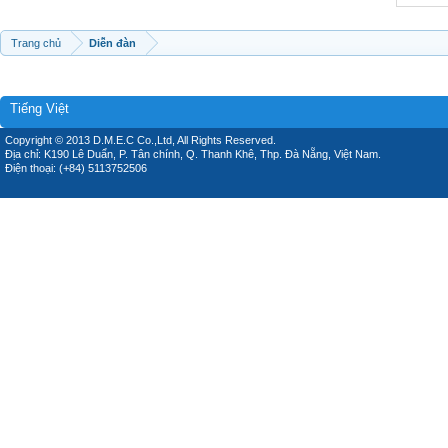
Trang chủ
Diễn đàn
Tiếng Việt
Copyright © 2013 D.M.E.C Co.,Ltd, All Rights Reserved.
Địa chỉ: K190 Lê Duẩn, P. Tân chính, Q. Thanh Khê, Thp. Đà Nẵng, Việt Nam.
Điện thoại: (+84) 5113752506