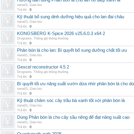
Hướng dẫn dùng Phân bón lá cho lan hồ điệp xanh lá
nana01
,
Giao lưu
Trả lời:
0
Kỹ thuật bổ sung dinh dưỡng hiệu quả cho lan đai châu
nana01
,
Giao lưu
Trả lời:
0
KONGSBERG K-Spice 2026 v25.6.0.3 x64 2
Drograms
,
Thông gió thông thường
Trả lời:
0
Phân bón lá cho lan: Bí quyết bổ sung dưỡng chất tối ưu
nana01
,
Giao lưu
Trả lời:
0
Gexcel reconstructor 4.5 2
Drograms
,
Thông gió thông thường
Trả lời:
0
Bí quyết tối ưu năng suất vườn dừa nhờ phân bón lá cho d
nana01
,
Giao lưu
Trả lời:
0
Kỹ thuật chăm sóc cây trầu bà xanh tốt với phân bón lá
nana01
,
Giao lưu
Trả lời:
0
Dùng Phân bón lá cho cây sầu riêng để đạt năng suất cao
nana01
,
Giao lưu
Trả lời:
0