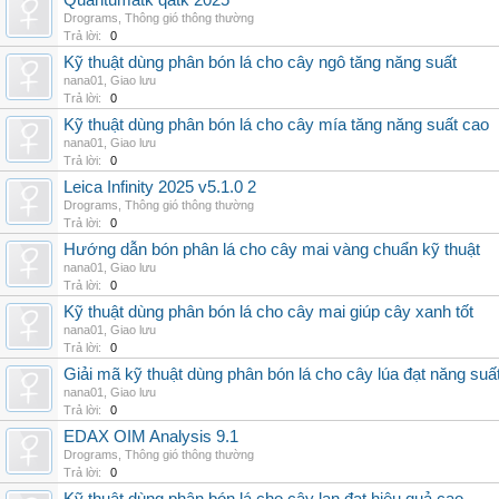
Quantumatk qatk 2025
Drograms
,
Thông gió thông thường
Trả lời:
0
Kỹ thuật dùng phân bón lá cho cây ngô tăng năng suất
nana01
,
Giao lưu
Trả lời:
0
Kỹ thuật dùng phân bón lá cho cây mía tăng năng suất cao
nana01
,
Giao lưu
Trả lời:
0
Leica Infinity 2025 v5.1.0 2
Drograms
,
Thông gió thông thường
Trả lời:
0
Hướng dẫn bón phân lá cho cây mai vàng chuẩn kỹ thuật
nana01
,
Giao lưu
Trả lời:
0
Kỹ thuật dùng phân bón lá cho cây mai giúp cây xanh tốt
nana01
,
Giao lưu
Trả lời:
0
Giải mã kỹ thuật dùng phân bón lá cho cây lúa đạt năng suấ
nana01
,
Giao lưu
Trả lời:
0
EDAX OIM Analysis 9.1
Drograms
,
Thông gió thông thường
Trả lời:
0