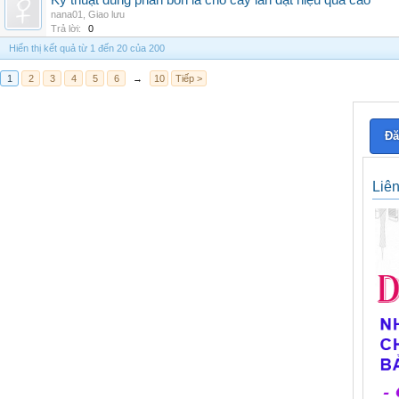
Kỹ thuật dùng phân bón lá cho cây lan đạt hiệu quả cao
nana01
,
Giao lưu
Trả lời:
0
Hiển thị kết quả từ 1 đến 20 của 200
1
2
3
4
5
6
→
10
Tiếp >
Đă
Liê