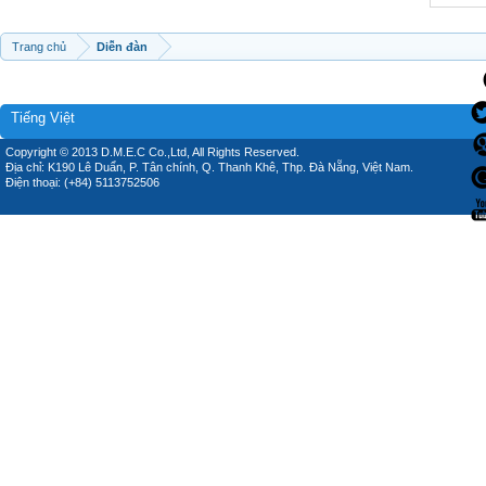
Trang chủ
Diễn đàn
Tiếng Việt
Copyright © 2013 D.M.E.C Co.,Ltd, All Rights Reserved.
Địa chỉ: K190 Lê Duẩn, P. Tân chính, Q. Thanh Khê, Thp. Đà Nẵng, Việt Nam.
Điện thoại: (+84) 5113752506