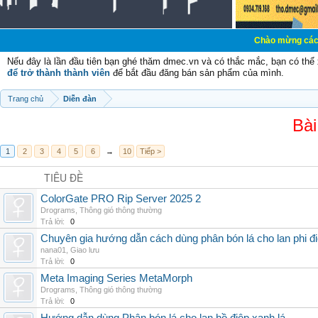
Chào mừng các bạn đến với D
Nếu đây là lần đầu tiên bạn ghé thăm dmec.vn và có thắc mắc, bạn có th
để trở thành thành viên
để bắt đầu đăng bán sản phẩm của mình.
Trang chủ
Diễn đàn
Bài
1
2
3
4
5
6
→
10
Tiếp >
TIÊU ĐỀ
ColorGate PRO Rip Server 2025 2
Drograms
,
Thông gió thông thường
Trả lời:
0
Chuyên gia hướng dẫn cách dùng phân bón lá cho lan phi đ
nana01
,
Giao lưu
Trả lời:
0
Meta Imaging Series MetaMorph
Drograms
,
Thông gió thông thường
Trả lời:
0