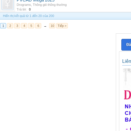
PVCAD Mega 2025
Drograms
,
Thông gió thông thường
Trả lời:
0
Hiển thị kết quả từ 1 đến 20 của 200
1
2
3
4
5
6
→
10
Tiếp >
Đă
Liê