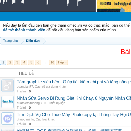
C
Nếu đây là lần đầu tiên bạn ghé thăm dmec.vn và có thắc mắc, bạn có th
để trở thành thành viên
để bắt đầu đăng bán sản phẩm của mình.
Trang chủ
Diễn đàn
Bài
1
2
3
4
5
6
→
10
Tiếp >
TIÊU ĐỀ
Tấm graphite siêu bền - Giúp tiết kiệm chi phí và tăng năng 
quanglan77
,
Các đồ gia dụng khác
Trả lời:
0
Nhận Sửa Servo Bị Rung Giật Khi Chạy, 8 Nguyên Nhân C
suathietbitudong3011
,
Thiết bị điện
Trả lời:
0
Tìm Dịch Vụ Cho Thuê Máy Photocopy tại Thông Tây Hội U
phuocaninfo
,
Các loại khác
Trả lời:
0