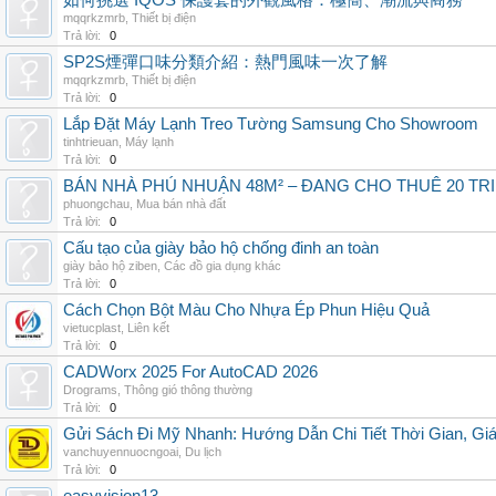
如何挑選 IQOS 保護套的外觀風格：極簡、潮流與商務
mqqrkzmrb
,
Thiết bị điện
Trả lời:
0
SP2S煙彈口味分類介紹：熱門風味一次了解
mqqrkzmrb
,
Thiết bị điện
Trả lời:
0
Lắp Đặt Máy Lạnh Treo Tường Samsung Cho Showroom
tinhtrieuan
,
Máy lạnh
Trả lời:
0
BÁN NHÀ PHÚ NHUẬN 48M² – ĐANG CHO THUÊ 20 TRIỆ
phuongchau
,
Mua bán nhà đất
Trả lời:
0
Cấu tạo của giày bảo hộ chống đinh an toàn
giày bảo hộ ziben
,
Các đồ gia dụng khác
Trả lời:
0
Cách Chọn Bột Màu Cho Nhựa Ép Phun Hiệu Quả
vietucplast
,
Liên kết
Trả lời:
0
CADWorx 2025 For AutoCAD 2026
Drograms
,
Thông gió thông thường
Trả lời:
0
Gửi Sách Đi Mỹ Nhanh: Hướng Dẫn Chi Tiết Thời Gian, G
vanchuyennuocngoai
,
Du lịch
Trả lời:
0