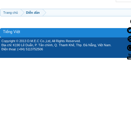
Trang chủ
Diễn đàn
Tiếng Việt
Copyright © 2013 D.M.E.C Co.,Ltd, All Rights Reserved.
Địa chỉ: K190 Lê Duẩn, P. Tân chính, Q. Thanh Khê, Thp. Đà Nẵng, Việt Nam.
Điện thoại: (+84) 5113752506