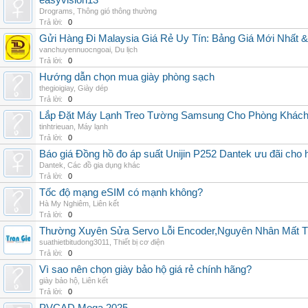
easyvision13
Drograms
,
Thông gió thông thường
Trả lời:
0
Gửi Hàng Đi Malaysia Giá Rẻ Uy Tín: Bảng Giá Mới Nhất 
vanchuyennuocngoai
,
Du lịch
Trả lời:
0
Hướng dẫn chọn mua giày phòng sạch
thegioigiay
,
Giày dép
Trả lời:
0
Lắp Đặt Máy Lạnh Treo Tường Samsung Cho Phòng Khác
tinhtrieuan
,
Máy lạnh
Trả lời:
0
Báo giá Đồng hồ đo áp suất Unijin P252 Dantek ưu đãi cho h
Dantek
,
Các đồ gia dụng khác
Trả lời:
0
Tốc độ mạng eSIM có mạnh không?
Hà My Nghiêm
,
Liên kết
Trả lời:
0
Thường Xuyên Sửa Servo Lỗi Encoder,Nguyên Nhân Mất T
suathietbitudong3011
,
Thiết bị cơ điện
Trả lời:
0
Vì sao nên chọn giày bảo hộ giá rẻ chính hãng?
giày bảo hộ
,
Liên kết
Trả lời:
0