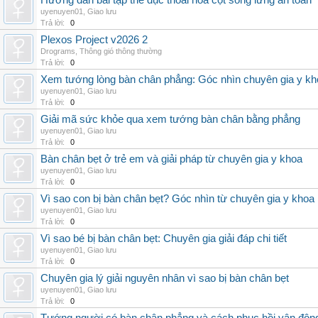
Hướng dẫn bài tập thể dục thoái hóa cột sống lưng an toàn
uyenuyen01
,
Giao lưu
Trả lời:
0
Plexos Project v2026 2
Drograms
,
Thông gió thông thường
Trả lời:
0
Xem tướng lòng bàn chân phẳng: Góc nhìn chuyên gia y kh
uyenuyen01
,
Giao lưu
Trả lời:
0
Giải mã sức khỏe qua xem tướng bàn chân bằng phẳng
uyenuyen01
,
Giao lưu
Trả lời:
0
Bàn chân bẹt ở trẻ em và giải pháp từ chuyên gia y khoa
uyenuyen01
,
Giao lưu
Trả lời:
0
Vì sao con bị bàn chân bẹt? Góc nhìn từ chuyên gia y khoa
uyenuyen01
,
Giao lưu
Trả lời:
0
Vì sao bé bị bàn chân bẹt: Chuyên gia giải đáp chi tiết
uyenuyen01
,
Giao lưu
Trả lời:
0
Chuyên gia lý giải nguyên nhân vì sao bị bàn chân bẹt
uyenuyen01
,
Giao lưu
Trả lời:
0