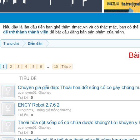
Chào
Nếu đây là lần đầu tiên bạn ghé thăm dmec.vn và có thắc mắc, bạn có th
để trở thành thành viên
để bắt đầu đăng bán sản phẩm của mình.
Trang chủ
Diễn đàn
Bài
1
2
3
4
5
6
→
10
Tiếp >
TIÊU ĐỀ
Chuyên gia giải đáp: Thoái hóa đốt sống cổ có gây chóng m
uyenuyen01
,
Giao lưu
Trả lời:
0
ENCY Robot 2.7.6 2
Drograms
,
Thông gió thông thường
Trả lời:
0
Thoái hóa cột sống cổ có chữa được không? Lời khuyên y 
uyenuyen01
,
Giao lưu
Trả lời:
0