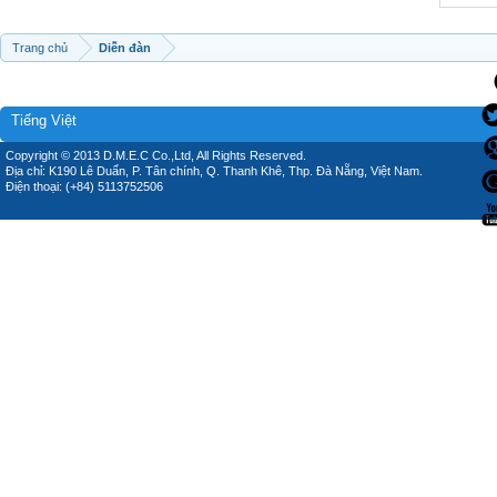
Trang chủ
Diễn đàn
Tiếng Việt
Copyright © 2013 D.M.E.C Co.,Ltd, All Rights Reserved.
Địa chỉ: K190 Lê Duẩn, P. Tân chính, Q. Thanh Khê, Thp. Đà Nẵng, Việt Nam.
Điện thoại: (+84) 5113752506