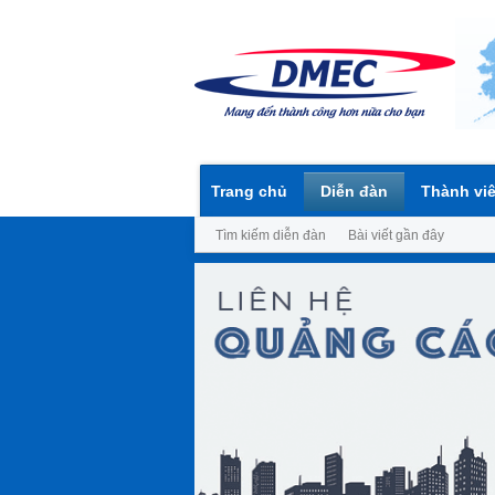
Trang chủ
Diễn đàn
Thành vi
Tìm kiếm diễn đàn
Bài viết gần đây