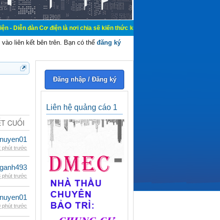
 Cơ điện là nơi chia sẽ kiến thức kinh nghiệm trong lãnh vực cơ điện, mua bán
vào liên kết bên trên. Bạn có thể
đăng ký
Đăng nhập / Đăng ký
Liên hệ quảng cáo 1
ẾT CUỐI
nuyen01
 phút trước
nganh493
 phút trước
nuyen01
 phút trước