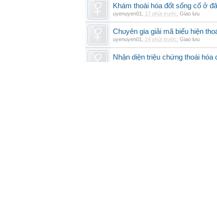
Khám thoái hóa đốt sống cổ ở đâ
uyenuyen01
,
17 phút trước
,
Giao lưu
Chuyên gia giải mã biểu hiện thoá
uyenuyen01
,
24 phút trước
,
Giao lưu
Nhận diện triệu chứng thoái hó
uyenuyen01
,
31 phút trước
,
Giao lưu
Nhận diện hình ảnh x quang thoái
uyenuyen01
,
38 phút trước
,
Giao lưu
Phục hồi chức năng vận động cho
uyenuyen01
,
45 phút trước
,
Giao lưu
Thoái hóa đốt sống ngực là gì? 
uyenuyen01
,
53 phút trước
,
Giao lưu
Thoái hóa cột sống ngực là gì? Ch
uyenuyen01
,
59 phút trước
,
Giao lưu
Đại tiệc xả kho Tháng 8 - Tủ lạnh
chạm đáy
BachCuc1309
,
Hôm nay lúc 20:28
,
Tủ lạnh
Thoái hóa đốt sống cổ nên bổ su