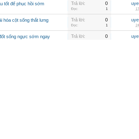
Trả lời:
0
uye
u tốt để phục hồi sớm
Đọc:
1
17
Trả lời:
0
uye
i hóa cột sống thắt lưng
Đọc:
1
24
Trả lời:
0
uye
a đốt sống ngực sớm ngay
Đọc:
1
31
Trả lời:
0
uye
 hóa cột sống thắt lưng
Đọc:
1
38
Trả lời:
0
uye
 đau lưng do thoái hóa cột sống
Đọc:
1
45
Trả lời:
0
uye
Góc nhìn từ chuyên gia
Đọc:
1
53
Trả lời:
0
uye
uyên gia giải đáp chi tiết
Đọc:
1
59
, tủ đông, tủ mát chính hãng giá
Trả lời:
0
Bach
Đọc:
1
Hôm na
Trả lời:
0
uye
ng gì? Lời khuyên chuyên gia