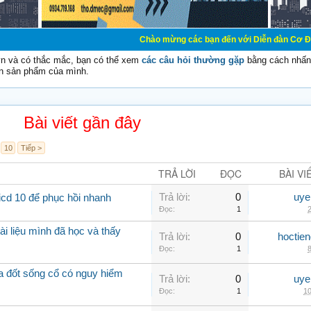
Chào mừng các bạn đến với Diễn đàn Cơ Điện - Diễn đàn
vn và có thắc mắc, bạn có thể xem
các câu hỏi thường gặp
bằng cách nhấn 
n sản phẩm của mình.
Bài viết gần đây
10
Tiếp >
TRẢ LỜI
ĐỌC
BÀI VI
Trả lời:
0
uye
icd 10 để phục hồi nhanh
Đọc:
1
2
ài liệu mình đã học và thấy
Trả lời:
0
hoctie
Đọc:
1
8
óa đốt sống cổ có nguy hiểm
Trả lời:
0
uye
Đọc:
1
10