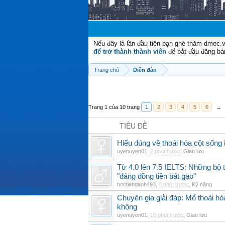
Nếu đây là lần đầu tiên bạn ghé thăm dmec.
để trở thành thành viên
để bắt đầu đăng bá
Trang chủ
Diễn đàn
Trang 1 của 10 trang
1
2
3
4
5
6
→
TIÊU ĐỀ
Hiểu đúng về thoái hóa cột sống 
uyenuyen01
,
2 phút trước
,
Giao lưu
Từ 4.0 lên 7.5 IELTS: Những bộ t
"đáng đồng tiền bát gạo"
hoctienganh493
,
8 phút trước
,
Kỹ năng
Chuyên gia giải đáp: Mổ thoái h
không
uyenuyen01
,
10 phút trước
,
Giao lưu