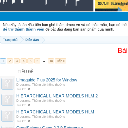
Nếu đây là lần đầu tiên bạn ghé thăm dmec.vn và có thắc mắc, bạn có th
để trở thành thành viên
để bắt đầu đăng bán sản phẩm của mình.
Trang chủ
Diễn đàn
Bài
1
2
3
4
5
6
→
10
Tiếp >
TIÊU ĐỀ
Limaguide Plus 2025 for Window
Drograms
,
Thông gió thông thường
Trả lời:
0
HIERARCHICAL LINEAR MODELS HLM 2
Drograms
,
Thông gió thông thường
Trả lời:
0
HIERARCHICAL LINEAR MODELS HLM
Drograms
,
Thông gió thông thường
Trả lời:
0