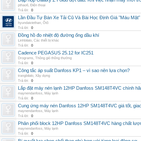
Đập hộp Galaxy Z Fold8 đợt đầu: Khi việc nhận máy mới tr
pthao6
,
Điện thoại
Trả lời:
0
Lần Đầu Tự Bán Xe Tải Cũ Và Bài Học Định Giá "Máu Mặt"
hyundaiviethan
,
Ôtô
Trả lời:
0
Đồng hồ đo nhiệt độ đường ống dầu khí
Linhbilalo
,
Các thiết bị khác
Trả lời:
0
Cadence PEGASUS 25.12 for IC251
Drograms
,
Thông gió thông thường
Trả lời:
0
Công tắc áp suất Danfoss KP1 – vì sao nên lựa chọn?
trangbilalo
,
Xây dựng
Trả lời:
0
Lắp đặt máy nén lạnh 12HP Danfoss SM148T4VC chính hãng, 
maynendanfoss
,
Máy lạnh
Trả lời:
0
Cung ứng máy nén Danfoss 12HP SM148T4VC giá tốt, giao h
maynendanfoss
,
Máy lạnh
Trả lời:
0
Phân phối block 12HP Danfoss SM148T4VC hàng chất lượng,
maynendanfoss
,
Máy lạnh
Trả lời:
0