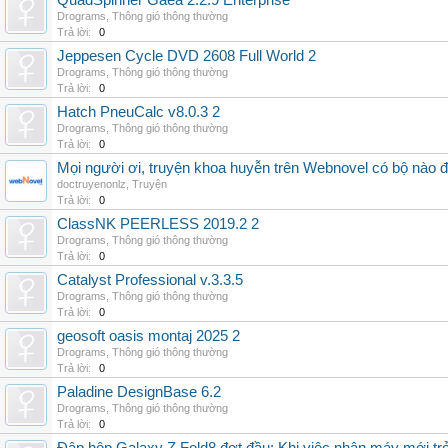
QuadSpinner Gaea 2.2.9 Enterprise
Drograms
,
Thông gió thông thường
Trả lời:
0
Jeppesen Cycle DVD 2608 Full World 2
Drograms
,
Thông gió thông thường
Trả lời:
0
Hatch PneuCalc v8.0.3 2
Drograms
,
Thông gió thông thường
Trả lời:
0
Mọi người ơi, truyện khoa huyễn trên Webnovel có bộ nào
doctruyenonlz
,
Truyện
Trả lời:
0
ClassNK PEERLESS 2019.2 2
Drograms
,
Thông gió thông thường
Trả lời:
0
Catalyst Professional v.3.3.5
Drograms
,
Thông gió thông thường
Trả lời:
0
geosoft oasis montaj 2025 2
Drograms
,
Thông gió thông thường
Trả lời:
0
Paladine DesignBase 6.2
Drograms
,
Thông gió thông thường
Trả lời:
0