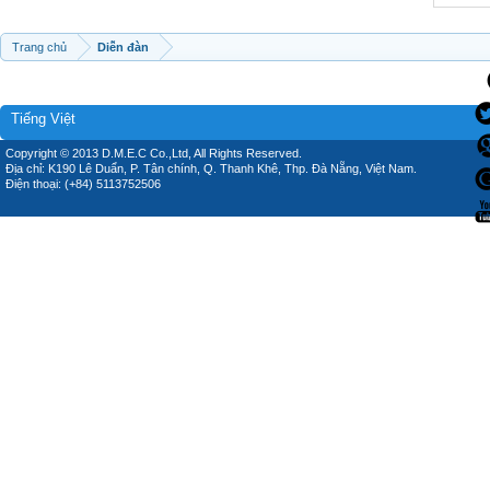
Trang chủ
Diễn đàn
Tiếng Việt
Copyright © 2013 D.M.E.C Co.,Ltd, All Rights Reserved.
Địa chỉ: K190 Lê Duẩn, P. Tân chính, Q. Thanh Khê, Thp. Đà Nẵng, Việt Nam.
Điện thoại: (+84) 5113752506