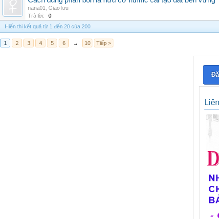
Cách dùng phân bón lá hữu cơ humic cải tạo đất bền vững
nana01
,
Giao lưu
Trả lời:
0
Hiển thị kết quả từ 1 đến 20 của 200
1
2
3
4
5
6
→
10
Tiếp >
Đă
Liê