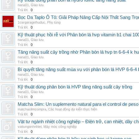
Kỹ thuật dùng phân bón lá hydro fulvic tăng năng suất
nana01
,
Giao lưu
Trả lời:
0
Bọc Da Taplo Ô Tô: Giải Pháp Nâng Cấp Nội Thất Sang Trọ
1cargaragethuduc
,
Phụ tùng
Trả lời:
0
Kỹ thuật phục hồi rễ với Phân bón lá hvp vitamin b1 chai 10
nana01
,
Giao lưu
Trả lời:
0
Tăng năng suất cây trồng nhờ Phân bón lá hvp tn 6-6-4 k h
nana01
,
Giao lưu
Trả lời:
0
Bí quyết tăng năng suất mùa vụ với phân bón lá HVP 6-6-4 
nana01
,
Giao lưu
Trả lời:
0
Kỹ thuật dùng phân bón lá HVP tăng năng suất cây trồng
nana01
,
Giao lưu
Trả lời:
0
Matcha Slim: Un suplemento natural para el control de peso
matchaslimcompra
,
Các hoạt động dự kiến thực hiện
Trả lời:
0
Vật tư ngành nhiệt công nghiệp – Điện trở, can nhiệt, dây ch
vattunganhnhiet
,
Máy móc công nghiệp
Trả lời:
0