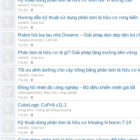
Kỹ thuật dùng phân bón lá hữu cơ sinh học vi lượng cao
nana01
,
Giao lưu
Trả lời:
0
Hướng dẫn kỹ thuật sử dụng phân bón lá hữu cơ rong biển
nana01
,
Giao lưu
Trả lời:
0
Robot hút bụi lau nhà Dreame – Giải pháp dọn dẹp tiện lợi ch
Tainguyenmxh02
,
Liên kết
Trả lời:
0
Phân bón lá hữu cơ là gì? Giải pháp tăng trưởng bền vững
nana01
,
Giao lưu
Trả lời:
0
Tối ưu dinh dưỡng cho cây trồng bằng phân bón lá hữu cơ
nana01
,
Giao lưu
Trả lời:
0
Đồng hồ nhiệt độ công nghiệp – Bộ điều khiển nhiệt giá tốt
vattunganhnhiet
,
Máy móc công nghiệp
Trả lời:
0
ColorLogic CoPrA v11.1
Drograms
,
Thông gió thông thường
Trả lời:
0
Kỹ thuật dùng phân bón lá hữu cơ khoáng hi boron 7-14
nana01
,
Giao lưu
Trả lời:
0