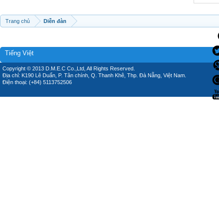
Trang chủ
Diễn đàn
Tiếng Việt
Copyright © 2013 D.M.E.C Co.,Ltd, All Rights Reserved.
Địa chỉ: K190 Lê Duẩn, P. Tân chính, Q. Thanh Khê, Thp. Đà Nẵng, Việt Nam.
Điện thoại: (+84) 5113752506