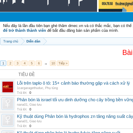
Nếu đây là lần đầu tiên bạn ghé thăm dmec.vn và có thắc mắc, bạn có th
để trở thành thành viên
để bắt đầu đăng bán sản phẩm của mình.
Trang chủ
Diễn đàn
Bài
1
2
3
4
5
6
→
10
Tiếp >
TIÊU ĐỀ
Lỗi trên taplo ô tô: 15+ cảnh báo thường gặp và cách xử lý
1cargaragethuduc
,
Phụ tùng
Trả lời:
0
Phân bón lá israel tối ưu dinh dưỡng cho cây trồng bền vữn
nana01
,
Giao lưu
Trả lời:
0
Kỹ thuật dùng Phân bón lá hydrophos zn tăng năng suất câ
nana01
,
Giao lưu
Trả lời:
0