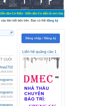
n - Diễn đàn Cơ điện là nơi chia sẽ kiến thức kinh nghiệm trong lãnh vực cơ đi
vào liên kết bên trên. Bạn có thể
đăng ký
Đăng nhập / Đăng ký
Liên hệ quảng cáo 1
ẾT CUỐI
hoa2702
 phút trước
rograms
 phút trước
rograms
 phút trước
rograms