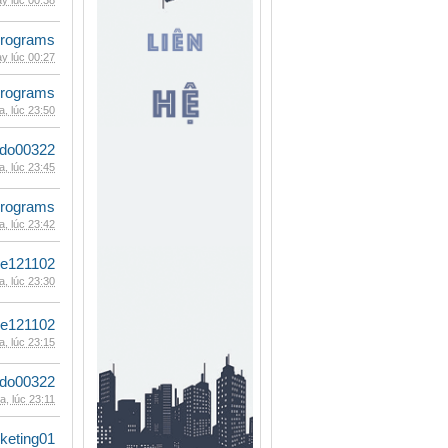
y lúc 00:38
rograms
y lúc 00:27
rograms
, lúc 23:50
ldo00322
, lúc 23:45
rograms
, lúc 23:42
le121102
, lúc 23:30
le121102
, lúc 23:15
ldo00322
, lúc 23:11
keting01