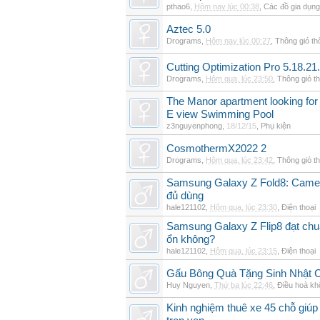
pthao6
,
Hôm nay lúc 00:38
,
Các đồ gia dụn
Aztec 5.0
Drograms
,
Hôm nay lúc 00:27
,
Thông gió t
Cutting Optimization Pro 5.18.21
Drograms
,
Hôm qua, lúc 23:50
,
Thông gió t
The Manor apartment looking for 
E view Swimming Pool
z3nguyenphong
,
18/12/15
,
Phụ kiện
CosmothermX2022 2
Drograms
,
Hôm qua, lúc 23:42
,
Thông gió t
Samsung Galaxy Z Fold8: Camer
đủ dùng
hale121102
,
Hôm qua, lúc 23:30
,
Điện thoại
Samsung Galaxy Z Flip8 đạt chu
ổn không?
hale121102
,
Hôm qua, lúc 23:15
,
Điện thoại
Gấu Bông Quà Tặng Sinh Nhật
Huy Nguyen
,
Thứ ba lúc 22:46
,
Điều hoà kh
Kinh nghiệm thuê xe 45 chỗ giúp 