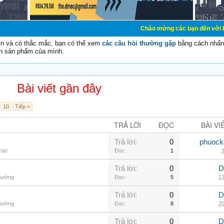
Chào mừng các bạn đến với Diễn đàn Cơ Điệ
vn và có thắc mắc, bạn có thể xem
các câu hỏi thường gặp
bằng cách nhấn 
n sản phẩm của mình.
Bài viết gần đây
10
Tiếp >
TRẢ LỜI
ĐỌC
BÀI VI
Trả lời:
0
phuock
khác
Đọc:
1
3
Trả lời:
0
D
thường
Đọc:
5
13
Trả lời:
0
D
thường
Đọc:
8
20
Trả lời:
0
D