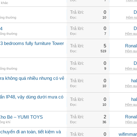
Đọc:
7
Hôm na
g khác
Trả lời:
0
D
hông thường
Đọc:
10
Hôm na
Trả lời:
0
D
.4
hông thường
Đọc:
7
Hôm qua
3 bedrooms fully furniture Tower
Trả lời:
5
Rona
Đọc:
519
Hôm qua
Trả lời:
0
D
hông thường
Đọc:
9
Hôm qua
a không quá nhiều nhưng có vẻ
Trả lời:
0
ha
Đọc:
10
Hôm qua
ẩn IP48, vậy dùng dưới mưa có
Trả lời:
0
ha
Đọc:
10
Hôm qua
Trả lời:
2
Rona
 Cho Bé – YUMI TOYS
ông khí
Đọc:
36
Hôm qua
chuyến đi an toàn, tiết kiệm và
Trả lời:
0
wifimmar