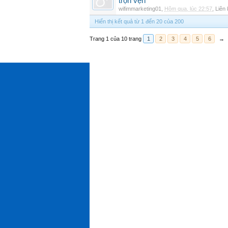
trọn vẹn
wifimmarketing01
,
Hôm qua, lúc 22:57
,
Liên 
Hiển thị kết quả từ 1 đến 20 của 200
Trang 1 của 10 trang
1
2
3
4
5
6
→