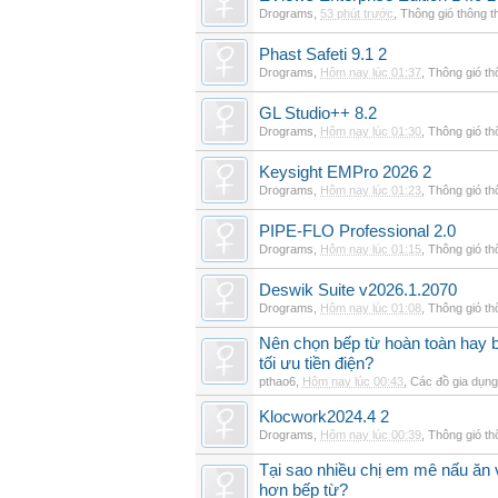
Drograms
,
53 phút trước
,
Thông gió thông 
Phast Safeti 9.1 2
Drograms
,
Hôm nay lúc 01:37
,
Thông gió t
GL Studio++ 8.2
Drograms
,
Hôm nay lúc 01:30
,
Thông gió t
Keysight EMPro 2026 2
Drograms
,
Hôm nay lúc 01:23
,
Thông gió t
PIPE-FLO Professional 2.0
Drograms
,
Hôm nay lúc 01:15
,
Thông gió t
Deswik Suite v2026.1.2070
Drograms
,
Hôm nay lúc 01:08
,
Thông gió t
Nên chọn bếp từ hoàn toàn hay b
tối ưu tiền điện?
pthao6
,
Hôm nay lúc 00:43
,
Các đồ gia dụn
Klocwork2024.4 2
Drograms
,
Hôm nay lúc 00:39
,
Thông gió t
Tại sao nhiều chị em mê nấu ăn 
hơn bếp từ?