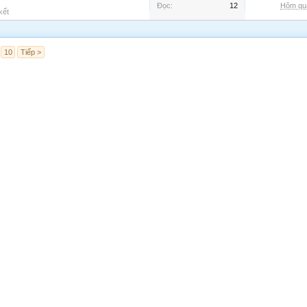
Đọc:
12
Hôm qua
kết
10
Tiếp >