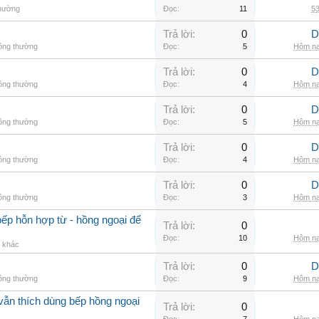
thường
Đọc:
11
53
Trả lời:
0
D
hông thường
Đọc:
5
Hôm na
Trả lời:
0
D
hông thường
Đọc:
4
Hôm na
Trả lời:
0
D
hông thường
Đọc:
5
Hôm na
Trả lời:
0
D
hông thường
Đọc:
4
Hôm na
Trả lời:
0
D
hông thường
Đọc:
3
Hôm na
ếp hỗn hợp từ - hồng ngoại để
Trả lời:
0
Đọc:
10
Hôm na
g khác
Trả lời:
0
D
hông thường
Đọc:
9
Hôm na
vẫn thích dùng bếp hồng ngoại
Trả lời:
0