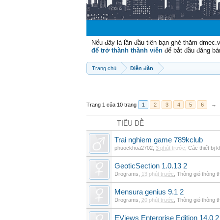
Nếu đây là lần đầu tiên bạn ghé thăm dmec.
để trở thành thành viên
để bắt đầu đăng bá
Trang chủ
Diễn đàn
Trang 1 của 10 trang
1
2
3
4
5
6
→
TIÊU ĐỀ
Trai nghiem game 789kclub
phuockhoa2702
,
3 phút trước
,
Các thiết bị 
GeoticSection 1.0.13 2
Drograms
,
13 phút trước
,
Thông gió thông 
Mensura genius 9.1 2
Drograms
,
20 phút trước
,
Thông gió thông 
EViews Enterprise Edition 14.0 2