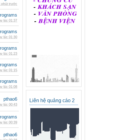
 phút trước
rograms
y lúc 01:37
rograms
y lúc 01:30
rograms
y lúc 01:23
rograms
y lúc 01:15
rograms
y lúc 01:08
pthao6
Liên hệ quảng cáo 2
y lúc 00:43
rograms
y lúc 00:39
pthao6