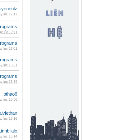
uyenonlz
y lúc 17:17
rograms
y lúc 17:11
rograms
y lúc 17:01
rograms
y lúc 16:51
rograms
y lúc 16:39
pthao6
y lúc 16:36
iviethan
y lúc 16:16
Linhbilalo
y lúc 16:14