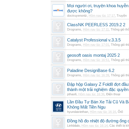
Mọi người ơi, truyện khoa huyễn
được không?
doctruyenonlz
,
Hôm nay lúc 17:17
,
Truyện
ClassNK PEERLESS 2019.2 2
Drograms
,
Hôm nay lúc 17:11
,
Thông gió th
Catalyst Professional v.3.3.5
Drograms
,
Hôm nay lúc 17:01
,
Thông gió t
geosoft oasis montaj 2025 2
Drograms
,
Hôm nay lúc 16:51
,
Thông gió t
Paladine DesignBase 6.2
Drograms
,
Hôm nay lúc 16:39
,
Thông gió t
Đập hộp Galaxy Z Fold8 đợt đầu:
thành một trải nghiệm đặc quyền
pthao6
,
Hôm nay lúc 16:36
,
Điện thoại
Lần Đầu Tự Bán Xe Tải Cũ Và B
Không Mất Tiền Ngu
hyundaiviethan
,
Hôm nay lúc 16:16
,
Ôtô
Đồng hồ đo nhiệt độ đường ống 
Linhbilalo
,
Hôm nay lúc 16:14
,
Các thiết bị k