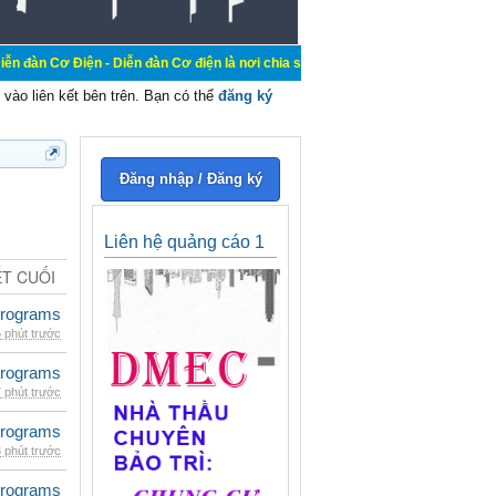
 - Diễn đàn Cơ điện là nơi chia sẽ kiến thức kinh nghiệm trong lãnh vực cơ đi
vào liên kết bên trên. Bạn có thể
đăng ký
Đăng nhập / Đăng ký
Liên hệ quảng cáo 1
ẾT CUỐI
rograms
 phút trước
rograms
 phút trước
rograms
 phút trước
rograms