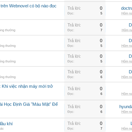
 trên Webnovel có bộ nào đọc
Trả lời:
0
doctr
Đọc:
5
Hôm na
Trả lời:
0
D
ông thường
Đọc:
7
Hôm na
Trả lời:
0
D
hông thường
Đọc:
5
Hôm na
Trả lời:
0
D
hông thường
Đọc:
5
Hôm na
Trả lời:
0
D
hông thường
Đọc:
6
Hôm na
 Khi việc nhận máy mới trở
Trả lời:
0
Đọc:
6
Hôm na
ài Học Định Giá "Máu Mặt" Để
Trả lời:
0
hyunda
Đọc:
6
Hôm na
Trả lời:
0
dầu khí
hác
Đọc:
7
Hôm na