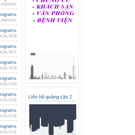
 phút trước
rograms
 phút trước
rograms
y lúc 18:30
rograms
y lúc 18:17
rograms
y lúc 18:04
rograms
y lúc 17:53
rograms
Liên hệ quảng cáo 2
y lúc 17:42
rograms
y lúc 17:32
rograms
y lúc 17:21