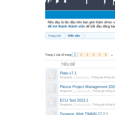
Nếu đây là lần đầu tiên bạn ghé thăm dmec.
để trở thành thành viên
để bắt đầu đăng bá
Trang chủ
Diễn đàn
Trang 1 của 10 trang
1
2
3
4
5
6
→
TIÊU ĐỀ
Plato v7.1
Drograms
,
5 phút trước
,
Thông gió thông t
Plexos Project Management 202
Drograms
,
17 phút trước
,
Thông gió thông 
ECU Test 2023.1
Drograms
,
28 phút trước
,
Thông gió thông 
Dynamic Web TWAIN 17.2.1