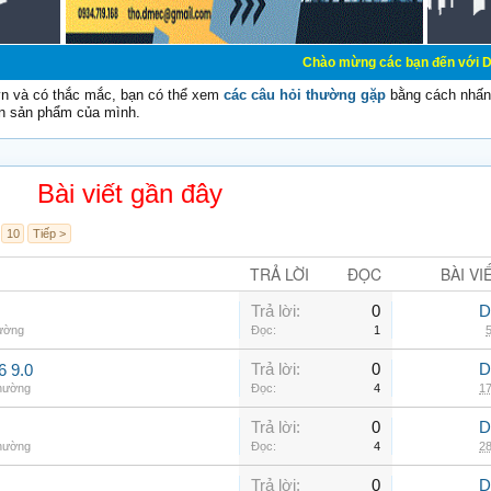
Chào mừng các bạn đến với Diễn đàn Cơ Điện
vn và có thắc mắc, bạn có thể xem
các câu hỏi thường gặp
bằng cách nhấn 
n sản phẩm của mình.
Bài viết gần đây
10
Tiếp >
TRẢ LỜI
ĐỌC
BÀI VI
Trả lời:
0
D
hường
Đọc:
1
5
Trả lời:
0
D
6 9.0
thường
Đọc:
4
17
Trả lời:
0
D
thường
Đọc:
4
28
Trả lời:
0
D