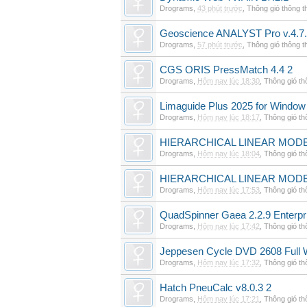
Drograms
,
43 phút trước
,
Thông gió thông 
Geoscience ANALYST Pro v.4.7.
Drograms
,
57 phút trước
,
Thông gió thông 
CGS ORIS PressMatch 4.4 2
Drograms
,
Hôm nay lúc 18:30
,
Thông gió t
Limaguide Plus 2025 for Window
Drograms
,
Hôm nay lúc 18:17
,
Thông gió t
HIERARCHICAL LINEAR MODE
Drograms
,
Hôm nay lúc 18:04
,
Thông gió t
HIERARCHICAL LINEAR MOD
Drograms
,
Hôm nay lúc 17:53
,
Thông gió t
QuadSpinner Gaea 2.2.9 Enterpr
Drograms
,
Hôm nay lúc 17:42
,
Thông gió t
Jeppesen Cycle DVD 2608 Full 
Drograms
,
Hôm nay lúc 17:32
,
Thông gió t
Hatch PneuCalc v8.0.3 2
Drograms
,
Hôm nay lúc 17:21
,
Thông gió t