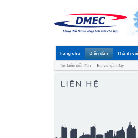
Trang chủ
Diễn đàn
Thành vi
Tìm kiếm diễn đàn
Bài viết gần đây