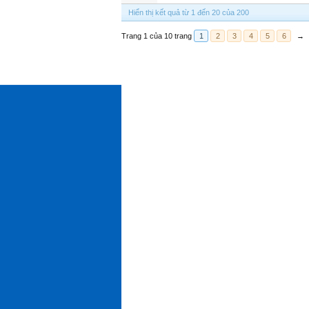
Hiển thị kết quả từ 1 đến 20 của 200
Trang 1 của 10 trang
1
2
3
4
5
6
→