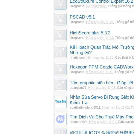
EcoStruxure Control Expert 16.2
Drograms
,
52 phút trước
,
Thông gió thông 
PSCAD v5.1
Drograms
,
Hôm nay lúc 11:35
,
Thông gió th
HighScore plus 5.3 2
Drograms
,
Hôm nay lúc 11:23
,
Thông gió th
Kế Hoạch Quan Trắc Môi Trườn
Những Gì?
nhattinseo
,
Hôm nay lúc 11:18
,
Các thiết bị 
Hexagon PPM Coade CADWorx 
Drograms
,
Hôm nay lúc 11:11
,
Thông gió th
Tấm graphite siêu bền - Giúp tiết
quanglan77
,
Hôm nay lúc 11:08
,
Các đồ gia
Nhận Sửa Servo Bị Rung Giật K
Kiểm Tra
suathietbitudong3011
,
Hôm nay lúc 11:02
,
Th
Tìm Dịch Vụ Cho Thuê Máy Phot
phuocaninfo
,
Hôm nay lúc 11:01
,
Các loại k
如何挑選 IQOS 保護套的外觀