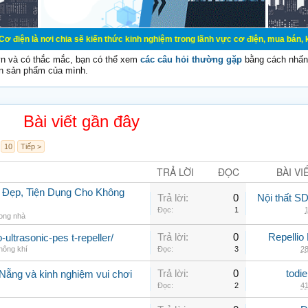
chia sẽ kiến thức kinh nghiệm trong lãnh vực cơ điện, mua bán, ký gửi, cho th
vn và có thắc mắc, bạn có thể xem
các câu hỏi thường gặp
bằng cách nhấn 
n sản phẩm của mình.
Bài viết gần đây
10
Tiếp >
TRẢ LỜI
ĐỌC
BÀI VI
 Đẹp, Tiện Dụng Cho Không
Trả lời:
0
Nội thất 
Đọc:
1
1
rong nhà
Trả lời:
0
Repellio
-ultrasonic-pes t-repeller/
hông khí
Đọc:
3
28
Trả lời:
0
todi
 Nẵng và kinh nghiệm vui chơi
Đọc:
2
41