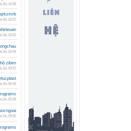
y lúc 10:58
qrkzmrb
y lúc 10:57
inhtrieuan
y lúc 10:52
ongchau
y lúc 10:44
 hộ ziben
y lúc 09:57
etucplast
y lúc 09:49
rograms
y lúc 09:48
uocngoai
y lúc 09:45
rograms