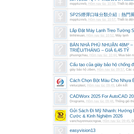
mqqrkzmrb
,
Hôm nay lúc 10:58
,
Thiết bị điệ
SP2S煙彈口味分類介紹：熱門
mqqrkzmrb
,
Hôm nay lúc 10:57
,
Thiết bị điệ
Lắp Đặt Máy Lạnh Treo Tường
tinhtrieuan
,
Hôm nay lúc 10:52
,
Máy lạnh
BÁN NHÀ PHÚ NHUẬN 48M² –
TRIỆU/THÁNG – GIÁ 6,45 TỶ
phuongchau
,
Hôm nay lúc 10:44
,
Mua bán n
Cấu tạo của giày bảo hộ chống đ
giày bảo hộ ziben
,
Hôm nay lúc 09:57
,
Các đ
Cách Chọn Bột Màu Cho Nhựa 
vietucplast
,
Hôm nay lúc 09:49
,
Liên kết
CADWorx 2025 For AutoCAD 20
Drograms
,
Hôm nay lúc 09:48
,
Thông gió t
Gửi Sách Đi Mỹ Nhanh: Hướng Dẫ
Cước & Kinh Nghiệm 2026
vanchuyennuocngoai
,
Hôm nay lúc 09:45
,
D
easyvision13