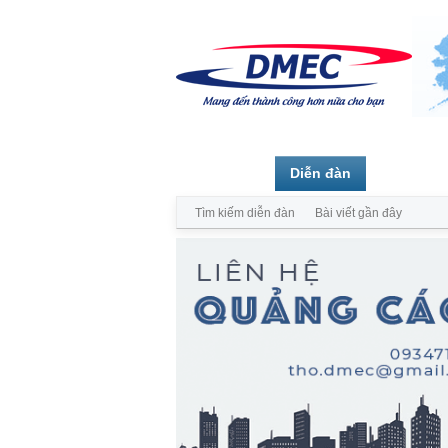
Trang chủ
Diễn đàn
Thành vi
Tìm kiếm diễn đàn
Bài viết gần đây