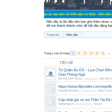
Chào mừng các bạn đến với Diễn đàn Cơ Điện - Diễn đàn Cơ điện là nơi 
Nếu đây là lần đầu tiên bạn ghé thăm dmec.
để trở thành thành viên
để bắt đầu đăng bá
Trang chủ
Diễn đàn
Trang 1 của 10 trang
1
2
3
4
5
6
→
TIÊU ĐỀ
Tủ Quần Áo Gỗ – Lựa Chọn Bền
Gian Phòng Ngủ
Nội thất SDP Home
,
1 phút trước
,
Nội thất t
https://www.fitprodiet.com/repellio
Repellio Reviews
,
28 phút trước
,
Điều hoà k
Cập nhật giá vé núi Thần Tài Đà
todiepnguyen
,
41 phút trước
,
Du lịch