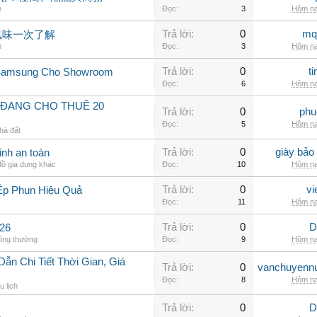
n
Đọc:
3
Hôm na
Trả lời:
0
mq
風味一次了解
n
Đọc:
3
Hôm na
Trả lời:
0
t
 Samsung Cho Showroom
Đọc:
6
Hôm na
 ĐANG CHO THUÊ 20
Trả lời:
0
phu
Đọc:
5
Hôm na
hà đất
Trả lời:
0
giày bảo
inh an toàn
ồ gia dụng khác
Đọc:
10
Hôm na
Trả lời:
0
vi
Ép Phun Hiệu Quả
Đọc:
11
Hôm na
Trả lời:
0
D
26
hông thường
Đọc:
9
Hôm na
n Chi Tiết Thời Gian, Giá
Trả lời:
0
vanchuyenn
Đọc:
8
Hôm na
u lịch
Trả lời:
0
D