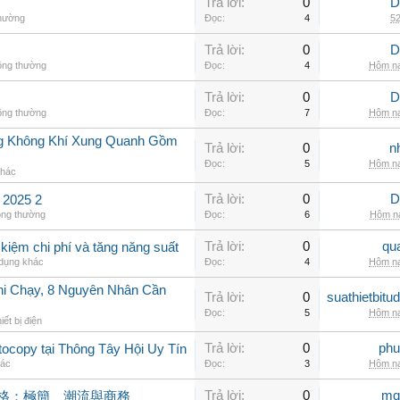
Trả lời:
0
D
thường
Đọc:
4
52
Trả lời:
0
D
ông thường
Đọc:
4
Hôm na
Trả lời:
0
D
ông thường
Đọc:
7
Hôm na
g Không Khí Xung Quanh Gồm
Trả lời:
0
n
Đọc:
5
Hôm na
khác
Trả lời:
0
D
2025 2
ông thường
Đọc:
6
Hôm na
Trả lời:
0
qu
 kiệm chi phí và tăng năng suất
 dụng khác
Đọc:
4
Hôm na
hi Chạy, 8 Nguyên Nhân Cần
Trả lời:
0
suathietbit
Đọc:
5
Hôm na
iết bị điện
Trả lời:
0
phu
ocopy tại Thông Tây Hội Uy Tín
hác
Đọc:
3
Hôm na
Trả lời:
0
mq
風格：極簡、潮流與商務