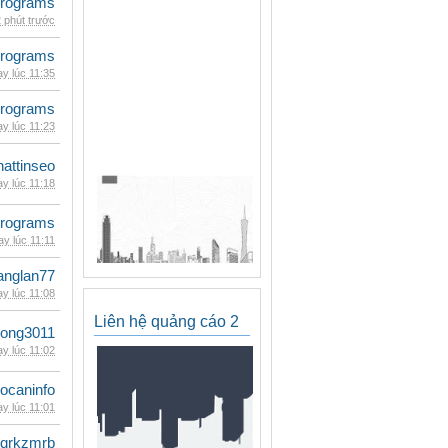
rograms
 phút trước
rograms
y lúc 11:35
rograms
y lúc 11:23
hattinseo
y lúc 11:18
rograms
y lúc 11:11
anglan77
y lúc 11:08
Liên hệ quảng cáo 2
udong3011
y lúc 11:02
ocaninfo
y lúc 11:01
qrkzmrb