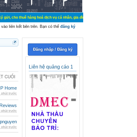
uê hàng hoá dịch vụ cá nhân, gia đình. Mua bán, ký gửi, cho thuê thiết bị hệ t
vào liên kết bên trên. Bạn có thể
đăng ký
Đăng nhập / Đăng ký
Liên hệ quảng cáo 1
ẾT CUỐI
SDP Home
 phút trước
 Reviews
 phút trước
epnguyen
 phút trước