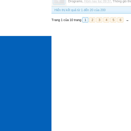
Drograms
,
Hôm nay lúc 09:37
,
Thông gió t
Hiển thị kết quả từ 1 đến 20 của 200
Trang 1 của 10 trang
1
2
3
4
5
6
→