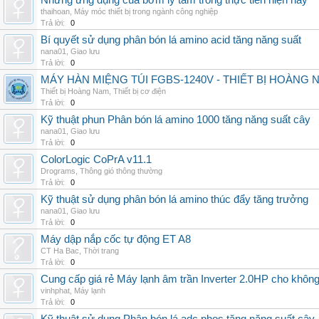
Những ứng dụng của bơm ly tâm trong thực tiễn hiện nay
thaihoan
,
Máy móc thiết bị trong ngành công nghiệp
Trả lời:
0
Bí quyết sử dụng phân bón lá amino acid tăng năng suất
nana01
,
Giao lưu
Trả lời:
0
MÁY HÀN MIỆNG TÚI FGBS-1240V - THIẾT BỊ HOÀNG 
Thiết bị Hoàng Nam
,
Thiết bị cơ điện
Trả lời:
0
Kỹ thuật phun Phân bón lá amino 1000 tăng năng suất cây
nana01
,
Giao lưu
Trả lời:
0
ColorLogic CoPrA v11.1
Drograms
,
Thông gió thông thường
Trả lời:
0
Kỹ thuật sử dụng phân bón lá amino thúc đẩy tăng trưởng
nana01
,
Giao lưu
Trả lời:
0
Máy dập nắp cốc tự động ET A8
CT Ha Bac
,
Thời trang
Trả lời:
0
Cung cấp giá rẻ Máy lạnh âm trần Inverter 2.0HP cho khôn
vinhphat
,
Máy lạnh
Trả lời:
0