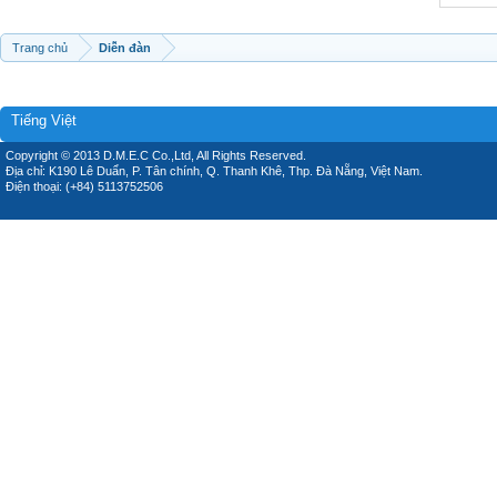
Trang chủ
Diễn đàn
Tiếng Việt
Copyright © 2013 D.M.E.C Co.,Ltd, All Rights Reserved.
Địa chỉ: K190 Lê Duẩn, P. Tân chính, Q. Thanh Khê, Thp. Đà Nẵng, Việt Nam.
Điện thoại: (+84) 5113752506