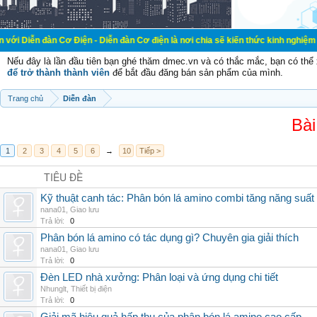
 Cơ Điện - Diễn đàn Cơ điện là nơi chia sẽ kiến thức kinh nghiệm trong lãnh vự
Nếu đây là lần đầu tiên bạn ghé thăm dmec.vn và có thắc mắc, bạn có th
để trở thành thành viên
để bắt đầu đăng bán sản phẩm của mình.
Trang chủ
Diễn đàn
Bài
1
2
3
4
5
6
→
10
Tiếp >
TIÊU ĐỀ
Kỹ thuật canh tác: Phân bón lá amino combi tăng năng suất
nana01
,
Giao lưu
Trả lời:
0
Phân bón lá amino có tác dụng gì? Chuyên gia giải thích
nana01
,
Giao lưu
Trả lời:
0
Đèn LED nhà xưởng: Phân loại và ứng dụng chi tiết
Nhunglt
,
Thiết bị điện
Trả lời:
0