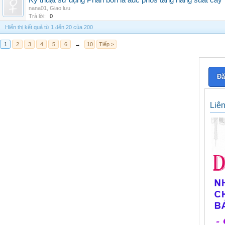
Kỹ thuật sử dụng Phân bón lá adc phos tăng năng suất cây
nana01
,
Giao lưu
Trả lời:
0
Hiển thị kết quả từ 1 đến 20 của 200
1
2
3
4
5
6
→
10
Tiếp >
Đă
Liê