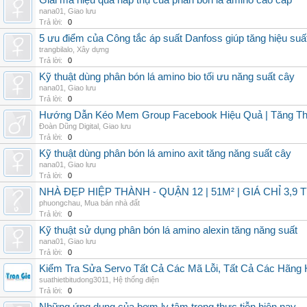
Giải mã hiệu quả hấp thụ của phân bón lá amino cao cấp
nana01
,
Giao lưu
Trả lời:
0
5 ưu điểm của Công tắc áp suất Danfoss giúp tăng hiệu suấ
trangbilalo
,
Xây dựng
Trả lời:
0
Kỹ thuật dùng phân bón lá amino bio tối ưu năng suất cây
nana01
,
Giao lưu
Trả lời:
0
Hướng Dẫn Kéo Mem Group Facebook Hiệu Quả | Tăng Th
Đoàn Dũng Digital
,
Giao lưu
Trả lời:
0
Kỹ thuật dùng phân bón lá amino axit tăng năng suất cây
nana01
,
Giao lưu
Trả lời:
0
NHÀ ĐẸP HIỆP THÀNH - QUẬN 12 | 51M² | GIÁ CHỈ 3,9 
phuongchau
,
Mua bán nhà đất
Trả lời:
0
Kỹ thuật sử dụng phân bón lá amino alexin tăng năng suất
nana01
,
Giao lưu
Trả lời:
0
Kiểm Tra Sửa Servo Tất Cả Các Mã Lỗi, Tất Cả Các Hãng 
suathietbitudong3011
,
Hệ thống điện
Trả lời:
0