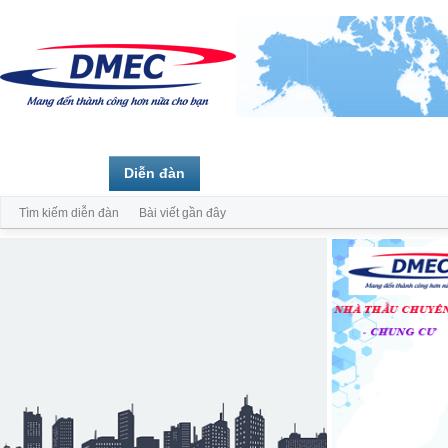
Trang chủ
Diễn đàn
Thành viên
Tìm kiếm diễn đàn
Bài viết gần đây