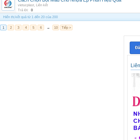
Cách Chọn Bột Màu Cho Nhựa Ép Phun Hiệu Quả
vietucplast
,
Liên kết
Trả lời:
0
Hiển thị kết quả từ 1 đến 20 của 200
1
2
3
4
5
6
→
10
Tiếp >
Đă
Liê