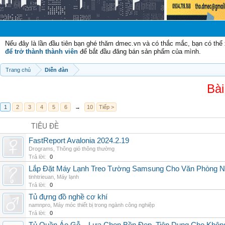
Chào mừng 
Nếu đây là lần đầu tiên bạn ghé thăm dmec.vn và có thắc mắc, bạn có th
để trở thành thành viên
để bắt đầu đăng bán sản phẩm của mình.
Trang chủ
Diễn đàn
Bài
1
2
3
4
5
6
→
10
Tiếp >
TIÊU ĐỀ
FastReport Avalonia 2024.2.19
Drograms
,
Thông gió thông thường
Trả lời:
0
Lắp Đặt Máy Lạnh Treo Tường Samsung Cho Văn Phòng 
tinhtrieuan
,
Máy lạnh
Trả lời:
0
Tủ đựng đồ nghề cơ khí
namnpro
,
Máy móc thiết bị trong ngành công nghiệp
Trả lời:
0