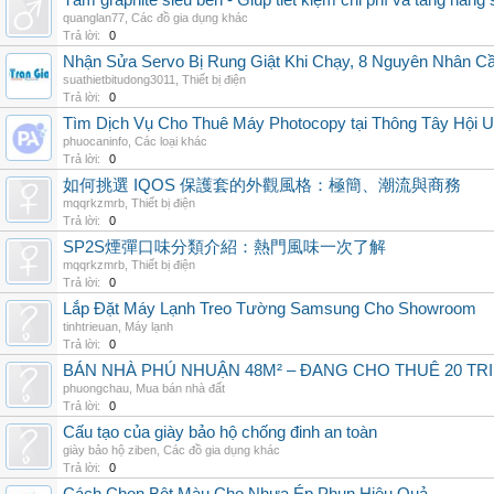
Tấm graphite siêu bền - Giúp tiết kiệm chi phí và tăng năng 
quanglan77
,
Các đồ gia dụng khác
Trả lời:
0
Nhận Sửa Servo Bị Rung Giật Khi Chạy, 8 Nguyên Nhân C
suathietbitudong3011
,
Thiết bị điện
Trả lời:
0
Tìm Dịch Vụ Cho Thuê Máy Photocopy tại Thông Tây Hội U
phuocaninfo
,
Các loại khác
Trả lời:
0
如何挑選 IQOS 保護套的外觀風格：極簡、潮流與商務
mqqrkzmrb
,
Thiết bị điện
Trả lời:
0
SP2S煙彈口味分類介紹：熱門風味一次了解
mqqrkzmrb
,
Thiết bị điện
Trả lời:
0
Lắp Đặt Máy Lạnh Treo Tường Samsung Cho Showroom
tinhtrieuan
,
Máy lạnh
Trả lời:
0
BÁN NHÀ PHÚ NHUẬN 48M² – ĐANG CHO THUÊ 20 TRIỆ
phuongchau
,
Mua bán nhà đất
Trả lời:
0
Cấu tạo của giày bảo hộ chống đinh an toàn
giày bảo hộ ziben
,
Các đồ gia dụng khác
Trả lời:
0