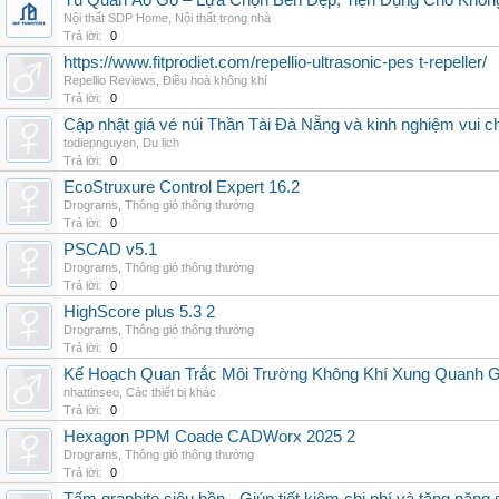
Tủ Quần Áo Gỗ – Lựa Chọn Bền Đẹp, Tiện Dụng Cho Khôn
Nội thất SDP Home
,
Nội thất trong nhà
Trả lời:
0
https://www.fitprodiet.com/repellio-ultrasonic-pes t-repeller/
Repellio Reviews
,
Điều hoà không khí
Trả lời:
0
Cập nhật giá vé núi Thần Tài Đà Nẵng và kinh nghiệm vui c
todiepnguyen
,
Du lịch
Trả lời:
0
EcoStruxure Control Expert 16.2
Drograms
,
Thông gió thông thường
Trả lời:
0
PSCAD v5.1
Drograms
,
Thông gió thông thường
Trả lời:
0
HighScore plus 5.3 2
Drograms
,
Thông gió thông thường
Trả lời:
0
Kế Hoạch Quan Trắc Môi Trường Không Khí Xung Quanh
nhattinseo
,
Các thiết bị khác
Trả lời:
0
Hexagon PPM Coade CADWorx 2025 2
Drograms
,
Thông gió thông thường
Trả lời:
0