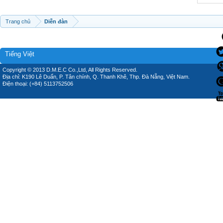
Trang chủ
Diễn đàn
Tiếng Việt
Copyright © 2013 D.M.E.C Co.,Ltd, All Rights Reserved.
Địa chỉ: K190 Lê Duẩn, P. Tân chính, Q. Thanh Khê, Thp. Đà Nẵng, Việt Nam.
Điện thoại: (+84) 5113752506