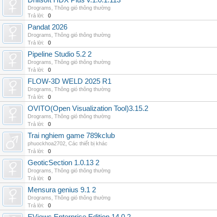
Drillsoft HDX Plus v.1.0.1.113
Drograms
,
Thông gió thông thường
Trả lời:
0
Pandat 2026
Drograms
,
Thông gió thông thường
Trả lời:
0
Pipeline Studio 5.2 2
Drograms
,
Thông gió thông thường
Trả lời:
0
FLOW-3D WELD 2025 R1
Drograms
,
Thông gió thông thường
Trả lời:
0
OVITO(Open Visualization Tool)3.15.2
Drograms
,
Thông gió thông thường
Trả lời:
0
Trai nghiem game 789kclub
phuockhoa2702
,
Các thiết bị khác
Trả lời:
0
GeoticSection 1.0.13 2
Drograms
,
Thông gió thông thường
Trả lời:
0
Mensura genius 9.1 2
Drograms
,
Thông gió thông thường
Trả lời:
0