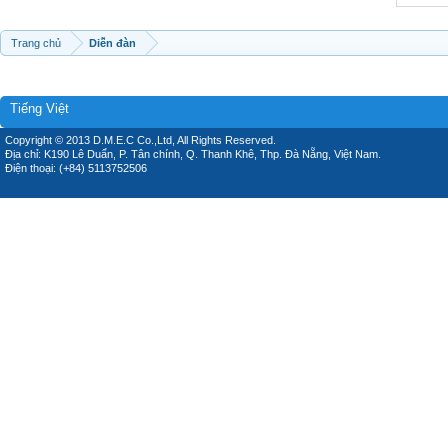
Trang chủ
Diễn đàn
Tiếng Việt
Copyright © 2013 D.M.E.C Co.,Ltd, All Rights Reserved.
Địa chỉ: K190 Lê Duẩn, P. Tân chính, Q. Thanh Khê, Thp. Đà Nẵng, Việt Nam.
Điện thoại: (+84) 5113752506