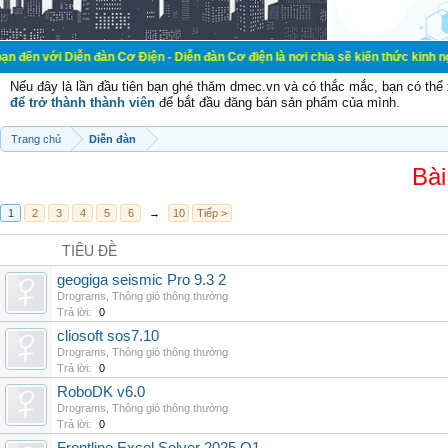
ễn đàn Cơ Điện - Diễn đàn Cơ điện là nơi chia sẽ kiến thức kinh nghiệm trong l
Nếu đây là lần đầu tiên bạn ghé thăm dmec.vn và có thắc mắc, bạn có th
để trở thành thành viên
để bắt đầu đăng bán sản phẩm của mình.
Trang chủ
Diễn đàn
Bài
1
2
3
4
5
6
→
10
Tiếp >
TIÊU ĐỀ
geogiga seismic Pro 9.3 2
Drograms
,
Thông gió thông thường
Trả lời:
0
cliosoft sos7.10
Drograms
,
Thông gió thông thường
Trả lời:
0
RoboDK v6.0
Drograms
,
Thông gió thông thường
Trả lời:
0