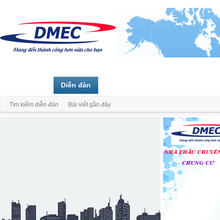
Trang chủ
Diễn đàn
Thành viên
Tìm kiếm diễn đàn
Bài viết gần đây