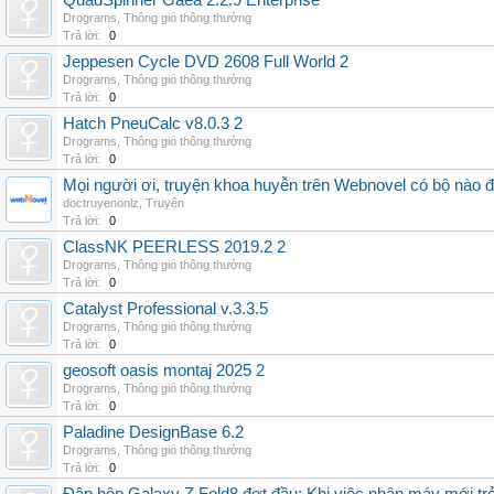
QuadSpinner Gaea 2.2.9 Enterprise
Drograms
,
Thông gió thông thường
Trả lời:
0
Jeppesen Cycle DVD 2608 Full World 2
Drograms
,
Thông gió thông thường
Trả lời:
0
Hatch PneuCalc v8.0.3 2
Drograms
,
Thông gió thông thường
Trả lời:
0
Mọi người ơi, truyện khoa huyễn trên Webnovel có bộ nào
doctruyenonlz
,
Truyện
Trả lời:
0
ClassNK PEERLESS 2019.2 2
Drograms
,
Thông gió thông thường
Trả lời:
0
Catalyst Professional v.3.3.5
Drograms
,
Thông gió thông thường
Trả lời:
0
geosoft oasis montaj 2025 2
Drograms
,
Thông gió thông thường
Trả lời:
0
Paladine DesignBase 6.2
Drograms
,
Thông gió thông thường
Trả lời:
0