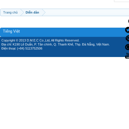
Trang chủ
Diễn đàn
Tiếng Việt
Copyright © 2013 D.M.E.C Co.,Ltd, All Rights Reserved.
Địa chỉ: K190 Lê Duẩn, P. Tân chính, Q. Thanh Khê, Thp. Đà Nẵng, Việt Nam.
Điện thoại: (+84) 5113752506