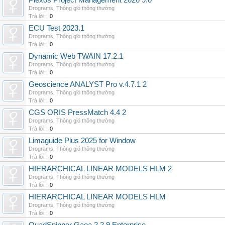
Plexos Project Management 2026 9.0
Drograms
,
Thông gió thông thường
Trả lời:
0
ECU Test 2023.1
Drograms
,
Thông gió thông thường
Trả lời:
0
Dynamic Web TWAIN 17.2.1
Drograms
,
Thông gió thông thường
Trả lời:
0
Geoscience ANALYST Pro v.4.7.1 2
Drograms
,
Thông gió thông thường
Trả lời:
0
CGS ORIS PressMatch 4.4 2
Drograms
,
Thông gió thông thường
Trả lời:
0
Limaguide Plus 2025 for Window
Drograms
,
Thông gió thông thường
Trả lời:
0
HIERARCHICAL LINEAR MODELS HLM 2
Drograms
,
Thông gió thông thường
Trả lời:
0
HIERARCHICAL LINEAR MODELS HLM
Drograms
,
Thông gió thông thường
Trả lời:
0