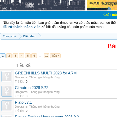
Chào mừng các bạn đế
Nếu đây là lần đầu tiên bạn ghé thăm dmec.vn và có thắc mắc, bạn có th
để trở thành thành viên
để bắt đầu đăng bán sản phẩm của mình.
Trang chủ
Diễn đàn
Bài
1
2
3
4
5
6
→
10
Tiếp >
TIÊU ĐỀ
GREENHILLS MULTI 2023 for ARM
Drograms
,
Thông gió thông thường
Trả lời:
0
Cimatron 2026 SP2
Drograms
,
Thông gió thông thường
Trả lời:
0
Plato v7.1
Drograms
,
Thông gió thông thường
Trả lời:
0