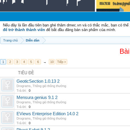
Nếu đây là lần đầu tiên bạn ghé thăm dmec.vn và có thắc mắc, bạn có th
để trở thành thành viên
để bắt đầu đăng bán sản phẩm của mình.
Trang chủ
Diễn đàn
Bài
1
2
3
4
5
6
→
10
Tiếp >
TIÊU ĐỀ
GeoticSection 1.0.13 2
Drograms
,
Thông gió thông thường
Trả lời:
0
Mensura genius 9.1 2
Drograms
,
Thông gió thông thường
Trả lời:
0
EViews Enterprise Edition 14.0 2
Drograms
,
Thông gió thông thường
Trả lời:
0