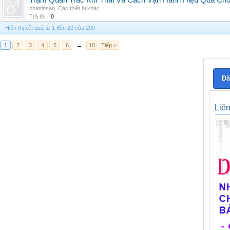
Trạm Quan Trắc Khí Thải Và Cách Vận Hành Hiệu Quả Ch
nhattinseo
,
Các thiết bị khác
Trả lời:
0
Hiển thị kết quả từ 1 đến 20 của 200
1
2
3
4
5
6
→
10
Tiếp >
Đă
Liê