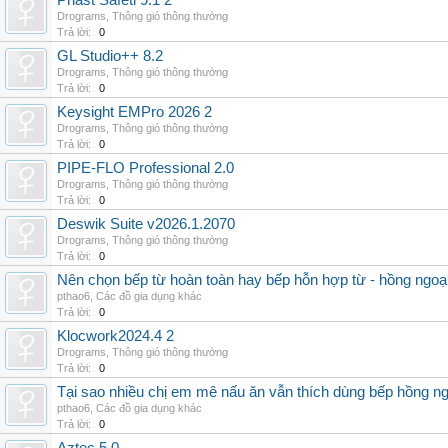
Phast Safeti 9.1 2
Drograms
,
Thông gió thông thường
Trả lời:
0
GL Studio++ 8.2
Drograms
,
Thông gió thông thường
Trả lời:
0
Keysight EMPro 2026 2
Drograms
,
Thông gió thông thường
Trả lời:
0
PIPE-FLO Professional 2.0
Drograms
,
Thông gió thông thường
Trả lời:
0
Deswik Suite v2026.1.2070
Drograms
,
Thông gió thông thường
Trả lời:
0
Nên chọn bếp từ hoàn toàn hay bếp hỗn hợp từ - hồng ngoại 
pthao6
,
Các đồ gia dụng khác
Trả lời:
0
Klocwork2024.4 2
Drograms
,
Thông gió thông thường
Trả lời:
0
Tại sao nhiều chị em mê nấu ăn vẫn thích dùng bếp hồng n
pthao6
,
Các đồ gia dụng khác
Trả lời:
0