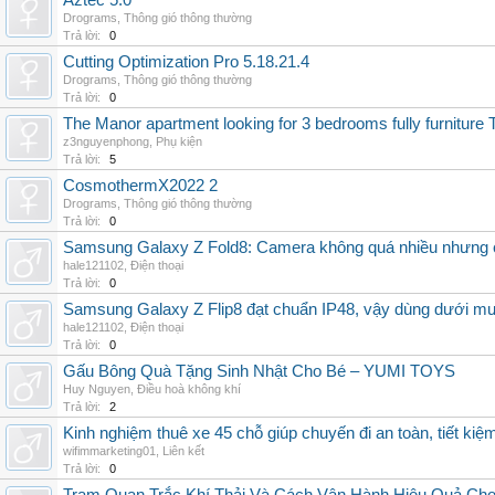
Aztec 5.0
Drograms
,
Thông gió thông thường
Trả lời:
0
Cutting Optimization Pro 5.18.21.4
Drograms
,
Thông gió thông thường
Trả lời:
0
The Manor apartment looking for 3 bedrooms fully furnitur
z3nguyenphong
,
Phụ kiện
Trả lời:
5
CosmothermX2022 2
Drograms
,
Thông gió thông thường
Trả lời:
0
Samsung Galaxy Z Fold8: Camera không quá nhiều nhưng 
hale121102
,
Điện thoại
Trả lời:
0
Samsung Galaxy Z Flip8 đạt chuẩn IP48, vậy dùng dưới m
hale121102
,
Điện thoại
Trả lời:
0
Gấu Bông Quà Tặng Sinh Nhật Cho Bé – YUMI TOYS
Huy Nguyen
,
Điều hoà không khí
Trả lời:
2
Kinh nghiệm thuê xe 45 chỗ giúp chuyến đi an toàn, tiết kiệ
wifimmarketing01
,
Liên kết
Trả lời:
0