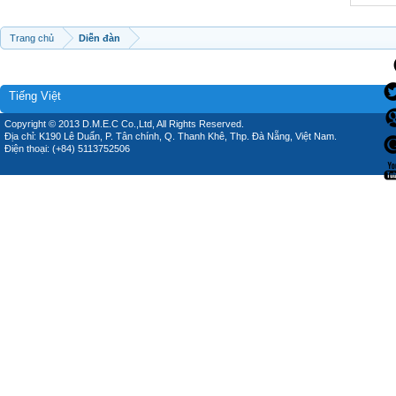
Trang chủ
Diễn đàn
Tiếng Việt
Copyright © 2013 D.M.E.C Co.,Ltd, All Rights Reserved.
Địa chỉ: K190 Lê Duẩn, P. Tân chính, Q. Thanh Khê, Thp. Đà Nẵng, Việt Nam.
Điện thoại: (+84) 5113752506