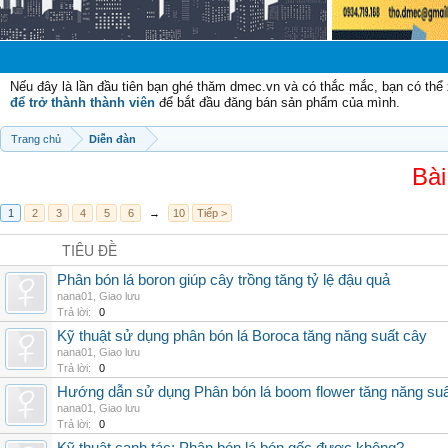
Chào mừn
Nếu đây là lần đầu tiên bạn ghé thăm dmec.vn và có thắc mắc, bạn có th
để trở thành thành viên
để bắt đầu đăng bán sản phẩm của mình.
Trang chủ
Diễn đàn
Bài
1
2
3
4
5
6
→
10
Tiếp >
TIÊU ĐỀ
Phân bón lá boron giúp cây trồng tăng tỷ lệ đậu quả
nana01
,
Giao lưu
Trả lời:
0
Kỹ thuật sử dụng phân bón lá Boroca tăng năng suất cây
nana01
,
Giao lưu
Trả lời:
0
Hướng dẫn sử dụng Phân bón lá boom flower tăng năng suấ
nana01
,
Giao lưu
Trả lời:
0