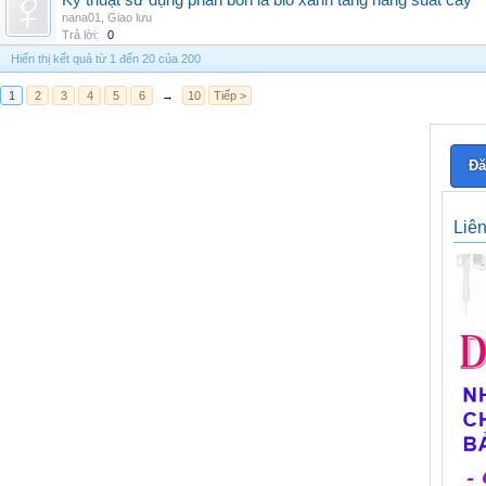
Kỹ thuật sử dụng phân bón lá bio xanh tăng năng suất cây
nana01
,
Giao lưu
Trả lời:
0
Hiển thị kết quả từ 1 đến 20 của 200
1
2
3
4
5
6
→
10
Tiếp >
Đă
Liê