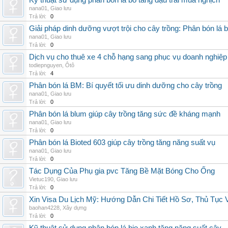
Kỹ thuật sử dụng phân bón lá bo tăng đậu trái mùa nghịch
nana01
,
Giao lưu
Trả lời:
0
Giải pháp dinh dưỡng vượt trội cho cây trồng: Phân bón lá 
nana01
,
Giao lưu
Trả lời:
0
Dịch vụ cho thuê xe 4 chỗ hạng sang phục vụ doanh nghiệ
todiepnguyen
,
Ôtô
Trả lời:
4
Phân bón lá BM: Bí quyết tối ưu dinh dưỡng cho cây trồng
nana01
,
Giao lưu
Trả lời:
0
Phân bón lá blum giúp cây trồng tăng sức đề kháng mạnh
nana01
,
Giao lưu
Trả lời:
0
Phân bón lá Bioted 603 giúp cây trồng tăng năng suất vụ
nana01
,
Giao lưu
Trả lời:
0
Tác Dụng Của Phụ gia pvc Tăng Bề Mặt Bóng Cho Ống
Vietuc190
,
Giao lưu
Trả lời:
0
Xin Visa Du Lịch Mỹ: Hướng Dẫn Chi Tiết Hồ Sơ, Thủ Tục
baohan4228
,
Xây dựng
Trả lời:
0