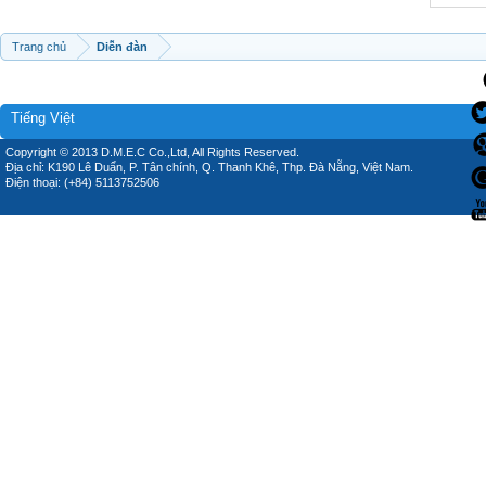
Trang chủ
Diễn đàn
Tiếng Việt
Copyright © 2013 D.M.E.C Co.,Ltd, All Rights Reserved.
Địa chỉ: K190 Lê Duẩn, P. Tân chính, Q. Thanh Khê, Thp. Đà Nẵng, Việt Nam.
Điện thoại: (+84) 5113752506