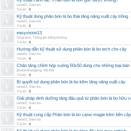
Kỹ thuật canh tác: Phân bón lá bón gốc được không?
nana01
,
Giao lưu
Trả lời:
0
Kỹ thuật dùng phân bón lá bo thái tăng năng suất cây trồng
nana01
,
Giao lưu
Trả lời:
0
easyvision13
Drograms
,
Thông gió thông thường
Trả lời:
0
Hướng dẫn kỹ thuật sử dụng phân bón lá bo tech cho cây
nana01
,
Giao lưu
Trả lời:
0
Chân tăng chỉnh hộp vuông 50x50 dùng cho những loại bàn
phukienthanglong
,
Nội thất
Trả lời:
0
Bí quyết sử dụng phân bón lá bo kẽm tăng năng suất cây
nana01
,
Giao lưu
Trả lời:
0
Giải pháp dinh dưỡng tăng đậu quả từ phân bón lá bo hữu 
nana01
,
Giao lưu
Trả lời:
0
Kỹ thuật cung cấp Phân bón lá bo canxi magie kẽm bền cây
nana01
,
Giao lưu
Trả lời:
0