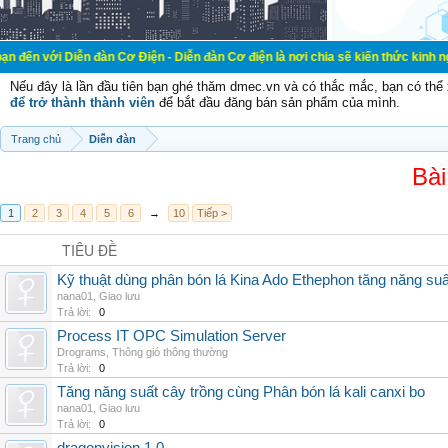
ễn đàn Cơ Điện - Diễn đàn Cơ điện là nơi chia sẽ kiến thức kinh nghiệm trong l
Nếu đây là lần đầu tiên bạn ghé thăm dmec.vn và có thắc mắc, bạn có th
để trở thành thành viên
để bắt đầu đăng bán sản phẩm của mình.
Trang chủ
Diễn đàn
Bài
1
2
3
4
5
6
→
10
Tiếp >
TIÊU ĐỀ
Kỹ thuật dùng phân bón lá Kina Ado Ethephon tăng năng suấ
nana01
,
Giao lưu
Trả lời:
0
Process IT OPC Simulation Server
Drograms
,
Thông gió thông thường
Trả lời:
0
Tăng năng suất cây trồng cùng Phân bón lá kali canxi bo
nana01
,
Giao lưu
Trả lời:
0