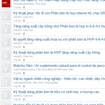
Bọc Da Taplo Ô Tô: Giải Pháp Nâng Cấp Nội Thất Sang Trọ
1cargaragethuduc
,
Phụ tùng
Trả lời:
0
Kỹ thuật phục hồi rễ với Phân bón lá hvp vitamin b1 chai 10
nana01
,
Giao lưu
Trả lời:
0
Tăng năng suất cây trồng nhờ Phân bón lá hvp tn 6-6-4 k h
nana01
,
Giao lưu
Trả lời:
0
Bí quyết tăng năng suất mùa vụ với phân bón lá HVP 6-6-4 
nana01
,
Giao lưu
Trả lời:
0
Kỹ thuật dùng phân bón lá HVP tăng năng suất cây trồng
nana01
,
Giao lưu
Trả lời:
0
Matcha Slim: Un suplemento natural para el control de peso
matchaslimcompra
,
Các hoạt động dự kiến thực hiện
Trả lời:
0
Vật tư ngành nhiệt công nghiệp – Điện trở, can nhiệt, dây ch
vattunganhnhiet
,
Máy móc công nghiệp
Trả lời:
0
Kỹ thuật dùng phân bón lá hữu cơ sinh học vi lượng cao
nana01
,
Giao lưu
Trả lời:
0