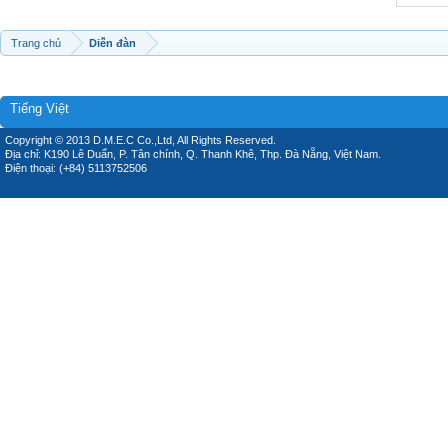
Trang chủ
Diễn đàn
Tiếng Việt
Copyright © 2013 D.M.E.C Co.,Ltd, All Rights Reserved.
Địa chỉ: K190 Lê Duẩn, P. Tân chính, Q. Thanh Khê, Thp. Đà Nẵng, Việt Nam.
Điện thoại: (+84) 5113752506