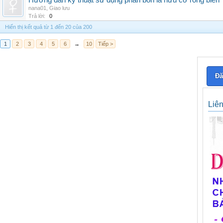
Hướng dẫn kỹ thuật sử dụng phân bón lá hữu cơ rong biển
nana01
,
Giao lưu
Trả lời:
0
Hiển thị kết quả từ 1 đến 20 của 200
1
2
3
4
5
6
→
10
Tiếp >
Đă
Liê