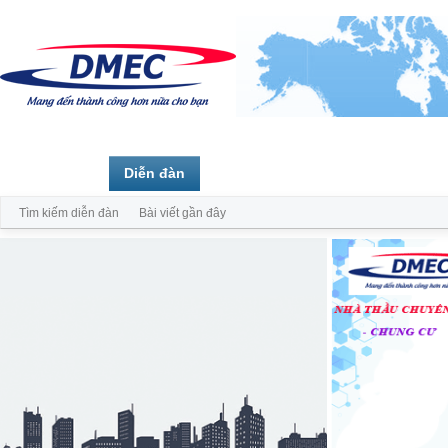
Trang chủ
Diễn đàn
Thành viên
Tìm kiếm diễn đàn
Bài viết gần đây