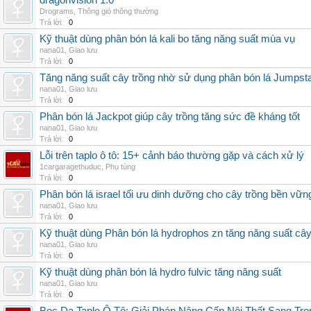
dragonvision 1.0
Drograms
,
Thông gió thông thường
Trả lời:
0
Kỹ thuật dùng phân bón lá kali bo tăng năng suất mùa vụ
nana01
,
Giao lưu
Trả lời:
0
Tăng năng suất cây trồng nhờ sử dụng phân bón lá Jumpsta
nana01
,
Giao lưu
Trả lời:
0
Phân bón lá Jackpot giúp cây trồng tăng sức đề kháng tốt
nana01
,
Giao lưu
Trả lời:
0
Lỗi trên taplo ô tô: 15+ cảnh báo thường gặp và cách xử lý
1cargaragethuduc
,
Phụ tùng
Trả lời:
0
Phân bón lá israel tối ưu dinh dưỡng cho cây trồng bền vữn
nana01
,
Giao lưu
Trả lời:
0
Kỹ thuật dùng Phân bón lá hydrophos zn tăng năng suất câ
nana01
,
Giao lưu
Trả lời:
0
Kỹ thuật dùng phân bón lá hydro fulvic tăng năng suất
nana01
,
Giao lưu
Trả lời:
0