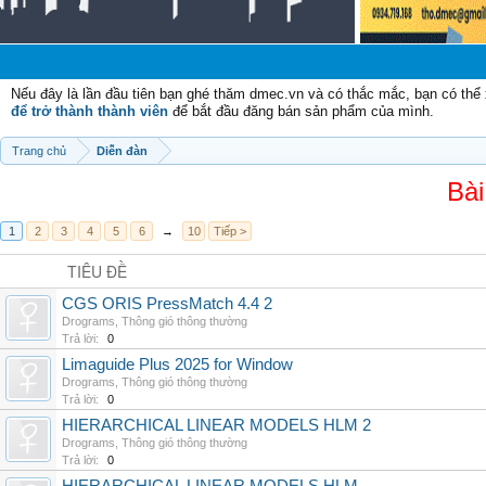
Nếu đây là lần đầu tiên bạn ghé thăm dmec.vn và có thắc mắc, bạn có th
để trở thành thành viên
để bắt đầu đăng bán sản phẩm của mình.
Trang chủ
Diễn đàn
Bài
1
2
3
4
5
6
→
10
Tiếp >
TIÊU ĐỀ
CGS ORIS PressMatch 4.4 2
Drograms
,
Thông gió thông thường
Trả lời:
0
Limaguide Plus 2025 for Window
Drograms
,
Thông gió thông thường
Trả lời:
0
HIERARCHICAL LINEAR MODELS HLM 2
Drograms
,
Thông gió thông thường
Trả lời:
0