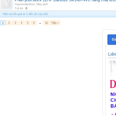
Phân phối block 12HP Danfoss SM148T4VC hàng chất lượng,
maynendanfoss
,
Máy lạnh
Trả lời:
0
Hiển thị kết quả từ 1 đến 20 của 200
1
2
3
4
5
6
→
10
Tiếp >
Đă
Liê