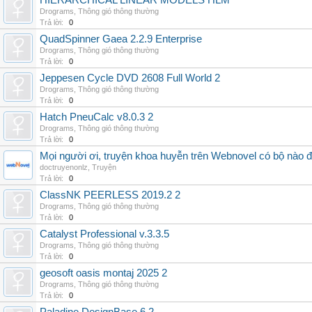
HIERARCHICAL LINEAR MODELS HLM
Drograms
,
Thông gió thông thường
Trả lời:
0
QuadSpinner Gaea 2.2.9 Enterprise
Drograms
,
Thông gió thông thường
Trả lời:
0
Jeppesen Cycle DVD 2608 Full World 2
Drograms
,
Thông gió thông thường
Trả lời:
0
Hatch PneuCalc v8.0.3 2
Drograms
,
Thông gió thông thường
Trả lời:
0
Mọi người ơi, truyện khoa huyễn trên Webnovel có bộ nào
doctruyenonlz
,
Truyện
Trả lời:
0
ClassNK PEERLESS 2019.2 2
Drograms
,
Thông gió thông thường
Trả lời:
0
Catalyst Professional v.3.3.5
Drograms
,
Thông gió thông thường
Trả lời:
0
geosoft oasis montaj 2025 2
Drograms
,
Thông gió thông thường
Trả lời:
0