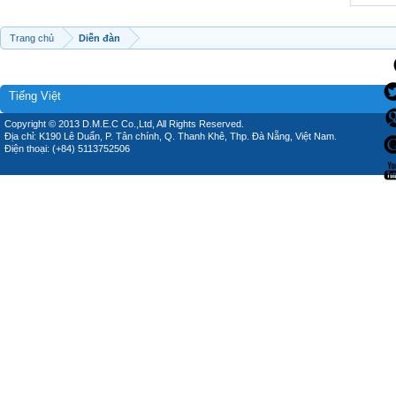
Trang chủ
Diễn đàn
Tiếng Việt
Copyright © 2013 D.M.E.C Co.,Ltd, All Rights Reserved.
Địa chỉ: K190 Lê Duẩn, P. Tân chính, Q. Thanh Khê, Thp. Đà Nẵng, Việt Nam.
Điện thoại: (+84) 5113752506