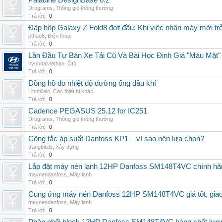
Paladine DesignBase 6.2
Drograms
,
Thông gió thông thường
Trả lời:
0
Đập hộp Galaxy Z Fold8 đợt đầu: Khi việc nhận máy mới tr
pthao6
,
Điện thoại
Trả lời:
0
Lần Đầu Tự Bán Xe Tải Cũ Và Bài Học Định Giá "Máu Mặt"
hyundaiviethan
,
Ôtô
Trả lời:
0
Đồng hồ đo nhiệt độ đường ống dầu khí
Linhbilalo
,
Các thiết bị khác
Trả lời:
0
Cadence PEGASUS 25.12 for IC251
Drograms
,
Thông gió thông thường
Trả lời:
0
Công tắc áp suất Danfoss KP1 – vì sao nên lựa chọn?
trangbilalo
,
Xây dựng
Trả lời:
0
Lắp đặt máy nén lạnh 12HP Danfoss SM148T4VC chính hãng, 
maynendanfoss
,
Máy lạnh
Trả lời:
0
Cung ứng máy nén Danfoss 12HP SM148T4VC giá tốt, giao h
maynendanfoss
,
Máy lạnh
Trả lời:
0