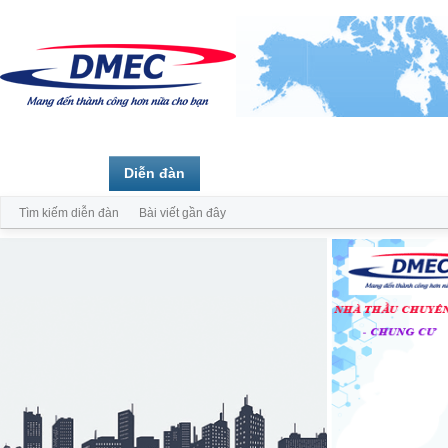
Trang chủ
Diễn đàn
Thành viên
Tìm kiếm diễn đàn
Bài viết gần đây