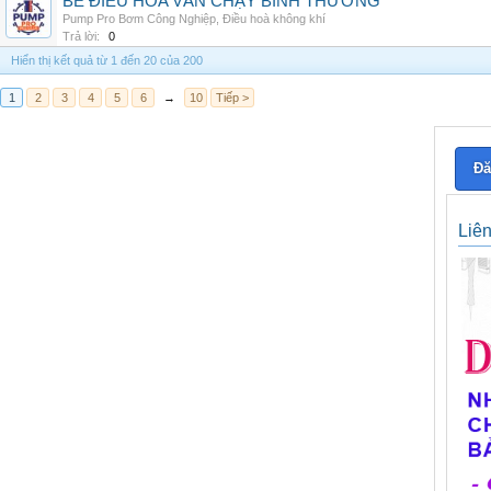
BỂ ĐIỀU HÒA VẪN CHẠY BÌNH THƯỜNG
Pump Pro Bơm Công Nghiệp
,
Điều hoà không khí
Trả lời:
0
Hiển thị kết quả từ 1 đến 20 của 200
1
2
3
4
5
6
→
10
Tiếp >
Đă
Liê