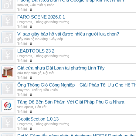
Huong Dan Xoa Danh Gia Google Map Khi Viet Nham
seoviet
,
Các thiết bị khác
Trả lời:
0
FARO SCENE 2026.0.1
Drograms
,
Thông gió thông thường
Trả lời:
0
Vì sao giày bảo hộ vải được nhiều người lựa chọn?
giày bảo hộ lao động
,
Giày dép
Trả lời:
0
LEADTOOLS 23 2
Drograms
,
Thông gió thông thường
Trả lời:
0
Giá cửa nhựa Đài Loan tại phường Linh Tây
cửa thép vân gỗ
,
Nội thất
Trả lời:
0
Ống Thông Gió Công Nghiệp – Giải Pháp Tối Ưu Cho Hệ 
maytron
,
Thiết bị điều khiển
Trả lời:
0
Tăng Độ Bền Sản Phẩm Với Giải Pháp Phụ Gia Nhựa
vietucplast
,
Liên kết
Trả lời:
0
GeoticSection 1.0.13
Drograms
,
Thông gió thông thường
Trả lời:
0