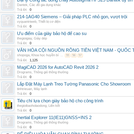
Đại lý Công tắc dòng chảy Autosigma HFS25 Dantek uy tín 
Dantek
,
Các đồ gia dụng khác
Trả lời:
0
214-1AG40 Siemens – Giải pháp PLC nhỏ gọn, vượt trội
vyquantriweb
,
Thiết bị cơ điện
Trả lời:
0
Ưu điểm của giày bảo hộ đế cao su
thegioigiay
,
Giày dép
Trả lời:
0
VĂN HÓA CỘI NGUỒN RỒNG TIÊN VIỆT NAM - QUỐ
shopoga
,
Khoa học huyền bí
...
55
56
57
Trả lời:
1,125
MagiCAD 2026 for AutoCAD Revit 2026 2
Drograms
,
Thông gió thông thường
Trả lời:
0
Lắp Đặt Máy Lạnh Treo Tường Panasonic Cho Showroom
tinhtrieuan
,
Máy lạnh
Trả lời:
0
Tiêu chí lựa chọn giày bảo hộ cho công trình
thegioibaoholaodong
,
Liên kết
Trả lời:
0
Inertial Explorer 11(IE11)GNSS+INS 2
Drograms
,
Thông gió thông thường
Trả lời:
0