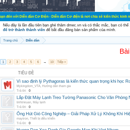
ễn đàn Cơ Điện - Diễn đàn Cơ điện là nơi chia sẽ kiến thức kinh nghiệm trong 
Nếu đây là lần đầu tiên bạn ghé thăm dmec.vn và có thắc mắc, bạn có th
để trở thành thành viên
để bắt đầu đăng bán sản phẩm của mình.
Trang chủ
Diễn đàn
Bài
1
2
3
4
5
6
→
10
Tiếp >
TIÊU ĐỀ
Vì sao định lý Pythagoras là kiến thức quan trọng khi học R
Mykingdom_VTA
,
Hướng dẫn tham gia
Trả lời:
0
Lắp Đặt Máy Lạnh Treo Tường Panasonic Cho Văn Phòng 
tinhtrieuan
,
Máy lạnh
Trả lời:
0
Ống Hút Gió Công Nghiệp – Giải Pháp Xử Lý Không Khí H
maytron
,
Thiết bị điều khiển
Trả lời:
0