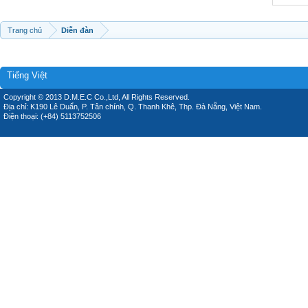
Trang chủ
Diễn đàn
Tiếng Việt
Copyright © 2013 D.M.E.C Co.,Ltd, All Rights Reserved.
Địa chỉ: K190 Lê Duẩn, P. Tân chính, Q. Thanh Khê, Thp. Đà Nẵng, Việt Nam.
Điện thoại: (+84) 5113752506