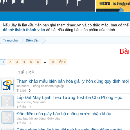
Ch
Nếu đây là lần đầu tiên bạn ghé thăm dmec.vn và có thắc mắc, bạn có th
để trở thành thành viên
để bắt đầu đăng bán sản phẩm của mình.
Trang chủ
Diễn đàn
Bài
1
2
3
4
5
6
→
10
Tiếp >
TIÊU ĐỀ
Tham khảo mẫu biên bản hòa giải ly hôn đúng quy định mới
luatsuspt
,
Thông tin doanh nghiệp
Trả lời:
0
Lắp Đặt Máy Lạnh Treo Tường Toshiba Cho Phòng Học
tinhtrieuan
,
Máy lạnh
Trả lời:
0
Đặc điểm của giày bảo hộ chống nước nhập khẩu
giày bảo hộ lao động
,
Giày dép
Trả lời:
0