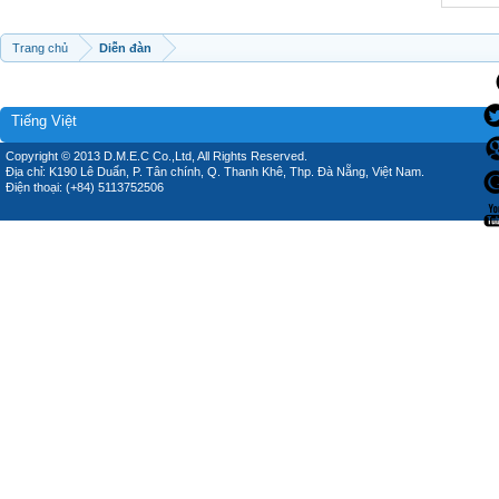
Trang chủ
Diễn đàn
Tiếng Việt
Copyright © 2013 D.M.E.C Co.,Ltd, All Rights Reserved.
Địa chỉ: K190 Lê Duẩn, P. Tân chính, Q. Thanh Khê, Thp. Đà Nẵng, Việt Nam.
Điện thoại: (+84) 5113752506