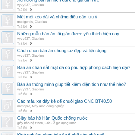
Xu hướng bàn ăn hiện đại cho gia đình trẻ
vyvy937
,
Giao lưu
Trả lời:
0
Mệt mỏi kéo dài và những điều cần lưu ý
muoigentis
,
Giao lưu
Trả lời:
0
Những mẫu bàn ăn tối giản được yêu thích hiện nay
vyvy937
,
Giao lưu
Trả lời:
0
Cách chọn bàn ăn chung cư đẹp và tiện dụng
vyvy937
,
Giao lưu
Trả lời:
0
Bàn ăn chân sắt mặt đá có phù hợp phong cách hiện đại?
vyvy937
,
Giao lưu
Trả lời:
0
Bàn ăn thông minh giúp tiết kiệm diện tích như thế nào?
vyvy937
,
Giao lưu
Trả lời:
0
Các mẫu xe đẩy kệ để chuôi giao CNC BT40,50
namnpro
,
Máy móc công nghiệp
Trả lời:
0
Giày bảo hộ Hàn Quốc chống nước
giày bảo hộ ziben
,
Các đồ gia dụng khác
Trả lời:
0