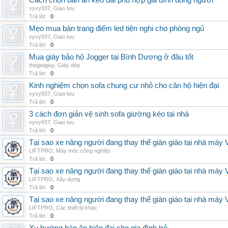
Cách chọn bàn ăn kéo dài phù hợp gia đình đông người
vyvy937
,
Giao lưu
Trả lời:
0
Mẹo mua bàn trang điểm led tiện nghi cho phòng ngủ
vyvy937
,
Giao lưu
Trả lời:
0
Mua giày bảo hộ Jogger tại Bình Dương ở đâu tốt
thegioigiay
,
Giày dép
Trả lời:
0
Kinh nghiệm chọn sofa chung cư nhỏ cho căn hộ hiện đại
vyvy937
,
Giao lưu
Trả lời:
0
3 cách đơn giản vệ sinh sofa giường kéo tại nhà
vyvy937
,
Giao lưu
Trả lời:
0
Tại sao xe nâng người đang thay thế giàn giáo tại nhà máy
LIFTPRO
,
Máy móc công nghiệp
Trả lời:
0
Tại sao xe nâng người đang thay thế giàn giáo tại nhà máy
LIFTPRO
,
Xây dựng
Trả lời:
0
Tại sao xe nâng người đang thay thế giàn giáo tại nhà máy
LIFTPRO
,
Các thiết bị khác
Trả lời:
0