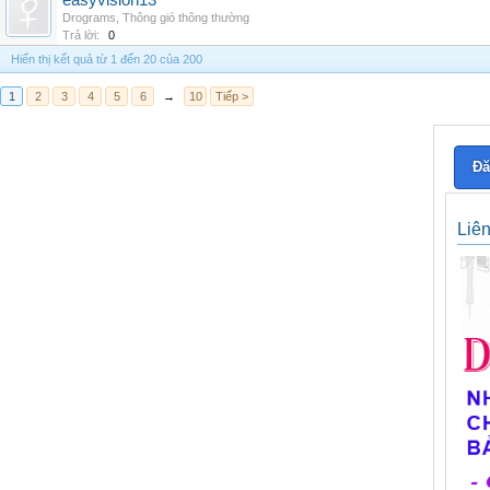
easyvision13
Drograms
,
Thông gió thông thường
Trả lời:
0
Hiển thị kết quả từ 1 đến 20 của 200
1
2
3
4
5
6
→
10
Tiếp >
Đă
Liê