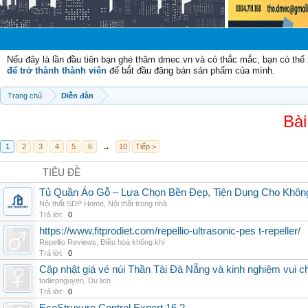
Chào mừn
Nếu đây là lần đầu tiên bạn ghé thăm dmec.vn và có thắc mắc, bạn có th
để trở thành thành viên
để bắt đầu đăng bán sản phẩm của mình.
Trang chủ
Diễn đàn
Bài
1
2
3
4
5
6
→
10
Tiếp >
TIÊU ĐỀ
Tủ Quần Áo Gỗ – Lựa Chọn Bền Đẹp, Tiện Dụng Cho Khôn
Nội thất SDP Home
,
Nội thất trong nhà
Trả lời:
0
https://www.fitprodiet.com/repellio-ultrasonic-pes t-repeller/
Repellio Reviews
,
Điều hoà không khí
Trả lời:
0
Cập nhật giá vé núi Thần Tài Đà Nẵng và kinh nghiệm vui c
todiepnguyen
,
Du lịch
Trả lời:
0