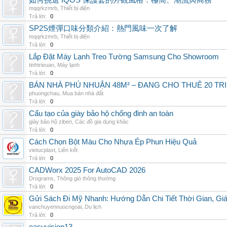
如何挑選 IQOS 保護套的外觀風格：極簡、潮流與商務
mqqrkzmrb
,
Thiết bị điện
Trả lời:
0
SP2S煙彈口味分類介紹：熱門風味一次了解
mqqrkzmrb
,
Thiết bị điện
Trả lời:
0
Lắp Đặt Máy Lạnh Treo Tường Samsung Cho Showroom
tinhtrieuan
,
Máy lạnh
Trả lời:
0
BÁN NHÀ PHÚ NHUẬN 48M² – ĐANG CHO THUÊ 20 TRIỆ
phuongchau
,
Mua bán nhà đất
Trả lời:
0
Cấu tạo của giày bảo hộ chống đinh an toàn
giày bảo hộ ziben
,
Các đồ gia dụng khác
Trả lời:
0
Cách Chọn Bột Màu Cho Nhựa Ép Phun Hiệu Quả
vietucplast
,
Liên kết
Trả lời:
0
CADWorx 2025 For AutoCAD 2026
Drograms
,
Thông gió thông thường
Trả lời:
0
Gửi Sách Đi Mỹ Nhanh: Hướng Dẫn Chi Tiết Thời Gian, G
vanchuyennuocngoai
,
Du lịch
Trả lời:
0