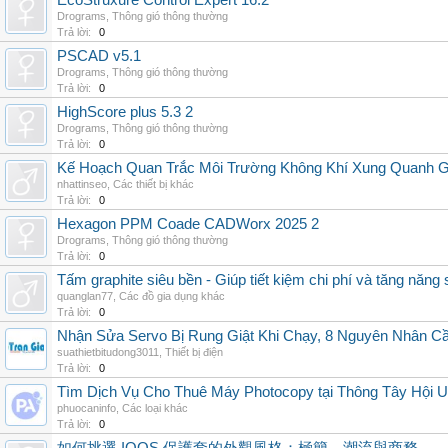
EcoStruxure Control Expert 16.2
Drograms
,
Thông gió thông thường
Trả lời:
0
PSCAD v5.1
Drograms
,
Thông gió thông thường
Trả lời:
0
HighScore plus 5.3 2
Drograms
,
Thông gió thông thường
Trả lời:
0
Kế Hoạch Quan Trắc Môi Trường Không Khí Xung Quanh
nhattinseo
,
Các thiết bị khác
Trả lời:
0
Hexagon PPM Coade CADWorx 2025 2
Drograms
,
Thông gió thông thường
Trả lời:
0
Tấm graphite siêu bền - Giúp tiết kiệm chi phí và tăng năng 
quanglan77
,
Các đồ gia dụng khác
Trả lời:
0
Nhận Sửa Servo Bị Rung Giật Khi Chạy, 8 Nguyên Nhân C
suathietbitudong3011
,
Thiết bị điện
Trả lời:
0
Tìm Dịch Vụ Cho Thuê Máy Photocopy tại Thông Tây Hội U
phuocaninfo
,
Các loại khác
Trả lời:
0