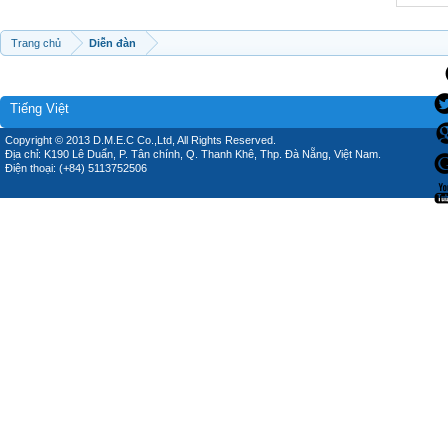
Trang chủ
Diễn đàn
Tiếng Việt
Copyright © 2013 D.M.E.C Co.,Ltd, All Rights Reserved.
Địa chỉ: K190 Lê Duẩn, P. Tân chính, Q. Thanh Khê, Thp. Đà Nẵng, Việt Nam.
Điện thoại: (+84) 5113752506