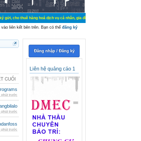
uê hàng hoá dịch vụ cá nhân, gia đình. Mua bán, ký gửi, cho thuê thiết bị hệ 
vào liên kết bên trên. Bạn có thể
đăng ký
Đăng nhập / Đăng ký
Liên hệ quảng cáo 1
ẾT CUỐI
rograms
 phút trước
rangbilalo
 phút trước
danfoss
 phút trước