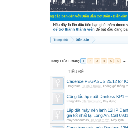
Chào mừng các bạn đến với Diễn đàn Cơ Điện - Diễn đàn Cơ điện là nơi
Nếu đây là lần đầu tiên bạn ghé thăm dmec.
để trở thành thành viên
để bắt đầu đăng bá
Trang chủ
Diễn đàn
Trang 1 của 10 trang
1
2
3
4
5
6
→
TIÊU ĐỀ
Cadence PEGASUS 25.12 for I
Drograms
,
11 phút trước
,
Thông gió thông 
Công tắc áp suất Danfoss KP1 –
trangbilalo
,
16 phút trước
,
Xây dựng
Lắp đặt máy nén lạnh 12HP Da
giá tốt nhất tại Long An. Call 09
maynendanfoss
,
18 phút trước
,
Máy lạnh
Cung ứng máy nén Danfoss 12H