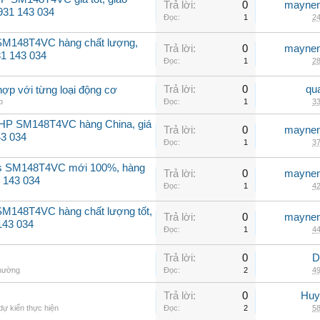
Trả lời:
0
maynen
0931 143 034
Đọc:
1
24
 SM148T4VC hàng chất lượng,
Trả lời:
0
maynen
31 143 034
Đọc:
1
28
Trả lời:
0
qu
hợp với từng loại động cơ
p
Đọc:
1
33
2HP SM148T4VC hàng China, giá
Trả lời:
0
maynen
43 034
Đọc:
1
37
ss SM148T4VC mới 100%, hàng
Trả lời:
0
maynen
 143 034
Đọc:
1
42
SM148T4VC hàng chất lượng tốt,
Trả lời:
0
maynen
143 034
Đọc:
1
44
Trả lời:
0
D
thường
Đọc:
2
49
Trả lời:
0
Huy
dự kiến thực hiện
Đọc:
2
58