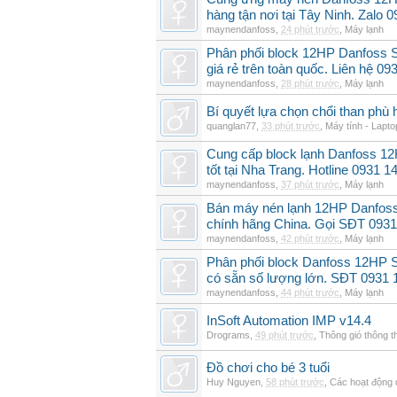
hàng tận nơi tại Tây Ninh. Zalo 
maynendanfoss
,
24 phút trước
,
Máy lạnh
Phân phối block 12HP Danfoss
giá rẻ trên toàn quốc. Liên hệ 09
maynendanfoss
,
28 phút trước
,
Máy lạnh
Bí quyết lựa chọn chổi than phù 
quanglan77
,
33 phút trước
,
Máy tính - Lapto
Cung cấp block lạnh Danfoss 1
tốt tại Nha Trang. Hotline 0931 1
maynendanfoss
,
37 phút trước
,
Máy lạnh
Bán máy nén lạnh 12HP Danfo
chính hãng China. Gọi SĐT 0931
maynendanfoss
,
42 phút trước
,
Máy lạnh
Phân phối block Danfoss 12HP 
có sẵn số lượng lớn. SĐT 0931 
maynendanfoss
,
44 phút trước
,
Máy lạnh
InSoft Automation IMP v14.4
Drograms
,
49 phút trước
,
Thông gió thông 
Đồ chơi cho bé 3 tuổi
Huy Nguyen
,
58 phút trước
,
Các hoạt động 