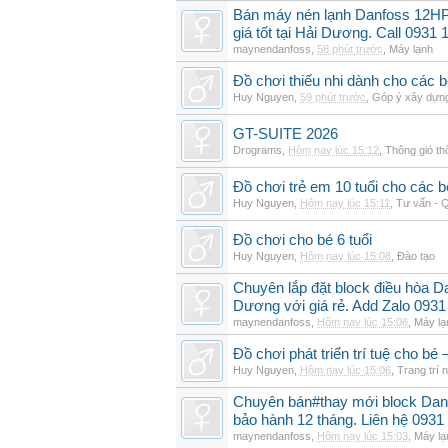
Bán máy nén lạnh Danfoss 12H
giá tốt tại Hải Dương. Call 0931 
maynendanfoss
,
58 phút trước
,
Máy lạnh
Đồ chơi thiếu nhi dành cho các bé 
Huy Nguyen
,
59 phút trước
,
Góp ý xây dựn
GT-SUITE 2026
Drograms
,
Hôm nay lúc 15:12
,
Thông gió t
Đồ chơi trẻ em 10 tuổi cho các
Huy Nguyen
,
Hôm nay lúc 15:11
,
Tư vấn - Q
Đồ chơi cho bé 6 tuổi
Huy Nguyen
,
Hôm nay lúc 15:08
,
Đào tạo
Chuyên lắp đặt block điều hòa 
Dương với giá rẻ. Add Zalo 0931
maynendanfoss
,
Hôm nay lúc 15:06
,
Máy lạ
Đồ chơi phát triển trí tuệ cho 
Huy Nguyen
,
Hôm nay lúc 15:06
,
Trang trí n
Chuyên bán#thay mới block Da
bảo hành 12 tháng. Liên hệ 0931
maynendanfoss
,
Hôm nay lúc 15:03
,
Máy lạ