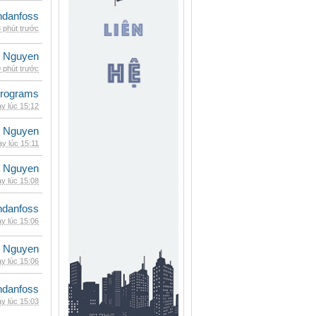
danfoss
 phút trước
 Nguyen
 phút trước
rograms
y lúc 15:12
 Nguyen
y lúc 15:11
 Nguyen
y lúc 15:08
danfoss
y lúc 15:06
 Nguyen
y lúc 15:06
danfoss
y lúc 15:03