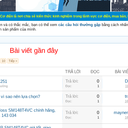
 chia sẽ kiến thức kinh nghiệm trong lãnh vực cơ điện, mua bán, ký gửi, cho th
vn và có thắc mắc, bạn có thể xem
các câu hỏi thường gặp
bằng cách nhấn 
n sản phẩm của mình.
Bài viết gần đây
10
Tiếp >
TRẢ LỜI
ĐỌC
BÀI VI
Trả lời:
0
D
C251
thường
Đọc:
1
11
Trả lời:
0
t
 vì sao nên lựa chọn?
Đọc:
1
16
nfoss SM148T4VC chính hãng,
Trả lời:
0
maynen
31 143 034
Đọc:
1
18
P SM148T4VC giá tốt, giao