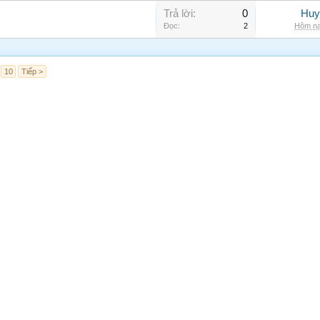
Trả lời:
0
Huy
Đọc:
2
Hôm na
10
Tiếp >