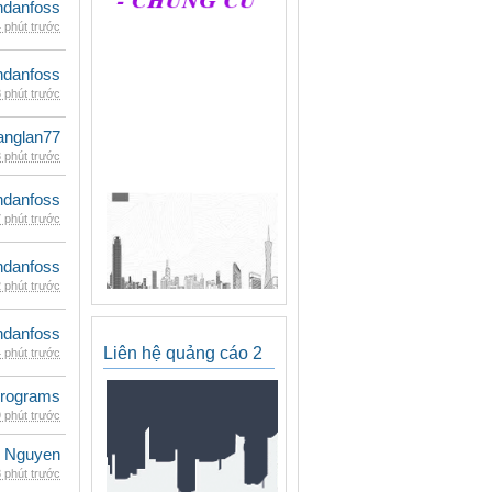
danfoss
 phút trước
danfoss
 phút trước
anglan77
 phút trước
danfoss
 phút trước
danfoss
 phút trước
danfoss
Liên hệ quảng cáo 2
 phút trước
rograms
 phút trước
 Nguyen
 phút trước