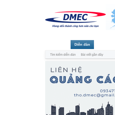
Trang chủ
Diễn đàn
Thành vi
Tìm kiếm diễn đàn
Bài viết gần đây