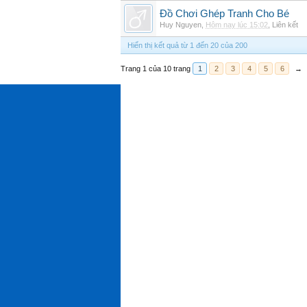
Đồ Chơi Ghép Tranh Cho Bé
Huy Nguyen
,
Hôm nay lúc 15:02
,
Liên kết
Hiển thị kết quả từ 1 đến 20 của 200
Trang 1 của 10 trang
1
2
3
4
5
6
→