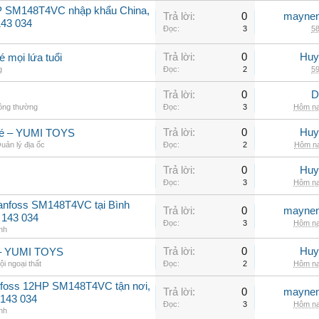
P SM148T4VC nhập khẩu China,
Trả lời:
0
maynen
143 034
Đọc:
3
58
Trả lời:
0
Huy
mọi lứa tuổi
g
Đọc:
2
59
Trả lời:
0
D
hông thường
Đọc:
3
Hôm na
Trả lời:
0
Huy
 bé – YUMI TOYS
uản lý địa ốc
Đọc:
2
Hôm na
Trả lời:
0
Huy
Đọc:
3
Hôm na
Danfoss SM148T4VC tại Bình
Trả lời:
0
maynen
 143 034
Đọc:
3
Hôm na
nh
Trả lời:
0
Huy
bé – YUMI TOYS
ội ngoại thất
Đọc:
2
Hôm na
nfoss 12HP SM148T4VC tận nơi,
Trả lời:
0
maynen
 143 034
Đọc:
3
Hôm na
nh