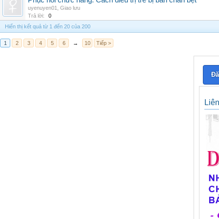
Phục hồi chức năng: Cách điều trị trẻ bị bàn chân bẹt
uyenuyen01
,
Giao lưu
Trả lời:
0
Hiển thị kết quả từ 1 đến 20 của 200
1
2
3
4
5
6
→
10
Tiếp >
Đă
Liê