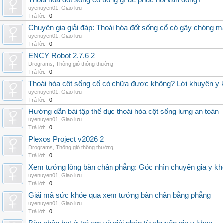
Thoái hóa đốt sống cổ uống gì để phục hồi vận động?
uyenuyen01
,
Giao lưu
Trả lời:
0
Chuyên gia giải đáp: Thoái hóa đốt sống cổ có gây chóng m
uyenuyen01
,
Giao lưu
Trả lời:
0
ENCY Robot 2.7.6 2
Drograms
,
Thông gió thông thường
Trả lời:
0
Thoái hóa cột sống cổ có chữa được không? Lời khuyên y 
uyenuyen01
,
Giao lưu
Trả lời:
0
Hướng dẫn bài tập thể dục thoái hóa cột sống lưng an toàn
uyenuyen01
,
Giao lưu
Trả lời:
0
Plexos Project v2026 2
Drograms
,
Thông gió thông thường
Trả lời:
0
Xem tướng lòng bàn chân phẳng: Góc nhìn chuyên gia y kh
uyenuyen01
,
Giao lưu
Trả lời:
0
Giải mã sức khỏe qua xem tướng bàn chân bằng phẳng
uyenuyen01
,
Giao lưu
Trả lời:
0