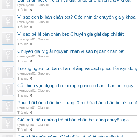
Bàn chân bẹt ở trẻ em và giải pháp từ chuyên gia y khoa
uyenuyen01
,
Giao lưu
Trả lời:
0
Vì sao con bị bàn chân bẹt? Góc nhìn từ chuyên gia y khoa
uyenuyen01
,
Giao lưu
Trả lời:
0
Vì sao bé bị bàn chân bẹt: Chuyên gia giải đáp chi tiết
uyenuyen01
,
Giao lưu
Trả lời:
0
Chuyên gia lý giải nguyên nhân vì sao bị bàn chân bẹt
uyenuyen01
,
Giao lưu
Trả lời:
0
Tướng người có bàn chân phẳng và cách phục hồi vận độn
uyenuyen01
,
Giao lưu
Trả lời:
0
Cải thiện vận động cho tướng người có bàn chân bẹt ngay
uyenuyen01
,
Giao lưu
Trả lời:
0
Phục hồi bàn chân bẹt: trung tâm chữa bàn chân bẹt ở hà n
uyenuyen01
,
Giao lưu
Trả lời:
0
Giải mã triệu chứng trẻ bị bàn chân bẹt cùng chuyên gia
uyenuyen01
,
Giao lưu
Trả lời:
0