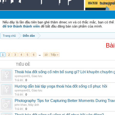
C
Nếu đây là lần đầu tiên bạn ghé thăm dmec.vn và có thắc mắc, bạn có th
để trở thành thành viên
để bắt đầu đăng bán sản phẩm của mình.
Trang chủ
Diễn đàn
Bài
1
2
3
4
5
6
→
10
Tiếp >
TIÊU ĐỀ
Thoái hóa đốt sống cổ nên bổ sung gì? Lời khuyên chuyên g
uyenuyen01
,
Giao lưu
Trả lời:
0
Hướng dẫn bài tập yoga thoái hóa đốt sống cổ phục hồi
uyenuyen01
,
Giao lưu
Trả lời:
0
Photography Tips for Capturing Better Moments During Trav
john khan
,
Máy ảnh
Trả lời:
0