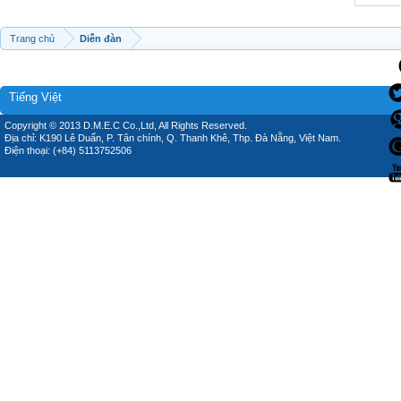
Trang chủ
Diễn đàn
Tiếng Việt
Copyright © 2013 D.M.E.C Co.,Ltd, All Rights Reserved.
Địa chỉ: K190 Lê Duẩn, P. Tân chính, Q. Thanh Khê, Thp. Đà Nẵng, Việt Nam.
Điện thoại: (+84) 5113752506