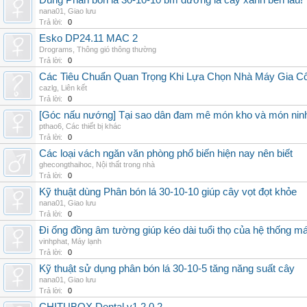
Dùng Phân bón lá 30-10-10 bm dưỡng lá cây xanh bền lâu!
nana01
,
Giao lưu
Trả lời:
0
Esko DP24.11 MAC 2
Drograms
,
Thông gió thông thường
Trả lời:
0
Các Tiêu Chuẩn Quan Trọng Khi Lựa Chọn Nhà Máy Gia 
cazlg
,
Liên kết
Trả lời:
0
[Góc nấu nướng] Tại sao dân đam mê món kho và món ninh
pthao6
,
Các thiết bị khác
Trả lời:
0
Các loại vách ngăn văn phòng phổ biến hiện nay nên biết
ghecongthaihoc
,
Nội thất trong nhà
Trả lời:
0
Kỹ thuật dùng Phân bón lá 30-10-10 giúp cây vọt đọt khỏe
nana01
,
Giao lưu
Trả lời:
0
Đi ống đồng âm tường giúp kéo dài tuổi thọ của hệ thống m
vinhphat
,
Máy lạnh
Trả lời:
0
Kỹ thuật sử dụng phân bón lá 30-10-5 tăng năng suất cây
nana01
,
Giao lưu
Trả lời:
0