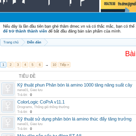
Nếu đây là lần đầu tiên bạn ghé thăm dmec.vn và có thắc mắc, bạn có th
để trở thành thành viên
để bắt đầu đăng bán sản phẩm của mình.
Trang chủ
Diễn đàn
Bài
1
2
3
4
5
6
→
10
Tiếp >
TIÊU ĐỀ
Kỹ thuật phun Phân bón lá amino 1000 tăng năng suất cây
nana01
,
Giao lưu
Trả lời:
0
ColorLogic CoPrA v11.1
Drograms
,
Thông gió thông thường
Trả lời:
0
Kỹ thuật sử dụng phân bón lá amino thúc đẩy tăng trưởng
nana01
,
Giao lưu
Trả lời:
0