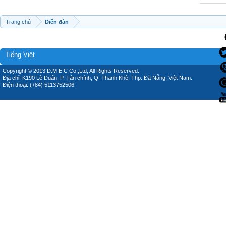
Trang chủ
Diễn đàn
Tiếng Việt
Copyright © 2013 D.M.E.C Co.,Ltd, All Rights Reserved.
Địa chỉ: K190 Lê Duẩn, P. Tân chính, Q. Thanh Khê, Thp. Đà Nẵng, Việt Nam.
Điện thoại: (+84) 5113752506