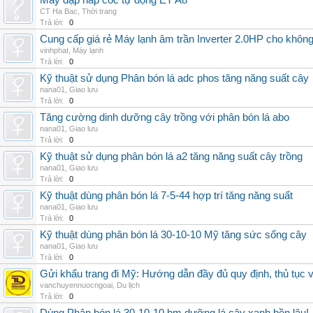
Máy dập nắp cốc tự động ET A8
CT Ha Bac
,
Thời trang
Trả lời:
0
Cung cấp giá rẻ Máy lạnh âm trần Inverter 2.0HP cho khôn
vinhphat
,
Máy lạnh
Trả lời:
0
Kỹ thuật sử dụng Phân bón lá adc phos tăng năng suất cây
nana01
,
Giao lưu
Trả lời:
0
Tăng cường dinh dưỡng cây trồng với phân bón lá abo
nana01
,
Giao lưu
Trả lời:
0
Kỹ thuật sử dụng phân bón lá a2 tăng năng suất cây trồng
nana01
,
Giao lưu
Trả lời:
0
Kỹ thuật dùng phân bón lá 7-5-44 hợp trí tăng năng suất
nana01
,
Giao lưu
Trả lời:
0
Kỹ thuật dùng phân bón lá 30-10-10 Mỹ tăng sức sống cây
nana01
,
Giao lưu
Trả lời:
0
Gửi khẩu trang đi Mỹ: Hướng dẫn đầy đủ quy định, thủ tục 
vanchuyennuocngoai
,
Du lịch
Trả lời:
0