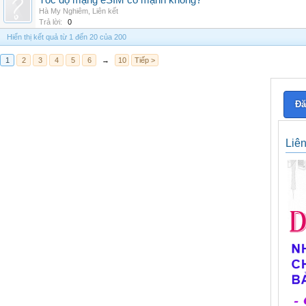
Tốc độ mạng eSIM có mạnh không?
Hà My Nghiêm
,
Liên kết
Trả lời:
0
Hiển thị kết quả từ 1 đến 20 của 200
1
2
3
4
5
6
→
10
Tiếp >
Đă
Liê