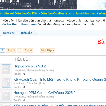
n đàn Cơ Điện - Diễn đàn Cơ điện là nơi chia sẽ kiến thức kinh nghiệm trong l
Nếu đây là lần đầu tiên bạn ghé thăm dmec.vn và có thắc mắc, bạn có th
để trở thành thành viên
để bắt đầu đăng bán sản phẩm của mình.
Trang chủ
Diễn đàn
Bài
1
2
3
4
5
6
→
10
Tiếp >
TIÊU ĐỀ
HighScore plus 5.3 2
Drograms
,
Thông gió thông thường
Trả lời:
0
Kế Hoạch Quan Trắc Môi Trường Không Khí Xung Quanh
nhattinseo
,
Các thiết bị khác
Trả lời:
0
Hexagon PPM Coade CADWorx 2025 2
Drograms
,
Thông gió thông thường
Trả lời:
0