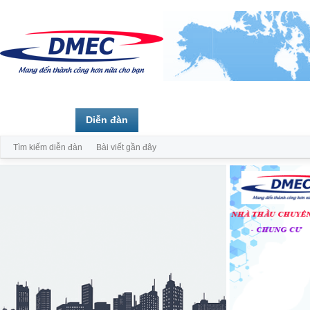
Trang chủ
Diễn đàn
Thành viên
Tìm kiếm diễn đàn
Bài viết gần đây