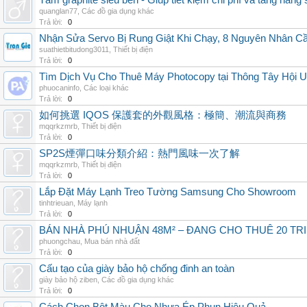
Tấm graphite siêu bền - Giúp tiết kiệm chi phí và tăng năng 
quanglan77
,
Các đồ gia dụng khác
Trả lời:
0
Nhận Sửa Servo Bị Rung Giật Khi Chạy, 8 Nguyên Nhân C
suathietbitudong3011
,
Thiết bị điện
Trả lời:
0
Tìm Dịch Vụ Cho Thuê Máy Photocopy tại Thông Tây Hội U
phuocaninfo
,
Các loại khác
Trả lời:
0
如何挑選 IQOS 保護套的外觀風格：極簡、潮流與商務
mqqrkzmrb
,
Thiết bị điện
Trả lời:
0
SP2S煙彈口味分類介紹：熱門風味一次了解
mqqrkzmrb
,
Thiết bị điện
Trả lời:
0
Lắp Đặt Máy Lạnh Treo Tường Samsung Cho Showroom
tinhtrieuan
,
Máy lạnh
Trả lời:
0
BÁN NHÀ PHÚ NHUẬN 48M² – ĐANG CHO THUÊ 20 TRIỆ
phuongchau
,
Mua bán nhà đất
Trả lời:
0
Cấu tạo của giày bảo hộ chống đinh an toàn
giày bảo hộ ziben
,
Các đồ gia dụng khác
Trả lời:
0