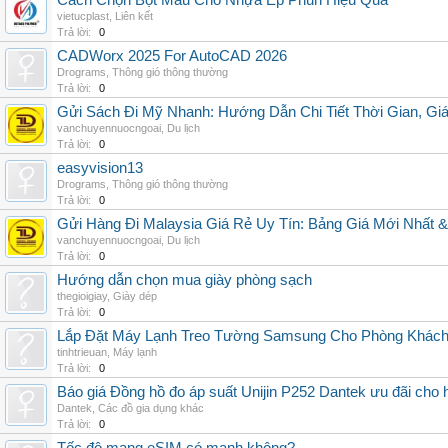
Cách Chọn Bột Màu Cho Nhựa Ép Phun Hiệu Quả
vietucplast
,
Liên kết
Trả lời:
0
CADWorx 2025 For AutoCAD 2026
Drograms
,
Thông gió thông thường
Trả lời:
0
Gửi Sách Đi Mỹ Nhanh: Hướng Dẫn Chi Tiết Thời Gian, G
vanchuyennuocngoai
,
Du lịch
Trả lời:
0
easyvision13
Drograms
,
Thông gió thông thường
Trả lời:
0
Gửi Hàng Đi Malaysia Giá Rẻ Uy Tín: Bảng Giá Mới Nhất 
vanchuyennuocngoai
,
Du lịch
Trả lời:
0
Hướng dẫn chọn mua giày phòng sạch
thegioigiay
,
Giày dép
Trả lời:
0
Lắp Đặt Máy Lạnh Treo Tường Samsung Cho Phòng Khác
tinhtrieuan
,
Máy lạnh
Trả lời:
0
Báo giá Đồng hồ đo áp suất Unijin P252 Dantek ưu đãi cho h
Dantek
,
Các đồ gia dụng khác
Trả lời:
0