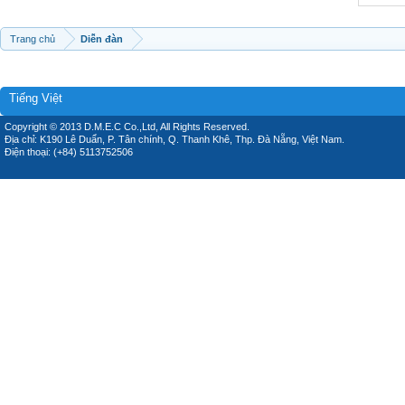
Trang chủ
Diễn đàn
Tiếng Việt
Copyright © 2013 D.M.E.C Co.,Ltd, All Rights Reserved.
Địa chỉ: K190 Lê Duẩn, P. Tân chính, Q. Thanh Khê, Thp. Đà Nẵng, Việt Nam.
Điện thoại: (+84) 5113752506