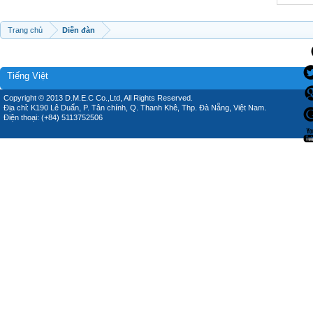
Trang chủ
Diễn đàn
Tiếng Việt
Copyright © 2013 D.M.E.C Co.,Ltd, All Rights Reserved.
Địa chỉ: K190 Lê Duẩn, P. Tân chính, Q. Thanh Khê, Thp. Đà Nẵng, Việt Nam.
Điện thoại: (+84) 5113752506