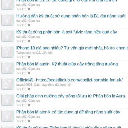
Phân bón lá B1 có tác dụng gì cho cây trồng phát triển
nana01
,
Giao lưu
Trả lời:
0
Hướng dẫn kỹ thuật sử dụng phân bón lá B1 đạt năng suất
nana01
,
Giao lưu
Trả lời:
0
Kỹ thuật dùng phân bón lá axit fulvic tăng hiệu quả cây
nana01
,
Giao lưu
Trả lời:
0
iPhone 18 giá bao nhiêu? Tư vấn giá mới nhất, hỗ trợ chọn
Tainguyenmxh02
,
Liên kết
Trả lời:
0
Phân bón lá auxin: Kỹ thuật giúp cây trồng tăng trưởng
nana01
,
Giao lưu
Trả lời:
0
Official@- https://beastfitclub.com/coolizi-portable-fan-uk/
tawot94605
,
Các hoạt động đã thực hiện
Trả lời:
0
Giải pháp dinh dưỡng cây trồng tối ưu từ Phân bón lá Aura
nana01
,
Giao lưu
Trả lời:
0
Phân bón lá atonik có tác dụng gì để tăng năng suất cây
nana01
,
Giao lưu
Trả lời:
0