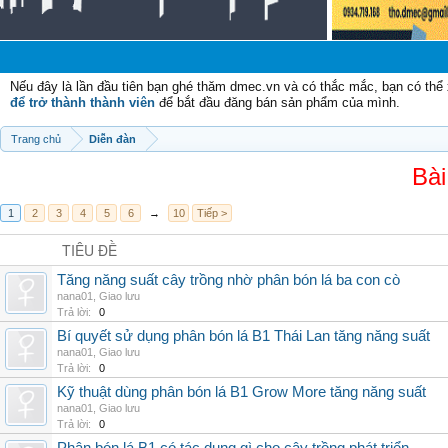
C
Nếu đây là lần đầu tiên bạn ghé thăm dmec.vn và có thắc mắc, bạn có th
để trở thành thành viên
để bắt đầu đăng bán sản phẩm của mình.
Trang chủ
Diễn đàn
Bài
1
2
3
4
5
6
→
10
Tiếp >
TIÊU ĐỀ
Tăng năng suất cây trồng nhờ phân bón lá ba con cò
nana01
,
Giao lưu
Trả lời:
0
Bí quyết sử dụng phân bón lá B1 Thái Lan tăng năng suất
nana01
,
Giao lưu
Trả lời:
0
Kỹ thuật dùng phân bón lá B1 Grow More tăng năng suất
nana01
,
Giao lưu
Trả lời:
0