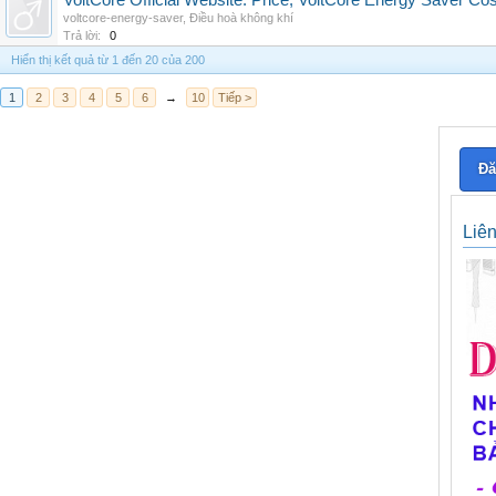
VoltCore Official Website: Price, VoltCore Energy Saver Co
voltcore-energy-saver
,
Điều hoà không khí
Trả lời:
0
Hiển thị kết quả từ 1 đến 20 của 200
1
2
3
4
5
6
→
10
Tiếp >
Đă
Liê