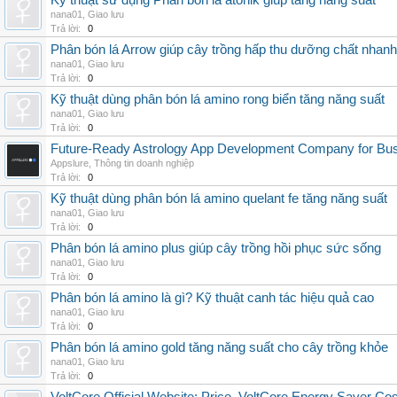
Kỹ thuật sử dụng Phân bón lá atonik giúp tăng năng suất
nana01
,
Giao lưu
Trả lời:
0
Phân bón lá Arrow giúp cây trồng hấp thu dưỡng chất nhanh
nana01
,
Giao lưu
Trả lời:
0
Kỹ thuật dùng phân bón lá amino rong biển tăng năng suất
nana01
,
Giao lưu
Trả lời:
0
Future-Ready Astrology App Development Company for Bu
Appslure
,
Thông tin doanh nghiệp
Trả lời:
0
Kỹ thuật dùng phân bón lá amino quelant fe tăng năng suất
nana01
,
Giao lưu
Trả lời:
0
Phân bón lá amino plus giúp cây trồng hồi phục sức sống
nana01
,
Giao lưu
Trả lời:
0
Phân bón lá amino là gì? Kỹ thuật canh tác hiệu quả cao
nana01
,
Giao lưu
Trả lời:
0
Phân bón lá amino gold tăng năng suất cho cây trồng khỏe
nana01
,
Giao lưu
Trả lời:
0