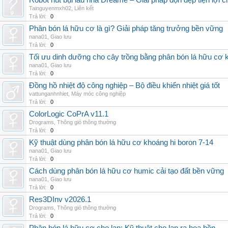
Robot hút bụi lau nhà Dreame – Giải pháp dọn dẹp tiện lợi ch
Tainguyenmxh02
,
Liên kết
Trả lời:
0
Phân bón lá hữu cơ là gì? Giải pháp tăng trưởng bền vững
nana01
,
Giao lưu
Trả lời:
0
Tối ưu dinh dưỡng cho cây trồng bằng phân bón lá hữu cơ
nana01
,
Giao lưu
Trả lời:
0
Đồng hồ nhiệt độ công nghiệp – Bộ điều khiển nhiệt giá tốt
vattunganhnhiet
,
Máy móc công nghiệp
Trả lời:
0
ColorLogic CoPrA v11.1
Drograms
,
Thông gió thông thường
Trả lời:
0
Kỹ thuật dùng phân bón lá hữu cơ khoáng hi boron 7-14
nana01
,
Giao lưu
Trả lời:
0
Cách dùng phân bón lá hữu cơ humic cải tạo đất bền vững
nana01
,
Giao lưu
Trả lời:
0
Res3DInv v2026.1
Drograms
,
Thông gió thông thường
Trả lời:
0