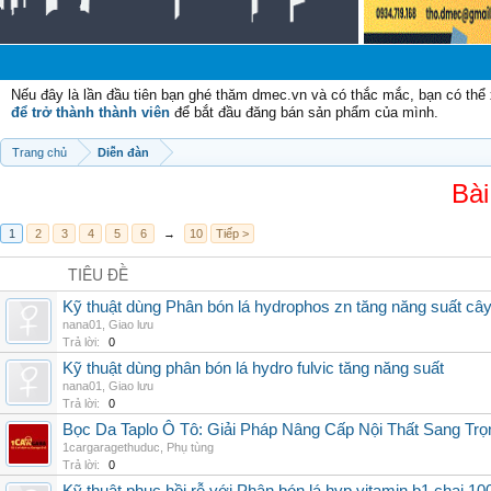
Nếu đây là lần đầu tiên bạn ghé thăm dmec.vn và có thắc mắc, bạn có th
để trở thành thành viên
để bắt đầu đăng bán sản phẩm của mình.
Trang chủ
Diễn đàn
Bài
1
2
3
4
5
6
→
10
Tiếp >
TIÊU ĐỀ
Kỹ thuật dùng Phân bón lá hydrophos zn tăng năng suất câ
nana01
,
Giao lưu
Trả lời:
0
Kỹ thuật dùng phân bón lá hydro fulvic tăng năng suất
nana01
,
Giao lưu
Trả lời:
0
Bọc Da Taplo Ô Tô: Giải Pháp Nâng Cấp Nội Thất Sang Trọ
1cargaragethuduc
,
Phụ tùng
Trả lời:
0