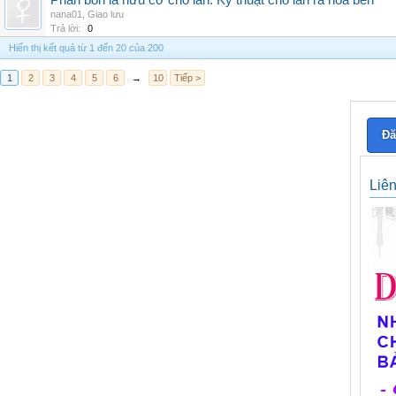
Phân bón lá hữu cơ cho lan: Kỹ thuật cho lan ra hoa bền
nana01
,
Giao lưu
Trả lời:
0
Hiển thị kết quả từ 1 đến 20 của 200
1
2
3
4
5
6
→
10
Tiếp >
Đă
Liê