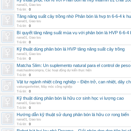
Kỹ thuật phục hồi rễ với Phân bón lá hvp vitamin b1 chai 10
nana01
,
Giao lưu
Trả lời:
0
Tăng năng suất cây trồng nhờ Phân bón lá hvp tn 6-6-4 k h
nana01
,
Giao lưu
Trả lời:
0
Bí quyết tăng năng suất mùa vụ với phân bón lá HVP 6-6-4 
nana01
,
Giao lưu
Trả lời:
0
Kỹ thuật dùng phân bón lá HVP tăng năng suất cây trồng
nana01
,
Giao lưu
Trả lời:
0
Matcha Slim: Un suplemento natural para el control de peso
matchaslimcompra
,
Các hoạt động dự kiến thực hiện
Trả lời:
0
Vật tư ngành nhiệt công nghiệp – Điện trở, can nhiệt, dây ch
vattunganhnhiet
,
Máy móc công nghiệp
Trả lời:
0
Kỹ thuật dùng phân bón lá hữu cơ sinh học vi lượng cao
nana01
,
Giao lưu
Trả lời:
0
Hướng dẫn kỹ thuật sử dụng phân bón lá hữu cơ rong biển
nana01
,
Giao lưu
Trả lời:
0