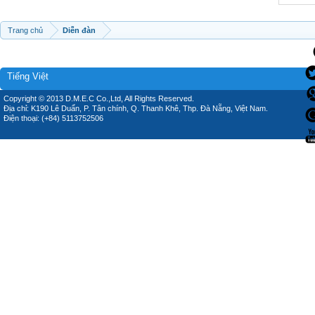
Trang chủ
Diễn đàn
Tiếng Việt
Copyright © 2013 D.M.E.C Co.,Ltd, All Rights Reserved.
Địa chỉ: K190 Lê Duẩn, P. Tân chính, Q. Thanh Khê, Thp. Đà Nẵng, Việt Nam.
Điện thoại: (+84) 5113752506