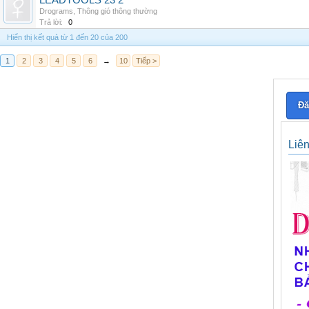
LEADTOOLS 23 2
Drograms
,
Thông gió thông thường
Trả lời:
0
Hiển thị kết quả từ 1 đến 20 của 200
1
2
3
4
5
6
→
10
Tiếp >
Đă
Liê