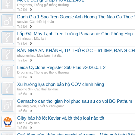
Melco DesignShop Pro v12.2.48 2
Drograms
,
Thông gió thông thường
Trả lời:
0
Danh Gia 1 Sao Tren Google Anh Huong The Nao Co Thuc
seoviet
,
Các thiết bị khác
Trả lời:
0
Lắp Đặt Máy Lạnh Treo Tường Panasonic Cho Phòng Họp
tinhtrieuan
,
Máy lạnh
Trả lời:
0
BÁN NHÀ AN KHÁNH, TP. THỦ ĐỨC – 61,3M², ĐANG CH
phuongchau
,
Mua bán nhà đất
Trả lời:
0
Leica Cyclone Register 360 Plus v2026.0.1 2
Drograms
,
Thông gió thông thường
Trả lời:
0
Xu hướng lựa chọn bảo hộ COV chính hãng
bao ho 3m
,
Các thiết bị khác
Trả lời:
0
Garnacho can thoi gian hoi phuc sau su co voi BG Pathum
davidnguyen
,
Thiết bị chơi game
Trả lời:
0
Giày bảo hộ lót Kevlar và lót thép loại nào tốt
Lasa
,
Giày dép
Trả lời:
0