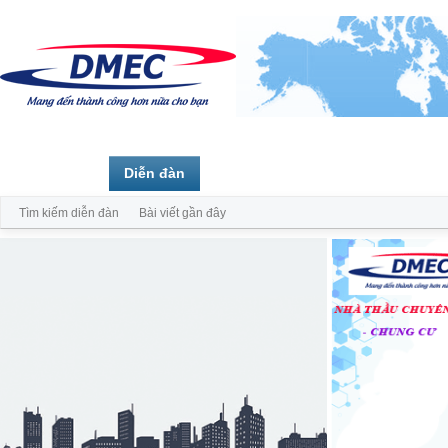
Trang chủ
Diễn đàn
Thành viên
Tìm kiếm diễn đàn
Bài viết gần đây