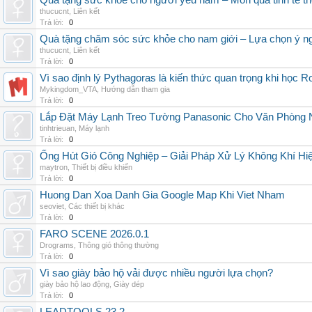
Quà tặng sức khỏe cho người yêu nam – Món quà tinh tế th
thucucnt
,
Liên kết
Trả lời:
0
Quà tặng chăm sóc sức khỏe cho nam giới – Lựa chọn ý ngh
thucucnt
,
Liên kết
Trả lời:
0
Vì sao định lý Pythagoras là kiến thức quan trọng khi học R
Mykingdom_VTA
,
Hướng dẫn tham gia
Trả lời:
0
Lắp Đặt Máy Lạnh Treo Tường Panasonic Cho Văn Phòng 
tinhtrieuan
,
Máy lạnh
Trả lời:
0
Ống Hút Gió Công Nghiệp – Giải Pháp Xử Lý Không Khí H
maytron
,
Thiết bị điều khiển
Trả lời:
0
Huong Dan Xoa Danh Gia Google Map Khi Viet Nham
seoviet
,
Các thiết bị khác
Trả lời:
0
FARO SCENE 2026.0.1
Drograms
,
Thông gió thông thường
Trả lời:
0
Vì sao giày bảo hộ vải được nhiều người lựa chọn?
giày bảo hộ lao động
,
Giày dép
Trả lời:
0