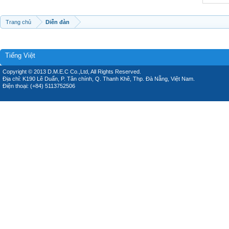
Trang chủ
Diễn đàn
Tiếng Việt
Copyright © 2013 D.M.E.C Co.,Ltd, All Rights Reserved.
Địa chỉ: K190 Lê Duẩn, P. Tân chính, Q. Thanh Khê, Thp. Đà Nẵng, Việt Nam.
Điện thoại: (+84) 5113752506