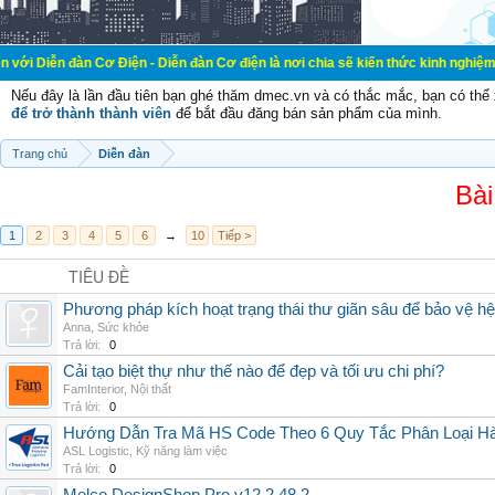
 Cơ Điện - Diễn đàn Cơ điện là nơi chia sẽ kiến thức kinh nghiệm trong lãnh v
Nếu đây là lần đầu tiên bạn ghé thăm dmec.vn và có thắc mắc, bạn có th
để trở thành thành viên
để bắt đầu đăng bán sản phẩm của mình.
Trang chủ
Diễn đàn
Bài
1
2
3
4
5
6
→
10
Tiếp >
TIÊU ĐỀ
Phương pháp kích hoạt trạng thái thư giãn sâu để bảo vệ h
Anna
,
Sức khỏe
Trả lời:
0
Cải tạo biệt thự như thế nào để đẹp và tối ưu chi phí?
FamInterior
,
Nội thất
Trả lời:
0
Hướng Dẫn Tra Mã HS Code Theo 6 Quy Tắc Phân Loại H
ASL Logistic
,
Kỹ năng làm việc
Trả lời:
0