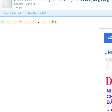
Phân bón lá humic Mỹ giúp cây phục hồi nhanh, tăng năng
nana01
,
Giao lưu
Trả lời:
0
Hiển thị kết quả từ 1 đến 20 của 200
1
2
3
4
5
6
→
10
Tiếp >
Đă
Liê