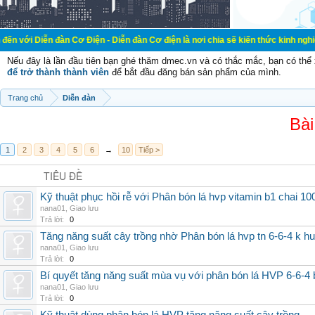
đàn Cơ Điện - Diễn đàn Cơ điện là nơi chia sẽ kiến thức kinh nghiệm trong lãnh
Nếu đây là lần đầu tiên bạn ghé thăm dmec.vn và có thắc mắc, bạn có th
để trở thành thành viên
để bắt đầu đăng bán sản phẩm của mình.
Trang chủ
Diễn đàn
Bài
1
2
3
4
5
6
→
10
Tiếp >
TIÊU ĐỀ
Kỹ thuật phục hồi rễ với Phân bón lá hvp vitamin b1 chai 10
nana01
,
Giao lưu
Trả lời:
0
Tăng năng suất cây trồng nhờ Phân bón lá hvp tn 6-6-4 k h
nana01
,
Giao lưu
Trả lời:
0
Bí quyết tăng năng suất mùa vụ với phân bón lá HVP 6-6-4 
nana01
,
Giao lưu
Trả lời:
0