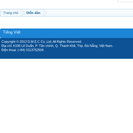
Trang chủ
Diễn đàn
Tiếng Việt
Copyright © 2013 D.M.E.C Co.,Ltd, All Rights Reserved.
Địa chỉ: K190 Lê Duẩn, P. Tân chính, Q. Thanh Khê, Thp. Đà Nẵng, Việt Nam.
Điện thoại: (+84) 5113752506