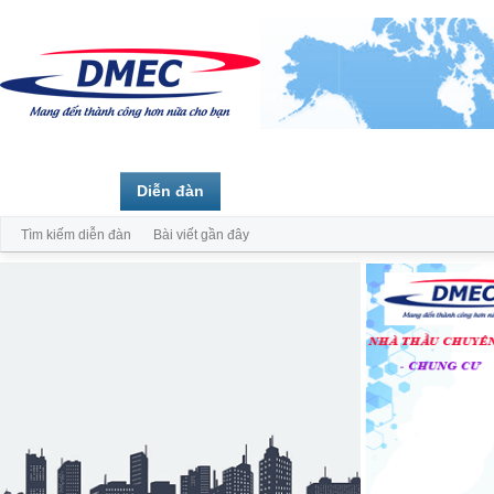
Trang chủ
Diễn đàn
Thành viên
Tìm kiếm diễn đàn
Bài viết gần đây