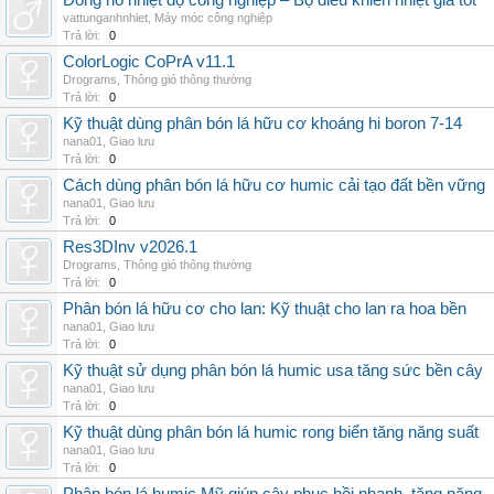
Đồng hồ nhiệt độ công nghiệp – Bộ điều khiển nhiệt giá tốt
vattunganhnhiet
,
Máy móc công nghiệp
Trả lời:
0
ColorLogic CoPrA v11.1
Drograms
,
Thông gió thông thường
Trả lời:
0
Kỹ thuật dùng phân bón lá hữu cơ khoáng hi boron 7-14
nana01
,
Giao lưu
Trả lời:
0
Cách dùng phân bón lá hữu cơ humic cải tạo đất bền vững
nana01
,
Giao lưu
Trả lời:
0
Res3DInv v2026.1
Drograms
,
Thông gió thông thường
Trả lời:
0
Phân bón lá hữu cơ cho lan: Kỹ thuật cho lan ra hoa bền
nana01
,
Giao lưu
Trả lời:
0
Kỹ thuật sử dụng phân bón lá humic usa tăng sức bền cây
nana01
,
Giao lưu
Trả lời:
0
Kỹ thuật dùng phân bón lá humic rong biển tăng năng suất
nana01
,
Giao lưu
Trả lời:
0