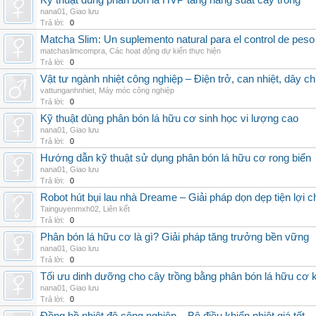
Kỹ thuật dùng phân bón lá HVP tăng năng suất cây trồng
nana01
,
Giao lưu
Trả lời:
0
Matcha Slim: Un suplemento natural para el control de peso
matchaslimcompra
,
Các hoạt động dự kiến thực hiện
Trả lời:
0
Vật tư ngành nhiệt công nghiệp – Điện trở, can nhiệt, dây ch
vattunganhnhiet
,
Máy móc công nghiệp
Trả lời:
0
Kỹ thuật dùng phân bón lá hữu cơ sinh học vi lượng cao
nana01
,
Giao lưu
Trả lời:
0
Hướng dẫn kỹ thuật sử dụng phân bón lá hữu cơ rong biển
nana01
,
Giao lưu
Trả lời:
0
Robot hút bụi lau nhà Dreame – Giải pháp dọn dẹp tiện lợi ch
Tainguyenmxh02
,
Liên kết
Trả lời:
0
Phân bón lá hữu cơ là gì? Giải pháp tăng trưởng bền vững
nana01
,
Giao lưu
Trả lời:
0
Tối ưu dinh dưỡng cho cây trồng bằng phân bón lá hữu cơ
nana01
,
Giao lưu
Trả lời:
0