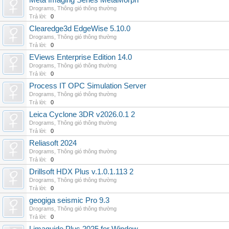
Meta Imaging Series MetaMorph
Drograms
,
Thông gió thông thường
Trả lời:
0
Clearedge3d EdgeWise 5.10.0
Drograms
,
Thông gió thông thường
Trả lời:
0
EViews Enterprise Edition 14.0
Drograms
,
Thông gió thông thường
Trả lời:
0
Process IT OPC Simulation Server
Drograms
,
Thông gió thông thường
Trả lời:
0
Leica Cyclone 3DR v2026.0.1 2
Drograms
,
Thông gió thông thường
Trả lời:
0
Reliasoft 2024
Drograms
,
Thông gió thông thường
Trả lời:
0
Drillsoft HDX Plus v.1.0.1.113 2
Drograms
,
Thông gió thông thường
Trả lời:
0
geogiga seismic Pro 9.3
Drograms
,
Thông gió thông thường
Trả lời:
0