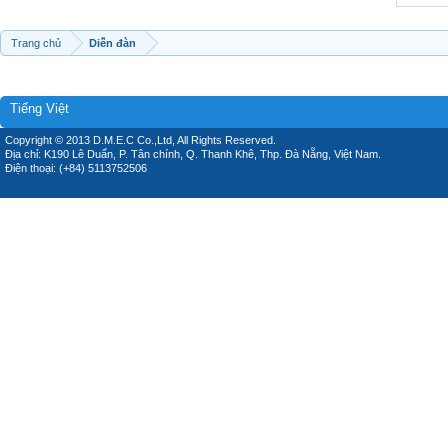
Trang chủ
Diễn đàn
Tiếng Việt
Copyright © 2013 D.M.E.C Co.,Ltd, All Rights Reserved.
Địa chỉ: K190 Lê Duẩn, P. Tân chính, Q. Thanh Khê, Thp. Đà Nẵng, Việt Nam.
Điện thoại: (+84) 5113752506