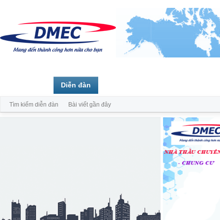
Trang chủ
Diễn đàn
Thành viên
Tìm kiếm diễn đàn
Bài viết gần đây