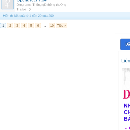
OpendTect 7.04
Drograms
,
Thông gió thông thường
Trả lời:
0
Hiển thị kết quả từ 1 đến 20 của 200
1
2
3
4
5
6
→
10
Tiếp >
Đă
Liê