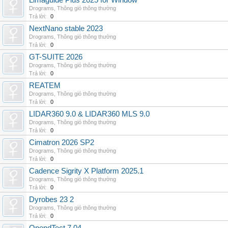
Limaguide Plus 2025 for Window
Drograms
,
Thông gió thông thường
Trả lời:
0
NextNano stable 2023
Drograms
,
Thông gió thông thường
Trả lời:
0
GT-SUITE 2026
Drograms
,
Thông gió thông thường
Trả lời:
0
REATEM
Drograms
,
Thông gió thông thường
Trả lời:
0
LIDAR360 9.0 & LIDAR360 MLS 9.0
Drograms
,
Thông gió thông thường
Trả lời:
0
Cimatron 2026 SP2
Drograms
,
Thông gió thông thường
Trả lời:
0
Cadence Sigrity X Platform 2025.1
Drograms
,
Thông gió thông thường
Trả lời:
0
Dyrobes 23 2
Drograms
,
Thông gió thông thường
Trả lời:
0