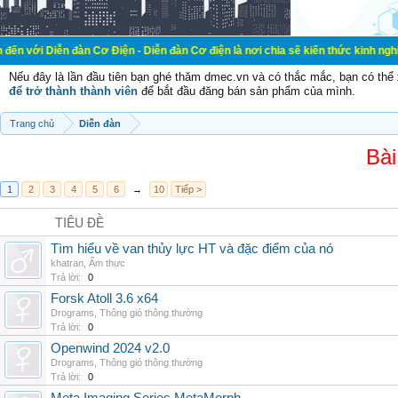
đàn Cơ Điện - Diễn đàn Cơ điện là nơi chia sẽ kiến thức kinh nghiệm trong lãn
Nếu đây là lần đầu tiên bạn ghé thăm dmec.vn và có thắc mắc, bạn có th
để trở thành thành viên
để bắt đầu đăng bán sản phẩm của mình.
Trang chủ
Diễn đàn
Bài
1
2
3
4
5
6
→
10
Tiếp >
TIÊU ĐỀ
Tìm hiểu về van thủy lực HT và đặc điểm của nó
khatran
,
Ẩm thực
Trả lời:
0
Forsk Atoll 3.6 x64
Drograms
,
Thông gió thông thường
Trả lời:
0
Openwind 2024 v2.0
Drograms
,
Thông gió thông thường
Trả lời:
0