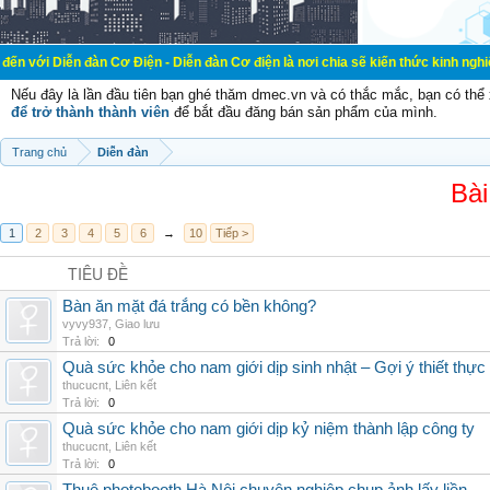
đàn Cơ Điện - Diễn đàn Cơ điện là nơi chia sẽ kiến thức kinh nghiệm trong lãnh
Nếu đây là lần đầu tiên bạn ghé thăm dmec.vn và có thắc mắc, bạn có th
để trở thành thành viên
để bắt đầu đăng bán sản phẩm của mình.
Trang chủ
Diễn đàn
Bài
1
2
3
4
5
6
→
10
Tiếp >
TIÊU ĐỀ
Bàn ăn mặt đá trắng có bền không?
vyvy937
,
Giao lưu
Trả lời:
0
Quà sức khỏe cho nam giới dịp sinh nhật – Gợi ý thiết thực
thucucnt
,
Liên kết
Trả lời:
0
Quà sức khỏe cho nam giới dịp kỷ niệm thành lập công ty
thucucnt
,
Liên kết
Trả lời:
0