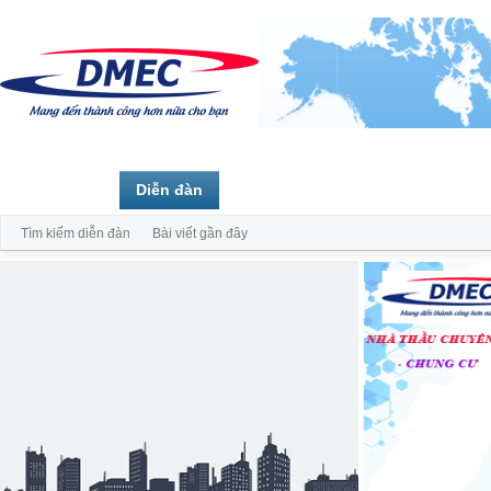
Trang chủ
Diễn đàn
Thành viên
Tìm kiếm diễn đàn
Bài viết gần đây