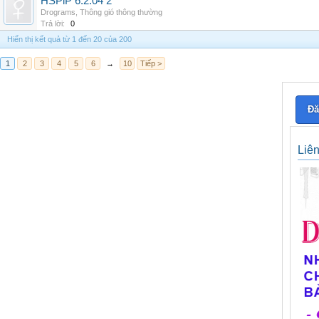
HSPiP 6.2.04 2
Drograms
,
Thông gió thông thường
Trả lời:
0
Hiển thị kết quả từ 1 đến 20 của 200
1
2
3
4
5
6
→
10
Tiếp >
Đă
Liê