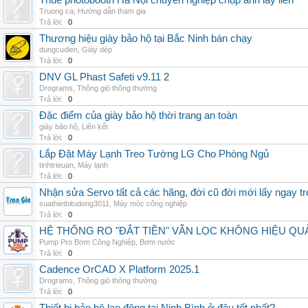
Thuê photobooth Hà Nội chuyên nghiệp chụp ảnh lấy liền
Truong ca
,
Hướng dẫn tham gia
Trả lời:
0
Thương hiệu giày bảo hộ tại Bắc Ninh bán chạy
dungcudien
,
Giày dép
Trả lời:
0
DNV GL Phast Safeti v9.11 2
Drograms
,
Thông gió thông thường
Trả lời:
0
Đặc điểm của giày bảo hộ thời trang an toàn
giày bảo hộ
,
Liên kết
Trả lời:
0
Lắp Đặt Máy Lạnh Treo Tường LG Cho Phòng Ngủ
tinhtrieuan
,
Máy lạnh
Trả lời:
0
Nhận sửa Servo tất cả các hãng, đời cũ đời mới lấy ngay t
suathietbitudong3011
,
Máy móc công nghiệp
Trả lời:
0
HỆ THỐNG RO "ĐẮT TIỀN" VẪN LỌC KHÔNG HIỆU QU
Pump Pro Bơm Công Nghiệp
,
Bơm nước
Trả lời:
0
Cadence OrCAD X Platform 2025.1
Drograms
,
Thông gió thông thường
Trả lời:
0