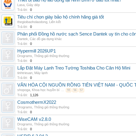
Thiết bị bảo hộ lao động tại Ninh Bình ở đâu tốt nhất?
Lasa
,
Giày dép
Trả lời:
0
Tiêu chí chọn giày bảo hộ chính hãng giá tốt
thegioibaoholaodong
,
Liên kết
Trả lời:
0
Phân phối Đồng hồ nước sạch Sence Dantek uy tín cho công
Dantek
,
Các đồ gia dụng khác
Trả lời:
0
Hypermill 2026UP1
Drograms
,
Thông gió thông thường
Trả lời:
0
Lắp Đặt Máy Lạnh Treo Tường Toshiba Cho Căn Hộ Mini
tinhtrieuan
,
Máy lạnh
Trả lời:
0
VĂN HÓA CỘI NGUỒN RỒNG TIÊN VIỆT NAM - QUỐ
shopoga
,
Khoa học huyền bí
...
55
56
57
Trả lời:
1,126
CosmothermX2022
Drograms
,
Thông gió thông thường
Trả lời:
0
WiseCAM v2.8.0
Drograms
,
Thông gió thông thường
Trả lời:
0