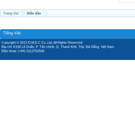
Trang chủ
Diễn đàn
Tiếng Việt
Copyright © 2013 D.M.E.C Co.,Ltd, All Rights Reserved.
Địa chỉ: K190 Lê Duẩn, P. Tân chính, Q. Thanh Khê, Thp. Đà Nẵng, Việt Nam.
Điện thoại: (+84) 5113752506