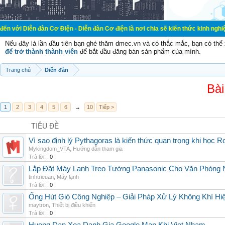
àn Cơ Điện - Diễn đàn Cơ điện là nơi chia sẽ kiến thức kinh nghiệm trong lãnh
Nếu đây là lần đầu tiên bạn ghé thăm dmec.vn và có thắc mắc, bạn có th
để trở thành thành viên
để bắt đầu đăng bán sản phẩm của mình.
Trang chủ
Diễn đàn
Bài
1
2
3
4
5
6
→
10
Tiếp >
TIÊU ĐỀ
Vì sao định lý Pythagoras là kiến thức quan trọng khi học R
Mykingdom_VTA
,
Hướng dẫn tham gia
Trả lời:
0
Lắp Đặt Máy Lạnh Treo Tường Panasonic Cho Văn Phòng 
tinhtrieuan
,
Máy lạnh
Trả lời:
0
Ống Hút Gió Công Nghiệp – Giải Pháp Xử Lý Không Khí H
maytron
,
Thiết bị điều khiển
Trả lời:
0