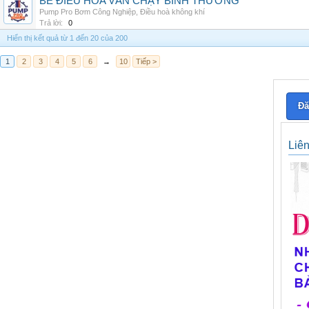
BỂ ĐIỀU HÒA VẪN CHẠY BÌNH THƯỜNG
Pump Pro Bơm Công Nghiệp
,
Điều hoà không khí
Trả lời:
0
Hiển thị kết quả từ 1 đến 20 của 200
1
2
3
4
5
6
→
10
Tiếp >
Đă
Liê