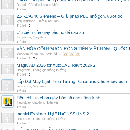
Đại lý Công tắc dòng chảy Autosigma HFS25 Dantek uy tín 
Dantek
,
Các đồ gia dụng khác
Trả lời:
0
214-1AG40 Siemens – Giải pháp PLC nhỏ gọn, vượt trội
vyquantriweb
,
Thiết bị cơ điện
Trả lời:
0
Ưu điểm của giày bảo hộ đế cao su
thegioigiay
,
Giày dép
Trả lời:
0
VĂN HÓA CỘI NGUỒN RỒNG TIÊN VIỆT NAM - QUỐ
shopoga
,
Khoa học huyền bí
...
55
56
57
Trả lời:
1,125
MagiCAD 2026 for AutoCAD Revit 2026 2
Drograms
,
Thông gió thông thường
Trả lời:
0
Lắp Đặt Máy Lạnh Treo Tường Panasonic Cho Showroom
tinhtrieuan
,
Máy lạnh
Trả lời:
0
Tiêu chí lựa chọn giày bảo hộ cho công trình
thegioibaoholaodong
,
Liên kết
Trả lời:
0
Inertial Explorer 11(IE11)GNSS+INS 2
Drograms
,
Thông gió thông thường
Trả lời:
0