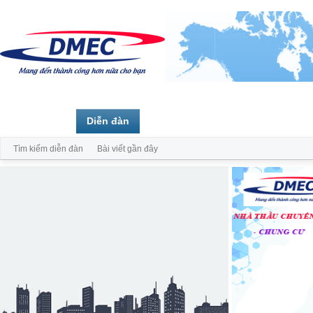
Trang chủ
Diễn đàn
Thành viên
Tìm kiếm diễn đàn
Bài viết gần đây