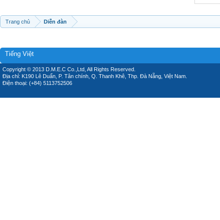
Trang chủ
Diễn đàn
Tiếng Việt
Copyright © 2013 D.M.E.C Co.,Ltd, All Rights Reserved.
Địa chỉ: K190 Lê Duẩn, P. Tân chính, Q. Thanh Khê, Thp. Đà Nẵng, Việt Nam.
Điện thoại: (+84) 5113752506