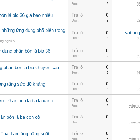
Đọc:
2
25
Trả lời:
0
ón lá bio 36 giá bao nhiêu
Đọc:
2
32
à những ứng dụng phổ biến trong
Trả lời:
0
vattun
Đọc:
3
36
ng nghiệp
Trả lời:
0
 dụng phân bón lá bio 36
Đọc:
2
39
Trả lời:
0
g phân bón lá bio chuyên sâu
Đọc:
2
46
Trả lời:
0
rồng tăng sức đề kháng
Đọc:
3
53
Trả lời:
0
ới Phân bón lá ba lá xanh
Đọc:
2
Hôm na
Trả lời:
0
ân bón lá ba con cò
Đọc:
6
Hôm na
Trả lời:
0
 Thái Lan tăng năng suất
Đọc:
3
Hôm na