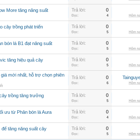
Trả lời:
0
row More tăng năng suất
Đọc:
4
Hôm na
Trả lời:
0
o cây trồng phát triển
Đọc:
5
Hôm na
Trả lời:
0
n bón lá B1 đạt năng suất
Đọc:
5
Hôm na
Trả lời:
0
lvic tăng hiệu quả cây
Đọc:
5
Hôm na
giá mới nhất, hỗ trợ chọn phiên
Trả lời:
0
Tainguy
Đọc:
6
Hôm na
ết
Trả lời:
0
 cây trồng tăng trưởng
Đọc:
5
Hôm na
Trả lời:
0
ối ưu từ Phân bón lá Aura
Đọc:
4
Hôm na
Trả lời:
0
ì để tăng năng suất cây
Đọc:
5
Hôm na