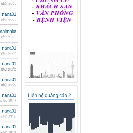
 phút trước
nana01
 phút trước
ganhnhiet
 phút trước
nana01
 phút trước
nana01
 phút trước
nana01
 phút trước
nana01
Liên hệ quảng cáo 2
y lúc 19:47
nana01
y lúc 19:39
nana01
y lúc 19:31