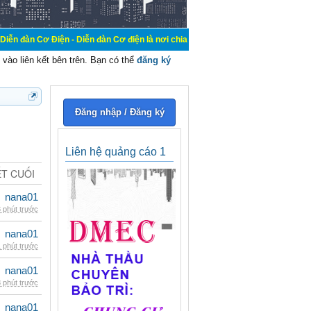
n - Diễn đàn Cơ điện là nơi chia sẽ kiến thức kinh nghiệm trong lãnh vực cơ đ
vào liên kết bên trên. Bạn có thể
đăng ký
Đăng nhập / Đăng ký
Liên hệ quảng cáo 1
ẾT CUỐI
nana01
 phút trước
nana01
 phút trước
nana01
 phút trước
nana01