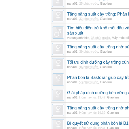
nana01
,
25 phút trước
,
Giao lưu
Tăng năng suất cây trồng: Phân b
nana01
,
32 phút trước
,
Giao lưu
Tìm hiểu điện trở khô một đầu v
sản xuất
vattunganhnhiet
,
36 phút trước
,
Máy móc cô
Tăng năng suất cây trồng nhờ sử
nana01
,
39 phút trước
,
Giao lưu
Tối ưu dinh dưỡng cây trồng cùn
nana01
,
46 phút trước
,
Giao lưu
Phân bón lá Basfoliar giúp cây t
nana01
,
53 phút trước
,
Giao lưu
Giải pháp dinh dưỡng bền vững v
nana01
,
Hôm nay lúc 19:47
,
Giao lưu
Tăng năng suất cây trồng nhờ ph
nana01
,
Hôm nay lúc 19:39
,
Giao lưu
Bí quyết sử dụng phân bón lá B1
nana01
,
Hôm nay lúc 19:31
,
Giao lưu