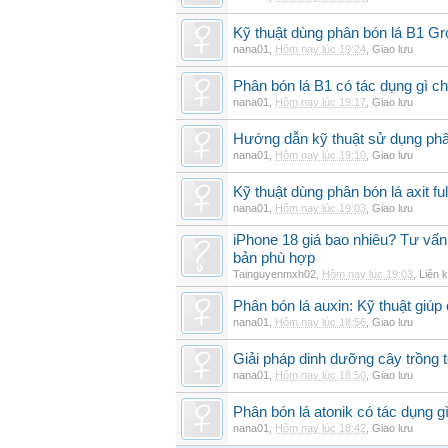
Kỹ thuật dùng phân bón lá B1 G
nana01
,
Hôm nay lúc 19:24
,
Giao lưu
Phân bón lá B1 có tác dụng gì ch
nana01
,
Hôm nay lúc 19:17
,
Giao lưu
Hướng dẫn kỹ thuật sử dụng phâ
nana01
,
Hôm nay lúc 19:10
,
Giao lưu
Kỹ thuật dùng phân bón lá axit fu
nana01
,
Hôm nay lúc 19:03
,
Giao lưu
iPhone 18 giá bao nhiêu? Tư vấn 
bản phù hợp
Tainguyenmxh02
,
Hôm nay lúc 19:03
,
Liên k
Phân bón lá auxin: Kỹ thuật giúp
nana01
,
Hôm nay lúc 18:56
,
Giao lưu
Giải pháp dinh dưỡng cây trồng t
nana01
,
Hôm nay lúc 18:50
,
Giao lưu
Phân bón lá atonik có tác dụng g
nana01
,
Hôm nay lúc 18:42
,
Giao lưu