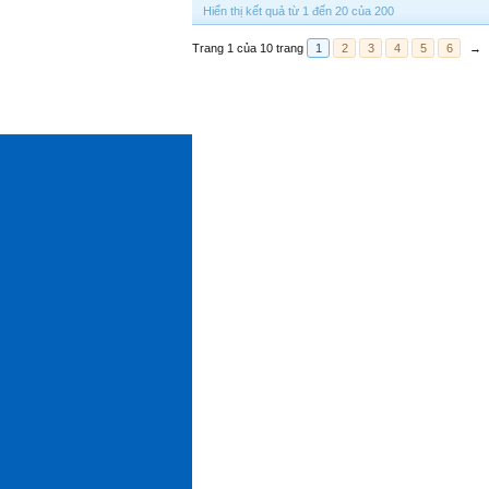
Hiển thị kết quả từ 1 đến 20 của 200
Trang 1 của 10 trang
1
2
3
4
5
6
→