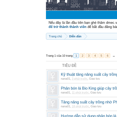
Nếu đây là lần đầu tiên bạn ghé thăm dmec.
để trở thành thành viên
để bắt đầu đăng bá
Trang chủ
Diễn đàn
Trang 1 của 10 trang
1
2
3
4
5
6
→
TIÊU ĐỀ
Kỹ thuật tăng năng suất cây trồn
nana01
,
3 phút trước
,
Giao lưu
Phân bón lá Bio King giúp cây t
nana01
,
11 phút trước
,
Giao lưu
Tăng năng suất cây trồng nhờ Ph
nana01
,
18 phút trước
,
Giao lưu
Hướng dẫn sử dụng phân bón lá b