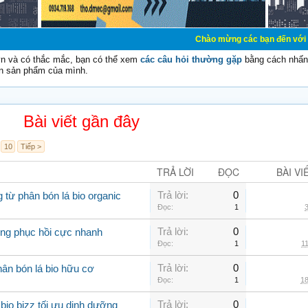
Chào mừng các bạn đến với Diễn đàn Cơ Điệ
vn và có thắc mắc, bạn có thể xem
các câu hỏi thường gặp
bằng cách nhấn 
n sản phẩm của mình.
Bài viết gần đây
10
Tiếp >
TRẢ LỜI
ĐỌC
BÀI VI
Trả lời:
0
g từ phân bón lá bio organic
Đọc:
1
3
Trả lời:
0
rồng phục hồi cực nhanh
Đọc:
1
11
Trả lời:
0
ân bón lá bio hữu cơ
Đọc:
1
18
Trả lời:
0
io bizz tối ưu dinh dưỡng