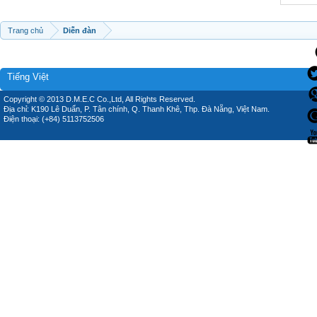
Trang chủ
Diễn đàn
Tiếng Việt
Copyright © 2013 D.M.E.C Co.,Ltd, All Rights Reserved.
Địa chỉ: K190 Lê Duẩn, P. Tân chính, Q. Thanh Khê, Thp. Đà Nẵng, Việt Nam.
Điện thoại: (+84) 5113752506