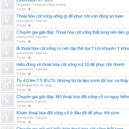
EthoVision XT 16.0
Drograms
,
Thông gió thông thường
Trả lời:
0
Thoái hóa cột sống uống gì để phục hồi vận động an toàn
uyenuyen01
,
Giao lưu
Trả lời:
0
Chuyên gia giải đáp: Thoái hóa cột sống thắt lưng nên làm g
uyenuyen01
,
Giao lưu
Trả lời:
0
Bị thoái hóa cột sống có nên tập thể dục? Lời khuyên Y kho
uyenuyen01
,
Giao lưu
Trả lời:
0
Hiểu đúng về thoái hóa cột sống icd 10 để phục hồi nhanh
uyenuyen01
,
Giao lưu
Trả lời:
0
Từ 4.0 lên 7.5 IELTS: Những bộ tài liệu mình đã học và thấy
hoctienganh493
,
Kỹ năng
Trả lời:
0
Chuyên gia giải đáp: Mổ thoái hóa đốt sống cổ có nguy hiể
uyenuyen01
,
Giao lưu
Trả lời:
0
Khám thoái hóa đốt sống cổ ở đâu tốt để phục hồi sớm
uyenuyen01
,
Giao lưu
Trả lời:
0