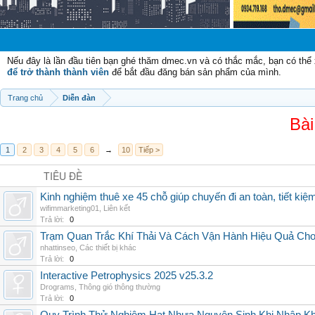
Chào mừn
Nếu đây là lần đầu tiên bạn ghé thăm dmec.vn và có thắc mắc, bạn có th
để trở thành thành viên
để bắt đầu đăng bán sản phẩm của mình.
Trang chủ
Diễn đàn
Bài
1
2
3
4
5
6
→
10
Tiếp >
TIÊU ĐỀ
Kinh nghiệm thuê xe 45 chỗ giúp chuyến đi an toàn, tiết kiệ
wifimmarketing01
,
Liên kết
Trả lời:
0
Trạm Quan Trắc Khí Thải Và Cách Vận Hành Hiệu Quả Ch
nhattinseo
,
Các thiết bị khác
Trả lời:
0
Interactive Petrophysics 2025 v25.3.2
Drograms
,
Thông gió thông thường
Trả lời:
0