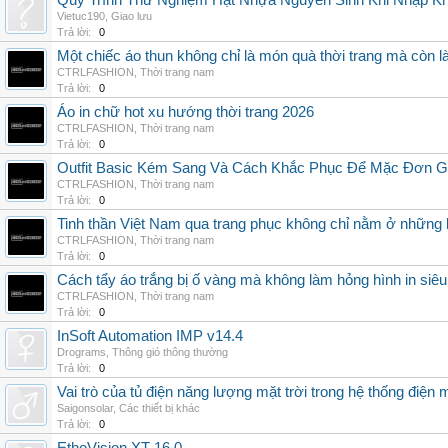
Quy Trình Thử Nghiệm Hạt Nhựa Nguyên Sinh Khi Nhập K
Vietuc190
,
Giao lưu
Trả lời:
0
Một chiếc áo thun không chỉ là món quà thời trang mà còn 
CTRLFASHION
,
Thời trang nam
Trả lời:
0
Áo in chữ hot xu hướng thời trang 2026
CTRLFASHION
,
Thời trang nam
Trả lời:
0
Outfit Basic Kém Sang Và Cách Khắc Phục Để Mặc Đơn 
CTRLFASHION
,
Thời trang nam
Trả lời:
0
Tinh thần Việt Nam qua trang phục không chỉ nằm ở những 
CTRLFASHION
,
Thời trang nam
Trả lời:
0
Cách tẩy áo trắng bị ố vàng mà không làm hỏng hình in siêu
CTRLFASHION
,
Thời trang nam
Trả lời:
0
InSoft Automation IMP v14.4
Drograms
,
Thông gió thông thường
Trả lời:
0
Vai trò của tủ điện năng lượng mặt trời trong hệ thống điện m
Saigonsolar
,
Các thiết bị khác
Trả lời:
0