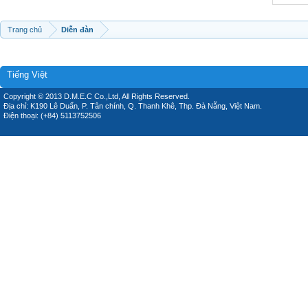
Trang chủ
Diễn đàn
Tiếng Việt
Copyright © 2013 D.M.E.C Co.,Ltd, All Rights Reserved.
Địa chỉ: K190 Lê Duẩn, P. Tân chính, Q. Thanh Khê, Thp. Đà Nẵng, Việt Nam.
Điện thoại: (+84) 5113752506