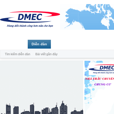
Trang chủ
Diễn đàn
Thành viên
Tìm kiếm diễn đàn
Bài viết gần đây