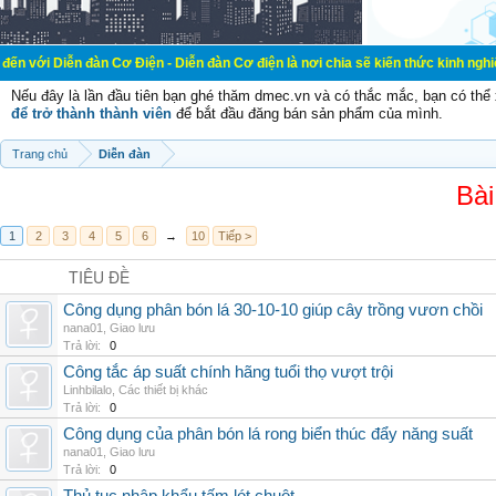
đàn Cơ Điện - Diễn đàn Cơ điện là nơi chia sẽ kiến thức kinh nghiệm trong lãnh
Nếu đây là lần đầu tiên bạn ghé thăm dmec.vn và có thắc mắc, bạn có th
để trở thành thành viên
để bắt đầu đăng bán sản phẩm của mình.
Trang chủ
Diễn đàn
Bài
1
2
3
4
5
6
→
10
Tiếp >
TIÊU ĐỀ
Công dụng phân bón lá 30-10-10 giúp cây trồng vươn chồi
nana01
,
Giao lưu
Trả lời:
0
Công tắc áp suất chính hãng tuổi thọ vượt trội
Linhbilalo
,
Các thiết bị khác
Trả lời:
0
Công dụng của phân bón lá rong biển thúc đẩy năng suất
nana01
,
Giao lưu
Trả lời:
0