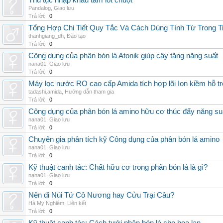
Thủ tục nhập khẩu tấm lót chuột
Pandalog
,
Giao lưu
Trả lời:
0
Tổng Hợp Chi Tiết Quy Tắc Và Cách Dùng Tính Từ Trong T
thanhgiang_dh
,
Đào tạo
Trả lời:
0
Công dụng của phân bón lá Atonik giúp cây tăng năng suất
nana01
,
Giao lưu
Trả lời:
0
Máy lọc nước RO cao cấp Amida tích hợp lõi Ion kiềm hỗ t
tadashi.amida
,
Hướng dẫn tham gia
Trả lời:
0
Công dụng của phân bón lá amino hữu cơ thúc đẩy năng su
nana01
,
Giao lưu
Trả lời:
0
Chuyên gia phân tích kỹ Công dụng của phân bón lá amino
nana01
,
Giao lưu
Trả lời:
0
Kỹ thuật canh tác: Chất hữu cơ trong phân bón lá là gì?
nana01
,
Giao lưu
Trả lời:
0
Nên đi Núi Tứ Cô Nương hay Cửu Trại Câu?
Hà My Nghiêm
,
Liên kết
Trả lời:
0