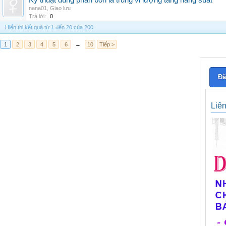
Kỹ thuật dùng phân bón lá trung vi lượng tăng năng suất
nana01
,
Giao lưu
Trả lời:
0
Hiển thị kết quả từ 1 đến 20 của 200
1
2
3
4
5
6
→
10
Tiếp >
Đă
Liê