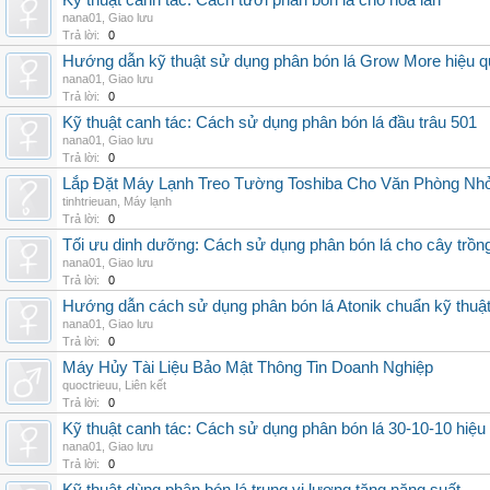
Kỹ thuật canh tác: Cách tưới phân bón lá cho hoa lan
nana01
,
Giao lưu
Trả lời:
0
Hướng dẫn kỹ thuật sử dụng phân bón lá Grow More hiệu q
nana01
,
Giao lưu
Trả lời:
0
Kỹ thuật canh tác: Cách sử dụng phân bón lá đầu trâu 501
nana01
,
Giao lưu
Trả lời:
0
Lắp Đặt Máy Lạnh Treo Tường Toshiba Cho Văn Phòng Nh
tinhtrieuan
,
Máy lạnh
Trả lời:
0
Tối ưu dinh dưỡng: Cách sử dụng phân bón lá cho cây trồn
nana01
,
Giao lưu
Trả lời:
0
Hướng dẫn cách sử dụng phân bón lá Atonik chuẩn kỹ thuậ
nana01
,
Giao lưu
Trả lời:
0
Máy Hủy Tài Liệu Bảo Mật Thông Tin Doanh Nghiệp
quoctrieuu
,
Liên kết
Trả lời:
0
Kỹ thuật canh tác: Cách sử dụng phân bón lá 30-10-10 hiệu
nana01
,
Giao lưu
Trả lời:
0