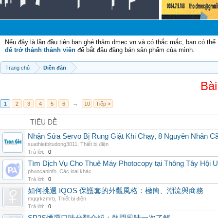
Chào
Nếu đây là lần đầu tiên bạn ghé thăm dmec.vn và có thắc mắc, bạn có th
để trở thành thành viên
để bắt đầu đăng bán sản phẩm của mình.
Trang chủ
Diễn đàn
Bài
1
2
3
4
5
6
→
10
Tiếp >
TIÊU ĐỀ
Nhận Sửa Servo Bị Rung Giật Khi Chạy, 8 Nguyên Nhân C
suathietbitudong3011
,
Thiết bị điện
Trả lời:
0
Tìm Dịch Vụ Cho Thuê Máy Photocopy tại Thông Tây Hội U
phuocaninfo
,
Các loại khác
Trả lời:
0
如何挑選 IQOS 保護套的外觀風格：極簡、潮流與商務
mqqrkzmrb
,
Thiết bị điện
Trả lời:
0