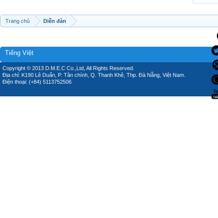
Trang chủ
Diễn đàn
Tiếng Việt
Copyright © 2013 D.M.E.C Co.,Ltd, All Rights Reserved.
Địa chỉ: K190 Lê Duẩn, P. Tân chính, Q. Thanh Khê, Thp. Đà Nẵng, Việt Nam.
Điện thoại: (+84) 5113752506