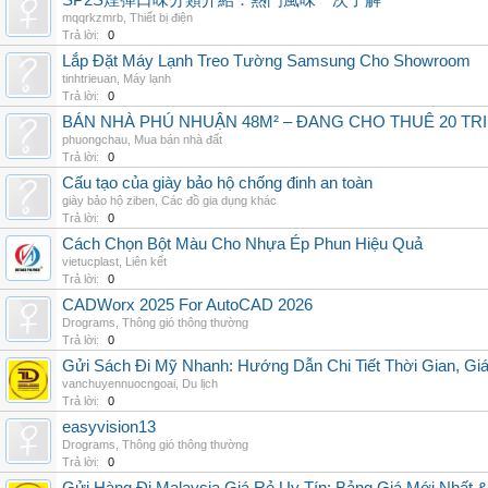
SP2S煙彈口味分類介紹：熱門風味一次了解
mqqrkzmrb
,
Thiết bị điện
Trả lời:
0
Lắp Đặt Máy Lạnh Treo Tường Samsung Cho Showroom
tinhtrieuan
,
Máy lạnh
Trả lời:
0
BÁN NHÀ PHÚ NHUẬN 48M² – ĐANG CHO THUÊ 20 TRIỆ
phuongchau
,
Mua bán nhà đất
Trả lời:
0
Cấu tạo của giày bảo hộ chống đinh an toàn
giày bảo hộ ziben
,
Các đồ gia dụng khác
Trả lời:
0
Cách Chọn Bột Màu Cho Nhựa Ép Phun Hiệu Quả
vietucplast
,
Liên kết
Trả lời:
0
CADWorx 2025 For AutoCAD 2026
Drograms
,
Thông gió thông thường
Trả lời:
0
Gửi Sách Đi Mỹ Nhanh: Hướng Dẫn Chi Tiết Thời Gian, G
vanchuyennuocngoai
,
Du lịch
Trả lời:
0
easyvision13
Drograms
,
Thông gió thông thường
Trả lời:
0