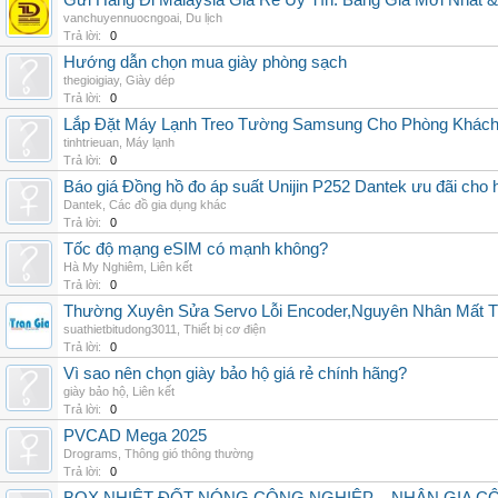
Gửi Hàng Đi Malaysia Giá Rẻ Uy Tín: Bảng Giá Mới Nhất 
vanchuyennuocngoai
,
Du lịch
Trả lời:
0
Hướng dẫn chọn mua giày phòng sạch
thegioigiay
,
Giày dép
Trả lời:
0
Lắp Đặt Máy Lạnh Treo Tường Samsung Cho Phòng Khác
tinhtrieuan
,
Máy lạnh
Trả lời:
0
Báo giá Đồng hồ đo áp suất Unijin P252 Dantek ưu đãi cho h
Dantek
,
Các đồ gia dụng khác
Trả lời:
0
Tốc độ mạng eSIM có mạnh không?
Hà My Nghiêm
,
Liên kết
Trả lời:
0
Thường Xuyên Sửa Servo Lỗi Encoder,Nguyên Nhân Mất T
suathietbitudong3011
,
Thiết bị cơ điện
Trả lời:
0
Vì sao nên chọn giày bảo hộ giá rẻ chính hãng?
giày bảo hộ
,
Liên kết
Trả lời:
0
PVCAD Mega 2025
Drograms
,
Thông gió thông thường
Trả lời:
0