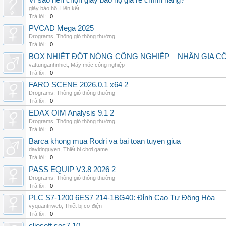
Vì sao nên chọn giày bảo hộ giá rẻ chính hãng?
giày bảo hộ
,
Liên kết
Trả lời:
0
PVCAD Mega 2025
Drograms
,
Thông gió thông thường
Trả lời:
0
BOX NHIỆT ĐỐT NÓNG CÔNG NGHIỆP – NHẬN GIA C
vattunganhnhiet
,
Máy móc công nghiệp
Trả lời:
0
FARO SCENE 2026.0.1 x64 2
Drograms
,
Thông gió thông thường
Trả lời:
0
EDAX OIM Analysis 9.1 2
Drograms
,
Thông gió thông thường
Trả lời:
0
Barca khong mua Rodri va bai toan tuyen giua
davidnguyen
,
Thiết bị chơi game
Trả lời:
0
PASS EQUIP V3.8 2026 2
Drograms
,
Thông gió thông thường
Trả lời:
0
PLC S7-1200 6ES7 214-1BG40: Đỉnh Cao Tự Động Hóa
vyquantriweb
,
Thiết bị cơ điện
Trả lời:
0