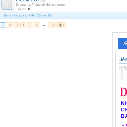
cliosoft sos7.10
Drograms
,
Thông gió thông thường
Trả lời:
0
Hiển thị kết quả từ 1 đến 20 của 200
1
2
3
4
5
6
→
10
Tiếp >
Đă
Liê