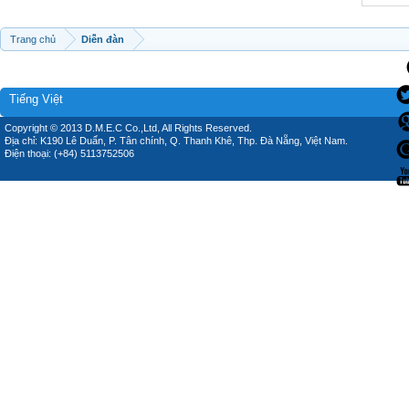
Trang chủ
Diễn đàn
Tiếng Việt
Copyright © 2013 D.M.E.C Co.,Ltd, All Rights Reserved.
Địa chỉ: K190 Lê Duẩn, P. Tân chính, Q. Thanh Khê, Thp. Đà Nẵng, Việt Nam.
Điện thoại: (+84) 5113752506