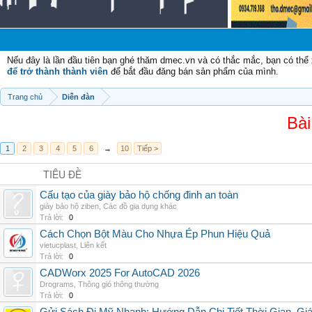
C
Nếu đây là lần đầu tiên bạn ghé thăm dmec.vn và có thắc mắc, bạn có th
để trở thành thành viên
để bắt đầu đăng bán sản phẩm của mình.
Trang chủ
Diễn đàn
Bài
1
2
3
4
5
6
→
10
Tiếp >
TIÊU ĐỀ
Cấu tạo của giày bảo hộ chống đinh an toàn
giày bảo hộ ziben
,
Các đồ gia dụng khác
Trả lời:
0
Cách Chọn Bột Màu Cho Nhựa Ép Phun Hiệu Quả
vietucplast
,
Liên kết
Trả lời:
0
CADWorx 2025 For AutoCAD 2026
Drograms
,
Thông gió thông thường
Trả lời:
0