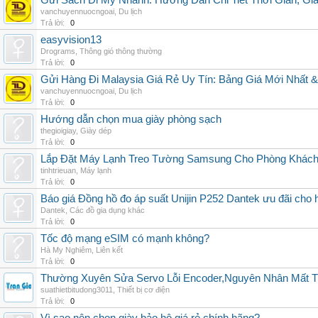
Gửi Sách Đi Mỹ Nhanh: Hướng Dẫn Chi Tiết Thời Gian, G
vanchuyennuocngoai
,
Du lịch
Trả lời:
0
easyvision13
Drograms
,
Thông gió thông thường
Trả lời:
0
Gửi Hàng Đi Malaysia Giá Rẻ Uy Tín: Bảng Giá Mới Nhất 
vanchuyennuocngoai
,
Du lịch
Trả lời:
0
Hướng dẫn chọn mua giày phòng sạch
thegioigiay
,
Giày dép
Trả lời:
0
Lắp Đặt Máy Lạnh Treo Tường Samsung Cho Phòng Khác
tinhtrieuan
,
Máy lạnh
Trả lời:
0
Báo giá Đồng hồ đo áp suất Unijin P252 Dantek ưu đãi cho h
Dantek
,
Các đồ gia dụng khác
Trả lời:
0
Tốc độ mạng eSIM có mạnh không?
Hà My Nghiêm
,
Liên kết
Trả lời:
0
Thường Xuyên Sửa Servo Lỗi Encoder,Nguyên Nhân Mất T
suathietbitudong3011
,
Thiết bị cơ điện
Trả lời:
0